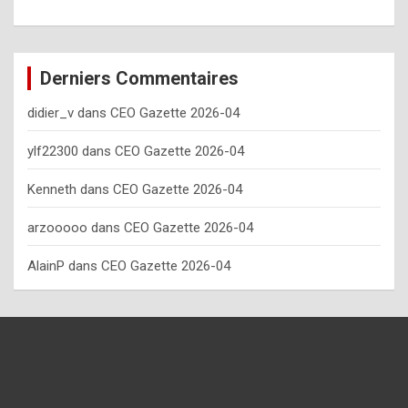
o
w
o
Derniers Commentaires
f
didier_v
dans
CEO Gazette 2026-04
t
e
ylf22300
dans
CEO Gazette 2026-04
n
Kenneth
dans
CEO Gazette 2026-04
y
arzooooo
dans
CEO Gazette 2026-04
o
u
AlainP
dans
CEO Gazette 2026-04
s
h
o
u
l