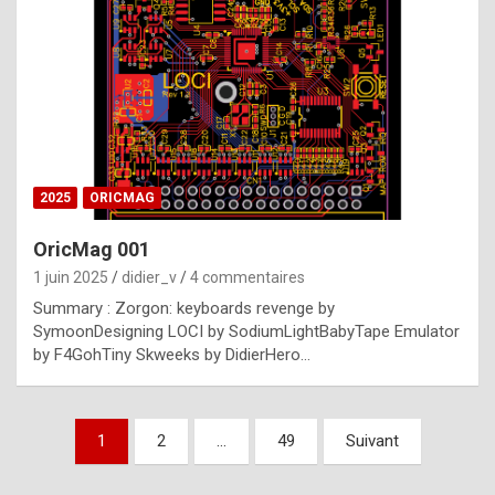
e
s
t
p
h
o
n
2025
ORICMAG
y
OricMag 001
R
1 juin 2025
didier_v
4 commentaires
o
Summary : Zorgon: keyboards revenge by
l
SymoonDesigning LOCI by SodiumLightBabyTape Emulator
e
by F4GohTiny Skweeks by DidierHero…
x
a
Pagination
1
2
…
49
Suivant
r
des
e