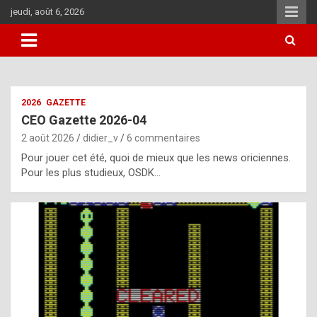
Aller
jeudi, août 6, 2026
au
contenu
i
2026
GAZETTE
t
CEO Gazette 2026-04
r
2 août 2026
didier_v
6 commentaires
e
Pour jouer cet été, quoi de mieux que les news oriciennes.
g
Pour les plus studieux, OSDK…
u
l
a
r
l
y
d