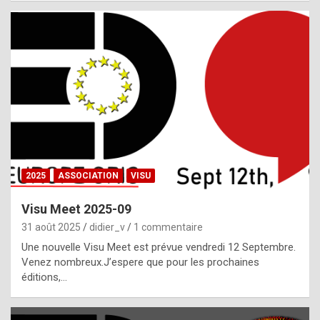
i
a
l
i
s
t
,
i
n
2025
ASSOCIATION
VISU
l
i
Visu Meet 2025-09
g
31 août 2025
didier_v
1 commentaire
h
Une nouvelle Visu Meet est prévue vendredi 12 Septembre.
Venez nombreux.J’espere que pour les prochaines
t
éditions,…
o
f