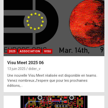
t
h
e
f
a
c
t
2025
ASSOCIATION
VISU
t
h
Visu Meet 2025 06
a
13 juin 2025
didier_v
t
Une nouvelle Visu Meet réalisée est disponible en teams.
t
Venez nombreux.J’espere que pour les prochaines
éditions,…
h
e
b