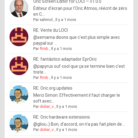
I
Oric Screen Editor for LOCI — v1.0.0
Éditeur d'écran pour l'Oric Atmos, réécrit de zéro
f
en C...
y
Par
xahmol
,
Il y a 1 mois
o
RE: Vente du LOCI
u
@semama disons que c'est plus simple avec
paypal sur ...
w
Par
ftmb
,
Il y a 1 mois
a
RE: fantástico adaptador EprOric
n
@papyrus ouf cool que ça se termine bien c'est
triste...
t
Par
ftmb
,
Il y a 1 mois
t
RE: Oric.org updates
o
Merci Simon. Effectivement il faut charger le
k
soft avec...
Par
didier_v
,
Il y a 1 mois
n
o
RE: Oric hardware extensions
@gliou ;) Bon, d'accord, on n'a pas fait plein de ...
w
Par
didier_v
,
Il y a 1 mois
h