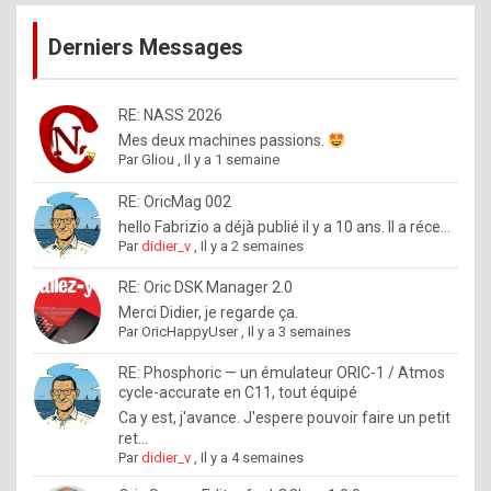
publications
9
Derniers Messages
5
%
m
RE: NASS 2026
Mes deux machines passions.
a
Par
Gliou
,
Il y a 1 semaine
d
RE: OricMag 002
e
hello Fabrizio a déjà publié il y a 10 ans. Il a réce...
b
Par
didier_v
,
Il y a 2 semaines
y
RE: Oric DSK Manager 2.0
R
Merci Didier, je regarde ça.
Par
OricHappyUser
,
Il y a 3 semaines
o
l
RE: Phosphoric — un émulateur ORIC-1 / Atmos
cycle-accurate en C11, tout équipé
e
Ca y est, j'avance. J'espere pouvoir faire un petit
x
ret...
Par
didier_v
,
Il y a 4 semaines
.