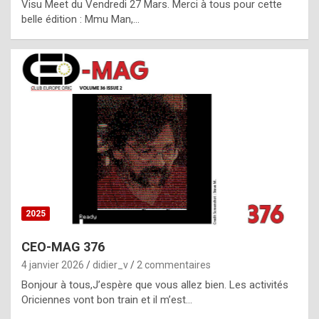
Visu Meet du Vendredi 27 Mars. Merci à tous pour cette
l
belle édition : Mmu Man,…
i
c
a
h
i
s
t
o
r
y
2025
s
CEO-MAG 376
p
4 janvier 2026
didier_v
2 commentaires
e
Bonjour à tous,J’espère que vous allez bien. Les activités
c
Oriciennes vont bon train et il m’est…