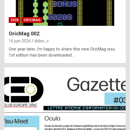
i
ff
2026
ORICMAG
i
c
OricMag 002
u
16 juin 2026
didier_v
l
One year later, i’m happy to share this new OricMag issu.
1st edition has been downloaded…
t
t
o
s
p
o
t
,
a