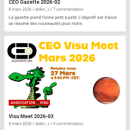
CEO Gazette 2026-02
g
8 mars 2026
didier_v
7 commentaires
e
La gazette prend forme petit à petit. L’objectif est d’avoir
n
un résumé des nouveautés pour notre…
u
i
n
e
R
o
l
e
x
ASSOCIATION
VISU
r
Visu Meet 2026-03
e
4 mars 2026
didier_v
4 commentaires
p