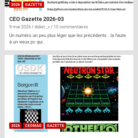
s
2026
GAZETTE
i
CEO Gazette 2026-03
d
9 mai 2026
didier_v
15 commentaires
e
Un numéro un peu plus léger que les précédents… la faute
f
à un vieux pc qui…
r
o
m
m
a
y
b
e
b
2026
CEOMAG
GAZETTE
y
a