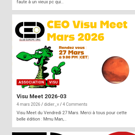
o
faute à un vieux pc qui…
s
p
o
t
,
a
s
ASSOCIATION
VISU
i
Visu Meet 2026-03
d
4 mars 2026
didier_v
4 Comments
e
Visu Meet du Vendredi 27 Mars. Merci à tous pour cette
belle édition : Mmu Man,…
f
r