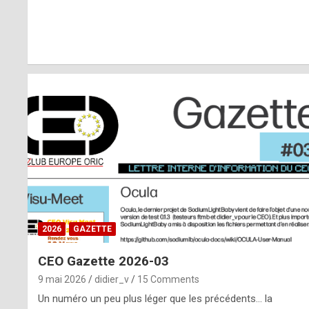
r
l
y
d
i
ff
i
c
u
2026
GAZETTE
l
CEO Gazette 2026-03
t
9 mai 2026
didier_v
15 Comments
t
Un numéro un peu plus léger que les précédents… la