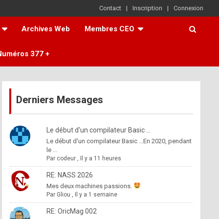
Contact
Inscription
Connexion
Archives Web
Membres CEO
Numéros 377 +
Derniers Messages
Le début d'un compilateur Basic ...
Le début d'un compilateur Basic ...En 2020, pendant
le ...
Par
codeur
,
Il y a 11 heures
RE: NASS 2026
Mes deux machines passions.
Par
Gliou
,
Il y a 1 semaine
RE: OricMag 002