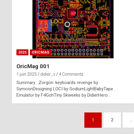
n
u
i
n
e
2025
ORICMAG
R
OricMag 001
o
1 juin 2025
didier_v
4 Comments
l
Summary : Zorgon: keyboards revenge by
e
SymoonDesigning LOCI by SodiumLightBabyTape
Emulator by F4GohTiny Skweeks by DidierHero…
x
r
Pagination
e
1
2
…
des
p