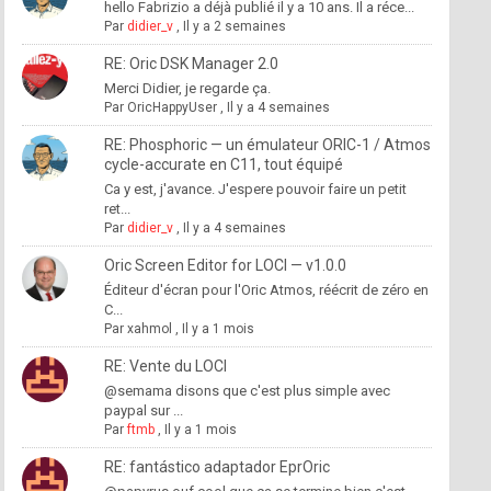
hello Fabrizio a déjà publié il y a 10 ans. Il a réce...
Par
didier_v
,
Il y a 2 semaines
RE: Oric DSK Manager 2.0
Merci Didier, je regarde ça.
Par
OricHappyUser
,
Il y a 4 semaines
RE: Phosphoric — un émulateur ORIC-1 / Atmos
cycle-accurate en C11, tout équipé
Ca y est, j'avance. J'espere pouvoir faire un petit
ret...
Par
didier_v
,
Il y a 4 semaines
Oric Screen Editor for LOCI — v1.0.0
Éditeur d'écran pour l'Oric Atmos, réécrit de zéro en
C...
Par
xahmol
,
Il y a 1 mois
RE: Vente du LOCI
@semama disons que c'est plus simple avec
paypal sur ...
Par
ftmb
,
Il y a 1 mois
RE: fantástico adaptador EprOric