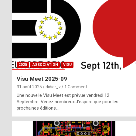
o
m
m
a
y
b
2025
ASSOCIATION
VISU
e
Visu Meet 2025-09
b
31 août 2025
didier_v
1 Comment
y
Une nouvelle Visu Meet est prévue vendredi 12
Septembre. Venez nombreux.J’espere que pour les
a
prochaines éditions,…
g
e