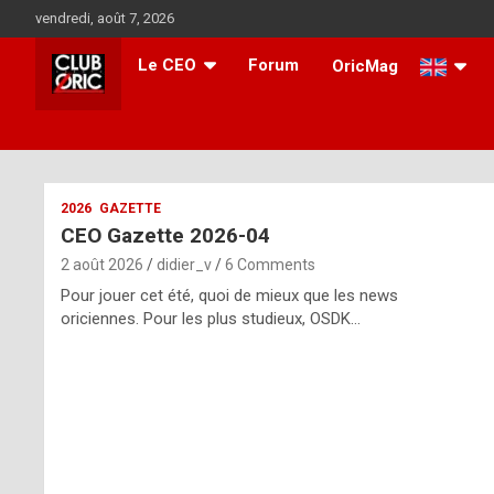
Skip
vendredi, août 7, 2026
to
content
Le CEO
Forum
OricMag
i
2026
GAZETTE
CEO Gazette 2026-04
t
2 août 2026
didier_v
6 Comments
r
Pour jouer cet été, quoi de mieux que les news
e
oriciennes. Pour les plus studieux, OSDK…
g
u
l
a