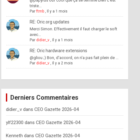
@papyrus ouf cool que ça se termine bien c'est
triste...
Par
ftmb
,
Il y a 1 mois
RE: Oric.org updates
Merci Simon. Effectivement il faut charger le soft
avec...
Par
didier_v
,
Il y a 1 mois
RE: Oric hardware extensions
@gliou ;) Bon, d'accord, on n'a pas fait plein de ...
Par
didier_v
,
Il y a 2 mois
Derniers Commentaires
didier_v
dans
CEO Gazette 2026-04
ylf22300
dans
CEO Gazette 2026-04
Kenneth
dans
CEO Gazette 2026-04