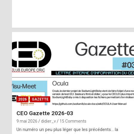
r
l
y
d
i
ff
i
c
u
2026
GAZETTE
l
CEO Gazette 2026-03
t
9 mai 2026
didier_v
15 Comments
t
Un numéro un peu plus léger que les précédents… la