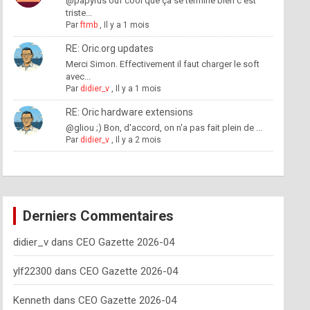
@papyrus ouf cool que ça se termine bien c'est
triste...
Par
ftmb
,
Il y a 1 mois
RE: Oric.org updates
Merci Simon. Effectivement il faut charger le soft
avec...
Par
didier_v
,
Il y a 1 mois
RE: Oric hardware extensions
@gliou ;) Bon, d'accord, on n'a pas fait plein de ...
Par
didier_v
,
Il y a 2 mois
Derniers Commentaires
didier_v
dans
CEO Gazette 2026-04
ylf22300
dans
CEO Gazette 2026-04
Kenneth
dans
CEO Gazette 2026-04