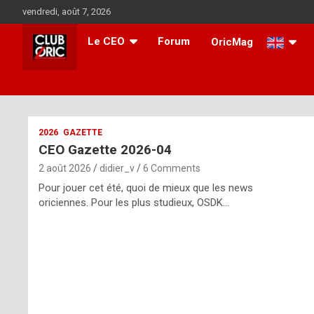
Skip
vendredi, août 7, 2026
to
content
Le CEO
Forum
OricMag
i
2026
GAZETTE
CEO Gazette 2026-04
t
2 août 2026
didier_v
6 Comments
r
Pour jouer cet été, quoi de mieux que les news
e
oriciennes. Pour les plus studieux, OSDK…
g
u
l
a