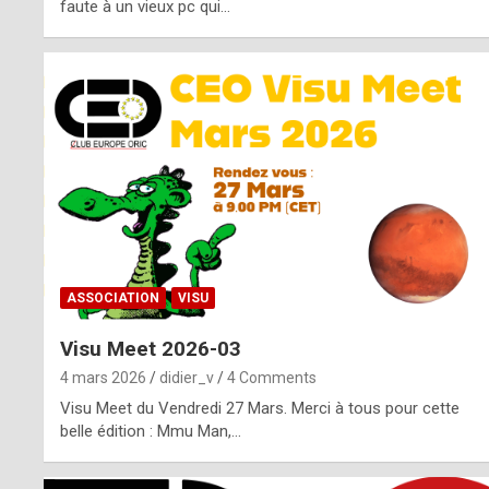
o
faute à un vieux pc qui…
s
p
o
t
,
a
s
ASSOCIATION
VISU
i
Visu Meet 2026-03
d
4 mars 2026
didier_v
4 Comments
e
Visu Meet du Vendredi 27 Mars. Merci à tous pour cette
belle édition : Mmu Man,…
f
r