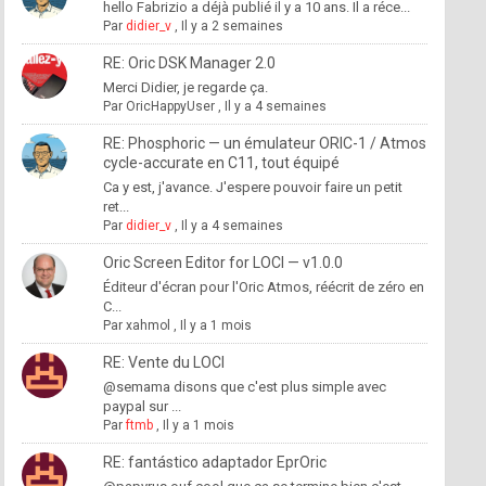
hello Fabrizio a déjà publié il y a 10 ans. Il a réce...
Par
didier_v
,
Il y a 2 semaines
RE: Oric DSK Manager 2.0
Merci Didier, je regarde ça.
Par
OricHappyUser
,
Il y a 4 semaines
RE: Phosphoric — un émulateur ORIC-1 / Atmos
cycle-accurate en C11, tout équipé
Ca y est, j'avance. J'espere pouvoir faire un petit
ret...
Par
didier_v
,
Il y a 4 semaines
Oric Screen Editor for LOCI — v1.0.0
Éditeur d'écran pour l'Oric Atmos, réécrit de zéro en
C...
Par
xahmol
,
Il y a 1 mois
RE: Vente du LOCI
@semama disons que c'est plus simple avec
paypal sur ...
Par
ftmb
,
Il y a 1 mois
RE: fantástico adaptador EprOric