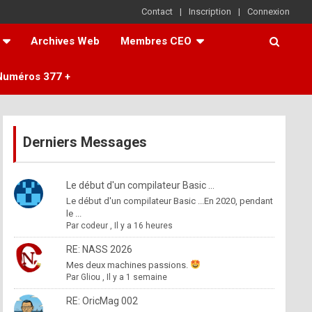
Contact
Inscription
Connexion
Archives Web
Membres CEO
Numéros 377 +
Derniers Messages
Le début d'un compilateur Basic ...
Le début d'un compilateur Basic ...En 2020, pendant
le ...
Par
codeur
,
Il y a 16 heures
RE: NASS 2026
Mes deux machines passions.
Par
Gliou
,
Il y a 1 semaine
RE: OricMag 002