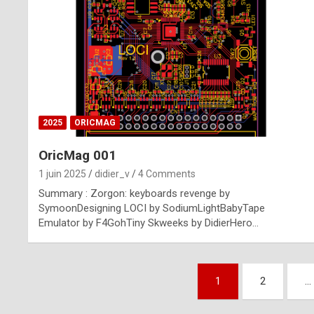
n
u
i
n
e
2025
ORICMAG
R
OricMag 001
o
1 juin 2025
didier_v
4 Comments
l
Summary : Zorgon: keyboards revenge by
e
SymoonDesigning LOCI by SodiumLightBabyTape
Emulator by F4GohTiny Skweeks by DidierHero…
x
r
Pagination
e
1
2
…
des
p