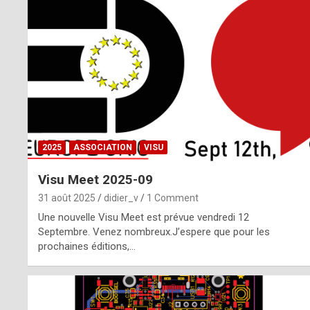
o
m
m
a
y
b
2025
ASSOCIATION
VISU
e
Visu Meet 2025-09
b
31 août 2025
didier_v
1 Comment
y
Une nouvelle Visu Meet est prévue vendredi 12
Septembre. Venez nombreux.J’espere que pour les
a
prochaines éditions,…
g
e