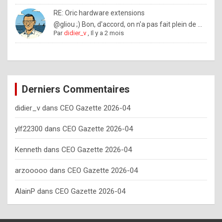
o
RE: Oric hardware extensions
w
@gliou ;) Bon, d'accord, on n'a pas fait plein de ...
Par
didier_v
,
Il y a 2 mois
o
f
t
e
Derniers Commentaires
n
didier_v
dans
CEO Gazette 2026-04
y
o
ylf22300
dans
CEO Gazette 2026-04
u
Kenneth
dans
CEO Gazette 2026-04
s
h
arzooooo
dans
CEO Gazette 2026-04
o
AlainP
dans
CEO Gazette 2026-04
u
l