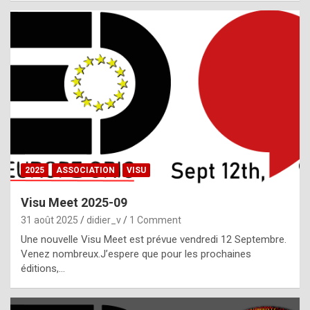
i
a
l
i
s
t
,
i
n
2025
ASSOCIATION
VISU
l
i
Visu Meet 2025-09
g
31 août 2025
didier_v
1 Comment
h
Une nouvelle Visu Meet est prévue vendredi 12 Septembre.
Venez nombreux.J’espere que pour les prochaines
t
éditions,…
o
f