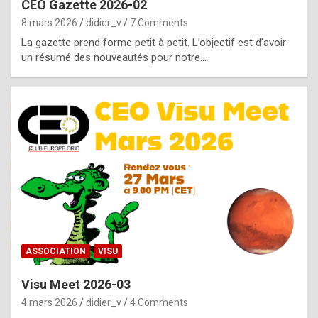
CEO Gazette 2026-02
g
8 mars 2026
didier_v
7 Comments
e
La gazette prend forme petit à petit. L’objectif est d’avoir
n
un résumé des nouveautés pour notre…
u
i
n
e
R
o
l
e
x
ASSOCIATION
VISU
r
Visu Meet 2026-03
e
4 mars 2026
didier_v
4 Comments
p