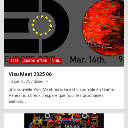
t
h
e
f
a
c
t
2025
ASSOCIATION
VISU
t
h
Visu Meet 2025 06
a
13 juin 2025
didier_v
t
Une nouvelle Visu Meet réalisée est disponible en teams.
t
Venez nombreux.J’espere que pour les prochaines
éditions,…
h
e
b