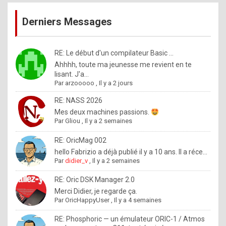
publications
9
Derniers Messages
5
%
m
RE: Le début d'un compilateur Basic ...
Ahhhh, toute ma jeunesse me revient en te
a
lisant. J'a...
d
Par
arzooooo
,
Il y a 2 jours
e
RE: NASS 2026
b
Mes deux machines passions.
Par
Gliou
,
Il y a 2 semaines
y
R
RE: OricMag 002
hello Fabrizio a déjà publié il y a 10 ans. Il a réce...
o
Par
didier_v
,
Il y a 2 semaines
l
RE: Oric DSK Manager 2.0
e
Merci Didier, je regarde ça.
x
Par
OricHappyUser
,
Il y a 4 semaines
.
RE: Phosphoric — un émulateur ORIC-1 / Atmos