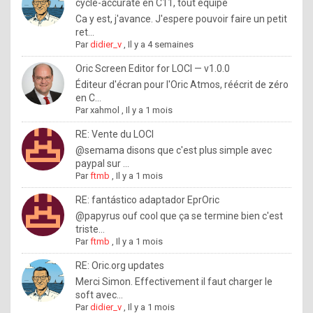
I
cycle-accurate en C11, tout équipé
Ca y est, j'avance. J'espere pouvoir faire un petit
f
ret...
y
Par
didier_v
,
Il y a 4 semaines
o
Oric Screen Editor for LOCI — v1.0.0
u
Éditeur d'écran pour l'Oric Atmos, réécrit de zéro
en C...
w
Par
xahmol
,
Il y a 1 mois
a
RE: Vente du LOCI
n
@semama disons que c'est plus simple avec
paypal sur ...
t
Par
ftmb
,
Il y a 1 mois
t
RE: fantástico adaptador EprOric
o
@papyrus ouf cool que ça se termine bien c'est
k
triste...
Par
ftmb
,
Il y a 1 mois
n
o
RE: Oric.org updates
Merci Simon. Effectivement il faut charger le
w
soft avec...
h
Par
didier_v
,
Il y a 1 mois