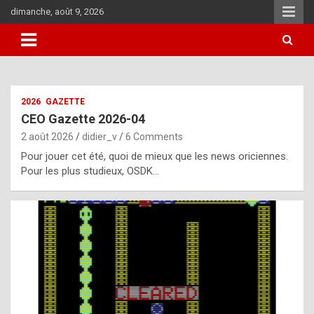
Skip
dimanche, août 9, 2026
to
content
i
2026
GAZETTE
t
CEO Gazette 2026-04
r
2 août 2026
didier_v
6 Comments
e
Pour jouer cet été, quoi de mieux que les news oriciennes.
g
Pour les plus studieux, OSDK…
u
l
a
r
l
y
d