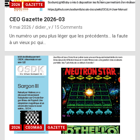
s
2026
GAZETTE
i
CEO Gazette 2026-03
d
9 mai 2026
didier_v
15 Comments
e
Un numéro un peu plus léger que les précédents… la faute
f
à un vieux pc qui…
r
o
m
m
a
y
b
e
b
2026
CEOMAG
GAZETTE
y
a