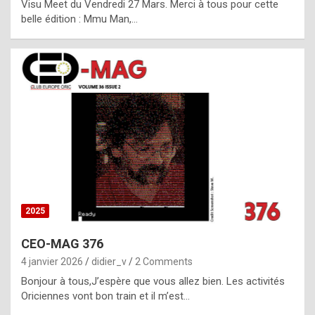
Visu Meet du Vendredi 27 Mars. Merci à tous pour cette
l
belle édition : Mmu Man,…
i
c
a
h
i
s
t
o
r
y
2025
s
CEO-MAG 376
p
4 janvier 2026
didier_v
2 Comments
e
Bonjour à tous,J’espère que vous allez bien. Les activités
c
Oriciennes vont bon train et il m’est…