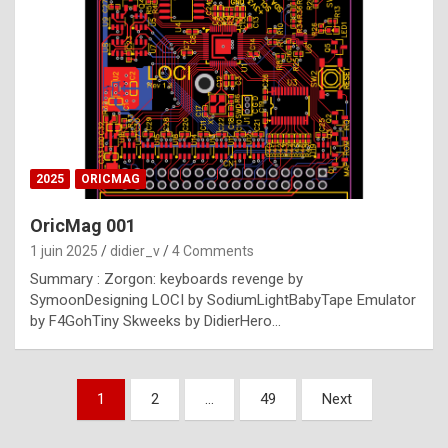
e
s
t
p
h
o
n
2025
ORICMAG
y
OricMag 001
R
1 juin 2025
didier_v
4 Comments
o
Summary : Zorgon: keyboards revenge by
l
SymoonDesigning LOCI by SodiumLightBabyTape Emulator
e
by F4GohTiny Skweeks by DidierHero…
x
a
Pagination
1
2
…
49
Next
r
des
e