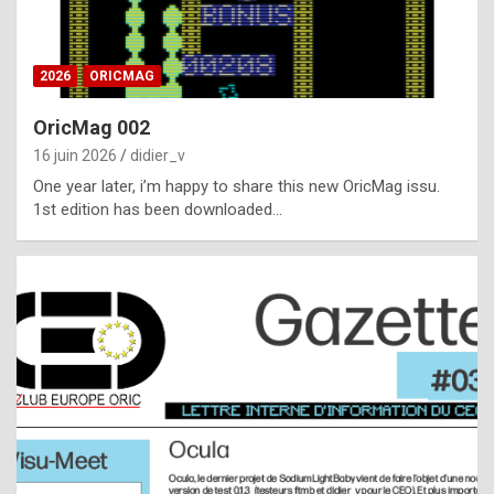
i
ff
2026
ORICMAG
i
c
OricMag 002
u
16 juin 2026
didier_v
l
One year later, i’m happy to share this new OricMag issu.
1st edition has been downloaded…
t
t
o
s
p
o
t
,
a