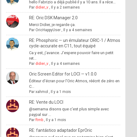
hello Fabrizio a déjà publié il y a 10 ans. Il a réce...
Par
didier_v
,
Il y a 2 semaines
RE: Oric DSK Manager 2.0
Merci Didier, je regarde ça.
Par
OricHappyUser
,
Il y a 4 semaines
RE: Phosphoric — un émulateur ORIC-1 / Atmos
cycle-accurate en C11, tout équipé
Ca y est, j'avance. J'espere pouvoir faire un petit
ret...
Par
didier_v
,
Il y a 4 semaines
Oric Screen Editor for LOCI — v1.0.0
Éditeur d'écran pour l'Oric Atmos, réécrit de zéro en
C...
Par
xahmol
,
Il y a 1 mois
RE: Vente du LOCI
@semama disons que c'est plus simple avec
paypal sur ...
Par
ftmb
,
Il y a 1 mois
RE: fantástico adaptador EprOric