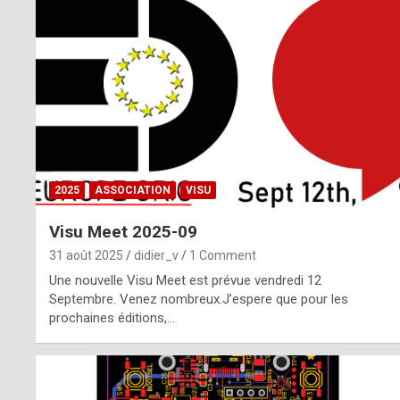
o
m
m
a
y
b
2025
ASSOCIATION
VISU
e
Visu Meet 2025-09
b
31 août 2025
didier_v
1 Comment
y
Une nouvelle Visu Meet est prévue vendredi 12
Septembre. Venez nombreux.J’espere que pour les
a
prochaines éditions,…
g
e