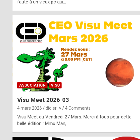
o
faute à un vieux pc qui…
s
p
o
t
,
a
s
ASSOCIATION
VISU
i
Visu Meet 2026-03
d
4 mars 2026
didier_v
4 Comments
e
Visu Meet du Vendredi 27 Mars. Merci à tous pour cette
belle édition : Mmu Man,…
f
r