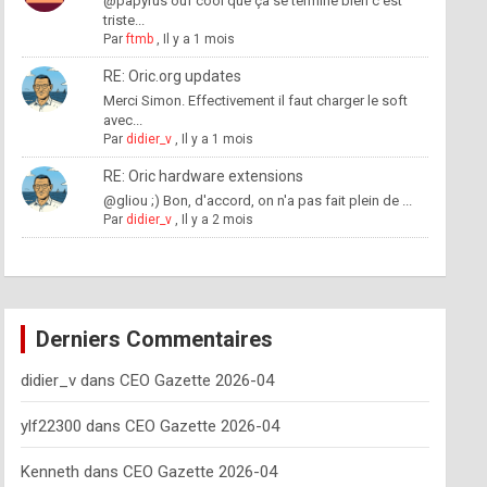
@papyrus ouf cool que ça se termine bien c'est
triste...
Par
ftmb
,
Il y a 1 mois
RE: Oric.org updates
Merci Simon. Effectivement il faut charger le soft
avec...
Par
didier_v
,
Il y a 1 mois
RE: Oric hardware extensions
@gliou ;) Bon, d'accord, on n'a pas fait plein de ...
Par
didier_v
,
Il y a 2 mois
Derniers Commentaires
didier_v
dans
CEO Gazette 2026-04
ylf22300
dans
CEO Gazette 2026-04
Kenneth
dans
CEO Gazette 2026-04