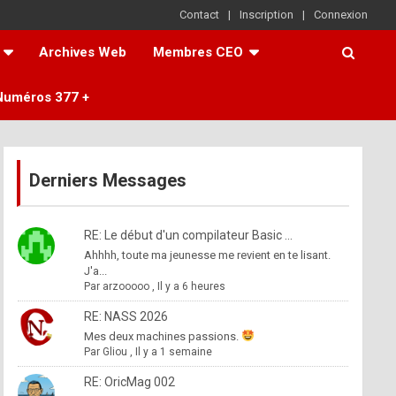
Contact
Inscription
Connexion
Archives Web
Membres CEO
Numéros 377 +
Derniers Messages
RE: Le début d'un compilateur Basic ...
Ahhhh, toute ma jeunesse me revient en te lisant.
J'a...
Par
arzooooo
,
Il y a 6 heures
RE: NASS 2026
Mes deux machines passions.
Par
Gliou
,
Il y a 1 semaine
RE: OricMag 002