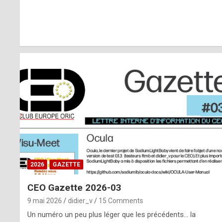
r
l
y
d
i
ff
i
c
u
2026
GAZETTE
l
CEO Gazette 2026-03
t
9 mai 2026
didier_v
15 Comments
t
Un numéro un peu plus léger que les précédents… la