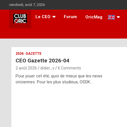
Skip
vendredi, août 7, 2026
to
content
Le CEO
Forum
OricMag
i
2026
GAZETTE
CEO Gazette 2026-04
t
2 août 2026
didier_v
6 Comments
r
Pour jouer cet été, quoi de mieux que les news
e
oriciennes. Pour les plus studieux, OSDK…
g
u
l
a