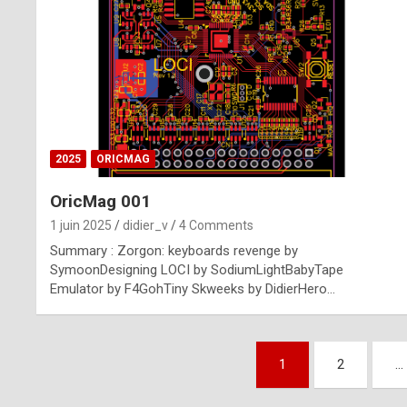
n
u
i
n
e
2025
ORICMAG
R
OricMag 001
o
1 juin 2025
didier_v
4 Comments
l
Summary : Zorgon: keyboards revenge by
e
SymoonDesigning LOCI by SodiumLightBabyTape
Emulator by F4GohTiny Skweeks by DidierHero…
x
r
Pagination
e
1
2
…
des
p