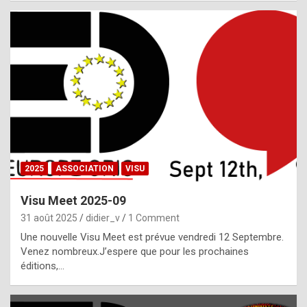
i
a
l
i
s
t
,
i
n
2025
ASSOCIATION
VISU
l
i
Visu Meet 2025-09
g
31 août 2025
didier_v
1 Comment
h
Une nouvelle Visu Meet est prévue vendredi 12 Septembre.
Venez nombreux.J’espere que pour les prochaines
t
éditions,…
o
f