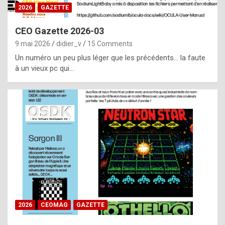
s
2026
GAZETTE
i
CEO Gazette 2026-03
d
9 mai 2026
didier_v
15 Comments
e
Un numéro un peu plus léger que les précédents… la faute
f
à un vieux pc qui…
r
o
m
m
a
y
b
e
b
2026
CEOMAG
GAZETTE
y
a