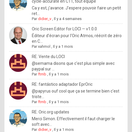
I
cycle-accurate en C11, tout équipé
Ca y est, j'avance. J'espere pouvoir faire un petit
f
ret...
y
Par
didier_v
,
Il y a 4 semaines
o
Oric Screen Editor for LOCI — v1.0.0
u
Éditeur d'écran pour l'Oric Atmos, réécrit de zéro
en C...
w
Par
xahmol
,
Il y a 1 mois
a
RE: Vente du LOCI
n
@semama disons que c'est plus simple avec
paypal sur ...
t
Par
ftmb
,
Il y a 1 mois
t
RE: fantástico adaptador EprOric
o
@papyrus ouf cool que ça se termine bien c'est
k
triste...
Par
ftmb
,
Il y a 1 mois
n
o
RE: Oric.org updates
Merci Simon. Effectivement il faut charger le
w
soft avec...
h
Par
didier_v
,
Il y a 1 mois