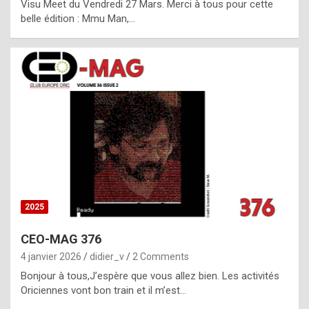
Visu Meet du Vendredi 27 Mars. Merci à tous pour cette
l
belle édition : Mmu Man,…
i
c
a
h
i
s
t
o
r
y
2025
s
CEO-MAG 376
p
4 janvier 2026
didier_v
2 Comments
e
Bonjour à tous,J’espère que vous allez bien. Les activités
c
Oriciennes vont bon train et il m’est…