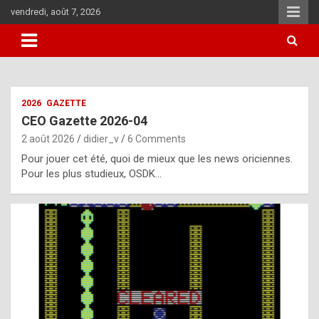
Skip
vendredi, août 7, 2026
to
content
i
2026
GAZETTE
t
CEO Gazette 2026-04
r
2 août 2026
didier_v
6 Comments
e
Pour jouer cet été, quoi de mieux que les news oriciennes.
g
Pour les plus studieux, OSDK…
u
l
a
r
l
y
d