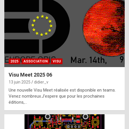
t
h
e
f
a
c
t
2025
ASSOCIATION
VISU
t
h
Visu Meet 2025 06
a
13 juin 2025
didier_v
t
Une nouvelle Visu Meet réalisée est disponible en teams.
t
Venez nombreux.J’espere que pour les prochaines
éditions,…
h
e
b