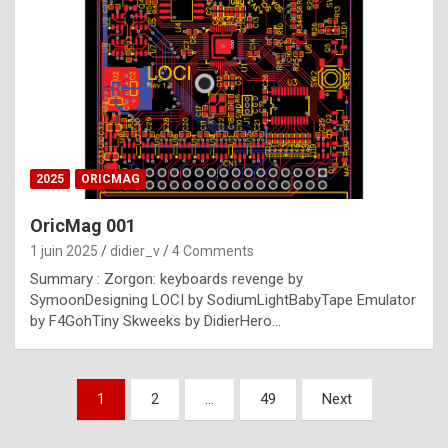
e
s
t
p
h
o
n
2025
ORICMAG
y
OricMag 001
R
1 juin 2025
didier_v
4 Comments
o
Summary : Zorgon: keyboards revenge by
l
SymoonDesigning LOCI by SodiumLightBabyTape Emulator
e
by F4GohTiny Skweeks by DidierHero…
x
a
Pagination
1
2
…
49
Next
r
des
e