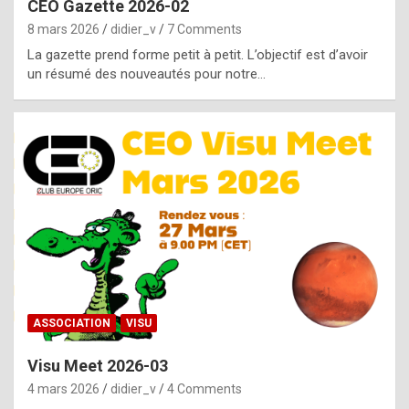
CEO Gazette 2026-02
g
8 mars 2026
didier_v
7 Comments
e
La gazette prend forme petit à petit. L’objectif est d’avoir
n
un résumé des nouveautés pour notre…
u
i
n
e
R
o
l
e
x
ASSOCIATION
VISU
r
Visu Meet 2026-03
e
4 mars 2026
didier_v
4 Comments
p