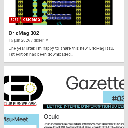
i
ff
2026
ORICMAG
i
c
OricMag 002
u
16 juin 2026
didier_v
l
One year later, i’m happy to share this new OricMag issu.
1st edition has been downloaded…
t
t
o
s
p
o
t
,
a