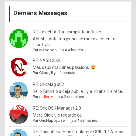
publications
9
Derniers Messages
5
%
m
RE: Le début d'un compilateur Basic ...
Ahhhh, toute ma jeunesse me revient en te
a
lisant. J'a...
d
Par
arzooooo
,
Il y a 4 heures
e
RE: NASS 2026
b
Mes deux machines passions.
Par
Gliou
,
Il y a 1 semaine
y
R
RE: OricMag 002
hello Fabrizio a déjà publié il y a 10 ans. Il a réce...
o
Par
didier_v
,
Il y a 2 semaines
l
RE: Oric DSK Manager 2.0
e
Merci Didier, je regarde ça.
x
Par
OricHappyUser
,
Il y a 4 semaines
.
RE: Phosphoric — un émulateur ORIC-1 / Atmos