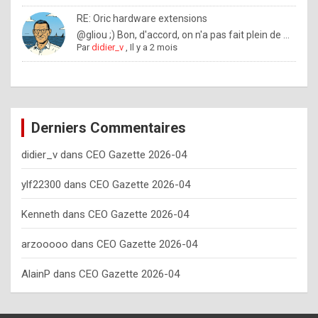
o
RE: Oric hardware extensions
w
@gliou ;) Bon, d'accord, on n'a pas fait plein de ...
Par
didier_v
,
Il y a 2 mois
o
f
t
e
Derniers Commentaires
n
didier_v
dans
CEO Gazette 2026-04
y
o
ylf22300
dans
CEO Gazette 2026-04
u
Kenneth
dans
CEO Gazette 2026-04
s
h
arzooooo
dans
CEO Gazette 2026-04
o
AlainP
dans
CEO Gazette 2026-04
u
l