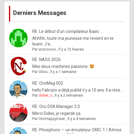
publications
9
Derniers Messages
5
%
m
RE: Le début d'un compilateur Basic ...
Ahhhh, toute ma jeunesse me revient en te
a
lisant. J'a...
d
Par
arzooooo
,
Il y a 12 heures
e
RE: NASS 2026
b
Mes deux machines passions.
Par
Gliou
,
Il y a 1 semaine
y
R
RE: OricMag 002
hello Fabrizio a déjà publié il y a 10 ans. Il a réce...
o
Par
didier_v
,
Il y a 2 semaines
l
RE: Oric DSK Manager 2.0
e
Merci Didier, je regarde ça.
x
Par
OricHappyUser
,
Il y a 4 semaines
.
RE: Phosphoric — un émulateur ORIC-1 / Atmos