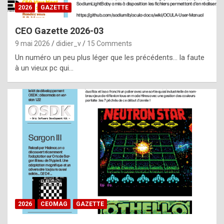
s
2026
GAZETTE
i
CEO Gazette 2026-03
d
9 mai 2026
didier_v
15 Comments
e
Un numéro un peu plus léger que les précédents… la faute
f
à un vieux pc qui…
r
o
m
m
a
y
b
e
b
2026
CEOMAG
GAZETTE
y
a