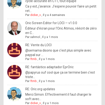
I
cycle-accurate en C11, tout équipé
Ca y est, j'avance. J'espere pouvoir faire un petit
f
ret...
y
Par
didier_v
,
Il y a 4 semaines
o
Oric Screen Editor for LOCI — v1.0.0
u
Éditeur d'écran pour l'Oric Atmos, réécrit de zéro
en C...
w
Par
xahmol
,
Il y a 1 mois
a
RE: Vente du LOCI
n
@semama disons que c'est plus simple avec
paypal sur ...
t
Par
ftmb
,
Il y a 1 mois
t
RE: fantástico adaptador EprOric
o
@papyrus ouf cool que ça se termine bien c'est
k
triste...
Par
ftmb
,
Il y a 1 mois
n
o
RE: Oric.org updates
Merci Simon. Effectivement il faut charger le
w
soft avec...
h
Par
didier_v
,
Il y a 1 mois