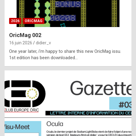
i
ff
2026
ORICMAG
i
c
OricMag 002
u
16 juin 2026
didier_v
l
One year later, i’m happy to share this new OricMag issu.
1st edition has been downloaded…
t
t
o
s
p
o
t
,
a