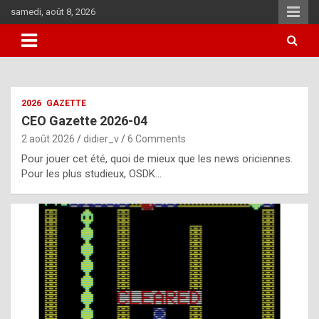
Skip
samedi, août 8, 2026
to
content
i
2026
GAZETTE
t
CEO Gazette 2026-04
r
2 août 2026
didier_v
6 Comments
e
Pour jouer cet été, quoi de mieux que les news oriciennes.
g
Pour les plus studieux, OSDK…
u
l
a
r
l
y
d