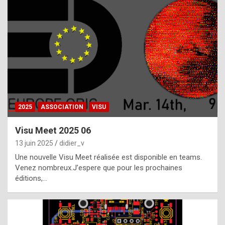
t
h
e
f
a
c
t
2025
ASSOCIATION
VISU
t
h
Visu Meet 2025 06
a
13 juin 2025
didier_v
t
Une nouvelle Visu Meet réalisée est disponible en teams.
t
Venez nombreux.J’espere que pour les prochaines
éditions,…
h
e
b