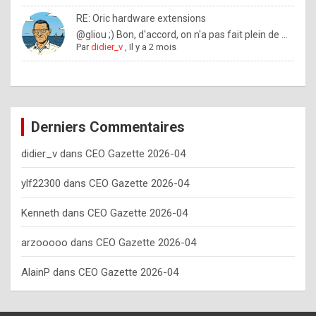
o
RE: Oric hardware extensions
w
@gliou ;) Bon, d'accord, on n'a pas fait plein de ...
Par
didier_v
,
Il y a 2 mois
o
f
t
e
Derniers Commentaires
n
didier_v
dans
CEO Gazette 2026-04
y
o
ylf22300
dans
CEO Gazette 2026-04
u
Kenneth
dans
CEO Gazette 2026-04
s
h
arzooooo
dans
CEO Gazette 2026-04
o
AlainP
dans
CEO Gazette 2026-04
u
l