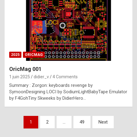
e
s
t
p
h
o
n
2025
ORICMAG
y
OricMag 001
R
1 juin 2025
didier_v
4 Comments
o
Summary : Zorgon: keyboards revenge by
l
SymoonDesigning LOCI by SodiumLightBabyTape Emulator
e
by F4GohTiny Skweeks by DidierHero…
x
a
Pagination
1
2
…
49
Next
r
des
e