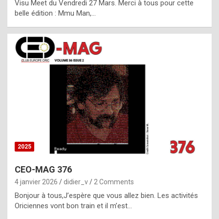
Visu Meet du Vendredi 27 Mars. Merci à tous pour cette
l
belle édition : Mmu Man,…
i
c
a
h
i
s
t
o
r
y
2025
s
CEO-MAG 376
p
4 janvier 2026
didier_v
2 Comments
e
Bonjour à tous,J’espère que vous allez bien. Les activités
c
Oriciennes vont bon train et il m’est…