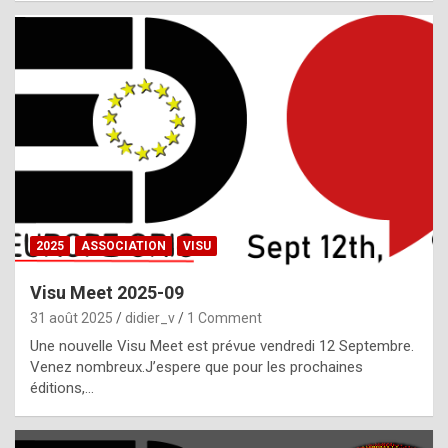
i
a
l
i
s
t
,
i
n
2025
ASSOCIATION
VISU
l
i
Visu Meet 2025-09
g
31 août 2025
didier_v
1 Comment
h
Une nouvelle Visu Meet est prévue vendredi 12 Septembre.
Venez nombreux.J’espere que pour les prochaines
t
éditions,…
o
f