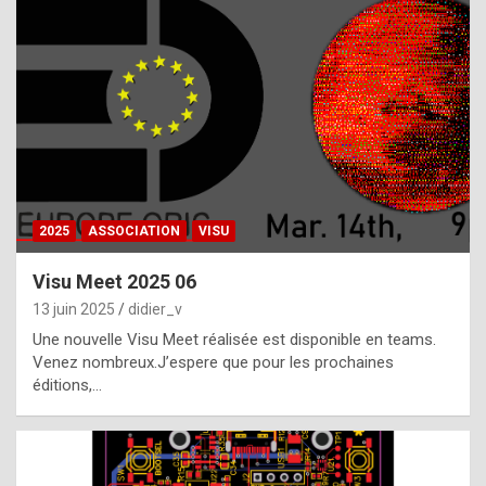
t
h
e
f
a
c
t
2025
ASSOCIATION
VISU
t
h
Visu Meet 2025 06
a
13 juin 2025
didier_v
t
Une nouvelle Visu Meet réalisée est disponible en teams.
t
Venez nombreux.J’espere que pour les prochaines
éditions,…
h
e
b