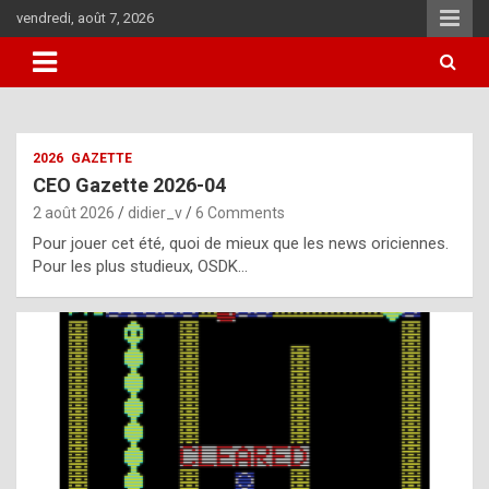
Skip
vendredi, août 7, 2026
to
content
i
2026
GAZETTE
t
CEO Gazette 2026-04
r
2 août 2026
didier_v
6 Comments
e
Pour jouer cet été, quoi de mieux que les news oriciennes.
g
Pour les plus studieux, OSDK…
u
l
a
r
l
y
d