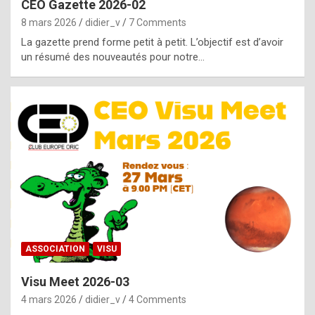
CEO Gazette 2026-02
g
8 mars 2026
didier_v
7 Comments
e
La gazette prend forme petit à petit. L’objectif est d’avoir
n
un résumé des nouveautés pour notre…
u
i
n
e
R
o
l
e
x
ASSOCIATION
VISU
r
Visu Meet 2026-03
e
4 mars 2026
didier_v
4 Comments
p