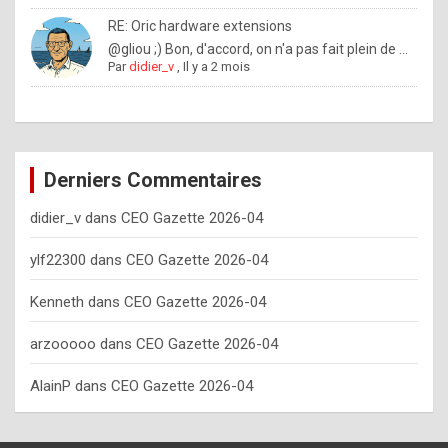
o
RE: Oric hardware extensions
w
@gliou ;) Bon, d'accord, on n'a pas fait plein de ...
Par
didier_v
,
Il y a 2 mois
o
f
t
e
Derniers Commentaires
n
didier_v
dans
CEO Gazette 2026-04
y
o
ylf22300
dans
CEO Gazette 2026-04
u
Kenneth
dans
CEO Gazette 2026-04
s
h
arzooooo
dans
CEO Gazette 2026-04
o
AlainP
dans
CEO Gazette 2026-04
u
l