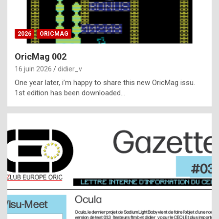
i
ff
2026
ORICMAG
i
c
OricMag 002
u
16 juin 2026
didier_v
l
One year later, i’m happy to share this new OricMag issu.
1st edition has been downloaded…
t
t
o
s
p
o
t
,
a