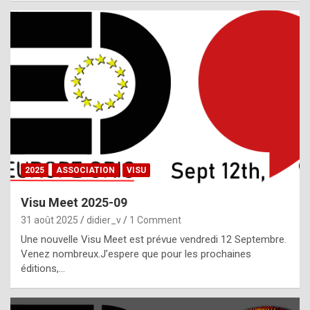
i
a
l
i
s
t
,
i
n
2025
ASSOCIATION
VISU
l
i
Visu Meet 2025-09
g
31 août 2025
didier_v
1 Comment
h
Une nouvelle Visu Meet est prévue vendredi 12 Septembre.
Venez nombreux.J’espere que pour les prochaines
t
éditions,…
o
f