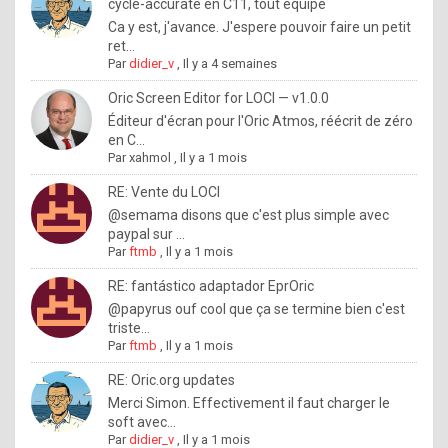
I
cycle-accurate en C11, tout équipé
Ca y est, j'avance. J'espere pouvoir faire un petit
f
ret...
y
Par
didier_v
,
Il y a 4 semaines
o
Oric Screen Editor for LOCI — v1.0.0
u
Éditeur d'écran pour l'Oric Atmos, réécrit de zéro
en C...
w
Par
xahmol
,
Il y a 1 mois
a
RE: Vente du LOCI
n
@semama disons que c'est plus simple avec
paypal sur ...
t
Par
ftmb
,
Il y a 1 mois
t
RE: fantástico adaptador EprOric
o
@papyrus ouf cool que ça se termine bien c'est
k
triste...
Par
ftmb
,
Il y a 1 mois
n
o
RE: Oric.org updates
Merci Simon. Effectivement il faut charger le
w
soft avec...
h
Par
didier_v
,
Il y a 1 mois