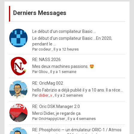
publications
9
Derniers Messages
5
%
m
Le début d'un compilateur Basic ...
Le début d'un compilateur Basic ...En 2020,
a
pendant le ...
d
Par
codeur
,
Il y a 12 heures
e
RE: NASS 2026
b
Mes deux machines passions.
Par
Gliou
,
Il y a 1 semaine
y
R
RE: OricMag 002
hello Fabrizio a déjà publié il y a 10 ans. Il a réce...
o
Par
didier_v
,
Il y a 2 semaines
l
RE: Oric DSK Manager 2.0
e
Merci Didier, je regarde ça.
x
Par
OricHappyUser
,
Il y a 4 semaines
.
RE: Phosphoric — un émulateur ORIC-1 / Atmos