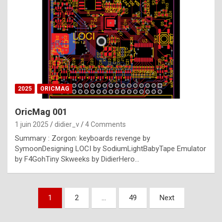
e
s
t
p
h
o
n
2025
ORICMAG
y
OricMag 001
R
1 juin 2025
didier_v
4 Comments
o
Summary : Zorgon: keyboards revenge by
l
SymoonDesigning LOCI by SodiumLightBabyTape Emulator
e
by F4GohTiny Skweeks by DidierHero…
x
a
Pagination
1
2
…
49
Next
r
des
e