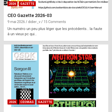
s
2026
GAZETTE
i
CEO Gazette 2026-03
d
9 mai 2026
didier_v
15 Comments
e
Un numéro un peu plus léger que les précédents… la faute
f
à un vieux pc qui…
r
o
m
m
a
y
b
e
b
2026
CEOMAG
GAZETTE
y
a