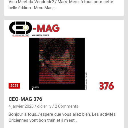
Visu Meet du Vendredi 27 Mars. Merci à tous pour cette
l
belle édition : Mmu Man,…
i
c
a
h
i
s
t
o
r
y
2025
s
CEO-MAG 376
p
4 janvier 2026
didier_v
2 Comments
e
Bonjour à tous,J’espère que vous allez bien. Les activités
c
Oriciennes vont bon train et il m’est…