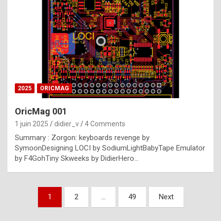
e
s
t
p
h
o
n
2025
ORICMAG
y
OricMag 001
R
1 juin 2025
didier_v
4 Comments
o
Summary : Zorgon: keyboards revenge by
l
SymoonDesigning LOCI by SodiumLightBabyTape Emulator
e
by F4GohTiny Skweeks by DidierHero…
x
a
Pagination
1
2
…
49
Next
r
des
e