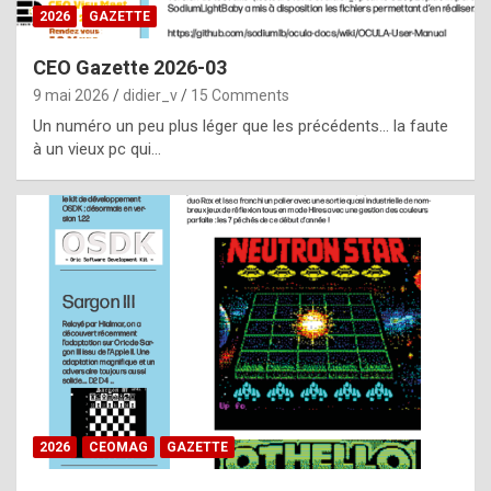
s
2026
GAZETTE
i
CEO Gazette 2026-03
d
9 mai 2026
didier_v
15 Comments
e
Un numéro un peu plus léger que les précédents… la faute
f
à un vieux pc qui…
r
o
m
m
a
y
b
e
b
2026
CEOMAG
GAZETTE
y
a