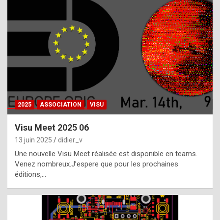
t
h
e
f
a
c
t
2025
ASSOCIATION
VISU
t
h
Visu Meet 2025 06
a
13 juin 2025
didier_v
t
Une nouvelle Visu Meet réalisée est disponible en teams.
t
Venez nombreux.J’espere que pour les prochaines
éditions,…
h
e
b