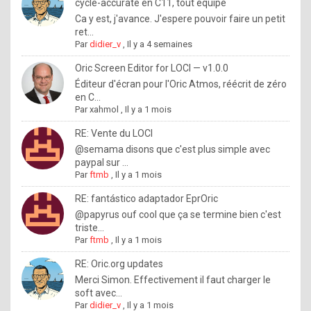
I
cycle-accurate en C11, tout équipé
Ca y est, j'avance. J'espere pouvoir faire un petit
f
ret...
y
Par
didier_v
,
Il y a 4 semaines
o
Oric Screen Editor for LOCI — v1.0.0
u
Éditeur d'écran pour l'Oric Atmos, réécrit de zéro
en C...
w
Par
xahmol
,
Il y a 1 mois
a
RE: Vente du LOCI
n
@semama disons que c'est plus simple avec
paypal sur ...
t
Par
ftmb
,
Il y a 1 mois
t
RE: fantástico adaptador EprOric
o
@papyrus ouf cool que ça se termine bien c'est
k
triste...
Par
ftmb
,
Il y a 1 mois
n
o
RE: Oric.org updates
Merci Simon. Effectivement il faut charger le
w
soft avec...
h
Par
didier_v
,
Il y a 1 mois