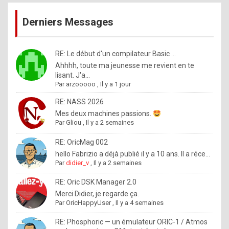
publications
9
Derniers Messages
5
%
m
RE: Le début d'un compilateur Basic ...
Ahhhh, toute ma jeunesse me revient en te
a
lisant. J'a...
d
Par
arzooooo
,
Il y a 1 jour
e
RE: NASS 2026
b
Mes deux machines passions.
Par
Gliou
,
Il y a 2 semaines
y
R
RE: OricMag 002
hello Fabrizio a déjà publié il y a 10 ans. Il a réce...
o
Par
didier_v
,
Il y a 2 semaines
l
RE: Oric DSK Manager 2.0
e
Merci Didier, je regarde ça.
x
Par
OricHappyUser
,
Il y a 4 semaines
.
RE: Phosphoric — un émulateur ORIC-1 / Atmos