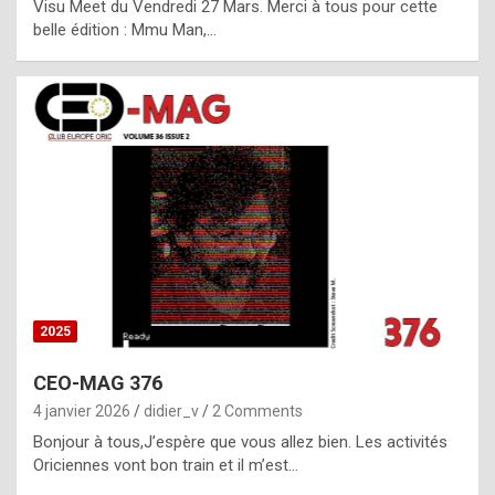
Visu Meet du Vendredi 27 Mars. Merci à tous pour cette
l
belle édition : Mmu Man,…
i
c
a
h
i
s
t
o
r
y
2025
s
CEO-MAG 376
p
4 janvier 2026
didier_v
2 Comments
e
Bonjour à tous,J’espère que vous allez bien. Les activités
c
Oriciennes vont bon train et il m’est…