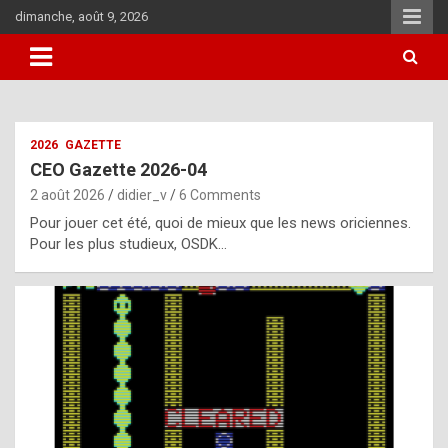
Skip
dimanche, août 9, 2026
to
content
i
2026
GAZETTE
t
CEO Gazette 2026-04
r
2 août 2026
didier_v
6 Comments
e
Pour jouer cet été, quoi de mieux que les news oriciennes.
g
Pour les plus studieux, OSDK…
u
l
a
r
l
y
d