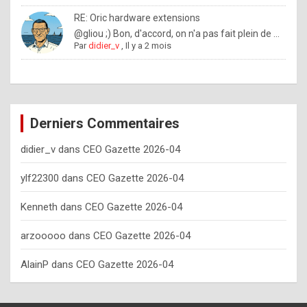
o
RE: Oric hardware extensions
w
@gliou ;) Bon, d'accord, on n'a pas fait plein de ...
Par
didier_v
,
Il y a 2 mois
o
f
t
e
Derniers Commentaires
n
didier_v
dans
CEO Gazette 2026-04
y
o
ylf22300
dans
CEO Gazette 2026-04
u
Kenneth
dans
CEO Gazette 2026-04
s
h
arzooooo
dans
CEO Gazette 2026-04
o
AlainP
dans
CEO Gazette 2026-04
u
l