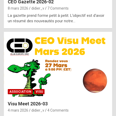
CEO Gazette 2026-02
g
8 mars 2026
didier_v
7 Comments
e
La gazette prend forme petit à petit. L’objectif est d’avoir
n
un résumé des nouveautés pour notre…
u
i
n
e
R
o
l
e
x
ASSOCIATION
VISU
r
Visu Meet 2026-03
e
4 mars 2026
didier_v
4 Comments
p