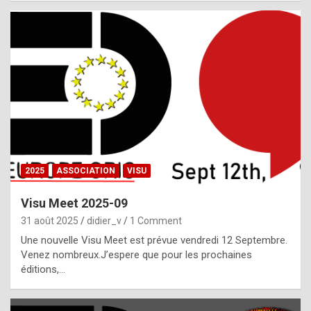
i
a
l
i
s
t
,
i
n
2025
ASSOCIATION
VISU
l
i
Visu Meet 2025-09
g
31 août 2025
didier_v
1 Comment
h
Une nouvelle Visu Meet est prévue vendredi 12 Septembre.
Venez nombreux.J’espere que pour les prochaines
t
éditions,…
o
f