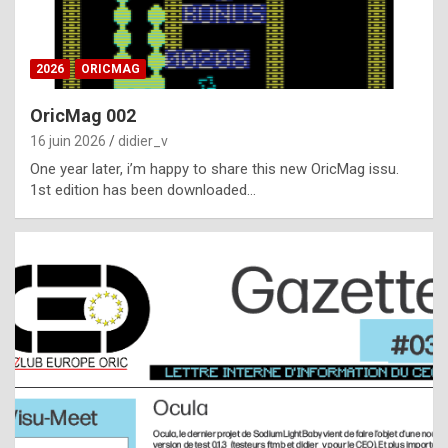
i
ff
2026
ORICMAG
i
c
OricMag 002
u
16 juin 2026
didier_v
l
One year later, i’m happy to share this new OricMag issu.
1st edition has been downloaded…
t
t
o
s
p
o
t
,
a