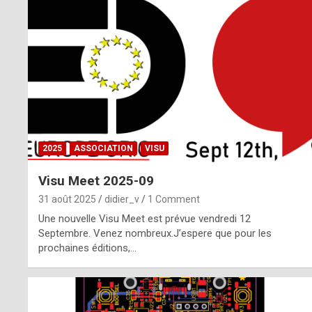
o
m
m
a
y
b
2025
ASSOCIATION
VISU
e
Visu Meet 2025-09
b
31 août 2025
didier_v
1 Comment
y
Une nouvelle Visu Meet est prévue vendredi 12
Septembre. Venez nombreux.J’espere que pour les
a
prochaines éditions,…
g
e