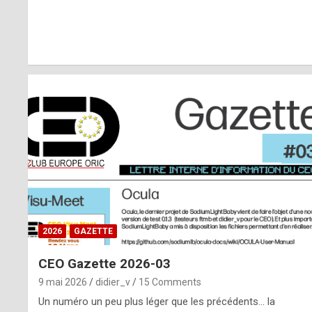
r
l
y
d
i
ff
i
c
u
2026
GAZETTE
l
CEO Gazette 2026-03
t
9 mai 2026
didier_v
15 Comments
t
Un numéro un peu plus léger que les précédents… la