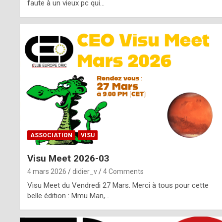
o
faute à un vieux pc qui…
s
p
o
t
,
a
s
ASSOCIATION
VISU
i
Visu Meet 2026-03
d
4 mars 2026
didier_v
4 Comments
e
Visu Meet du Vendredi 27 Mars. Merci à tous pour cette
belle édition : Mmu Man,…
f
r