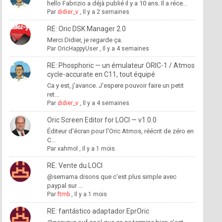
hello Fabrizio a déjà publié il y a 10 ans. Il a réce...
Par
didier_v
,
Il y a 2 semaines
RE: Oric DSK Manager 2.0
Merci Didier, je regarde ça.
Par
OricHappyUser
,
Il y a 4 semaines
RE: Phosphoric — un émulateur ORIC-1 / Atmos
cycle-accurate en C11, tout équipé
Ca y est, j'avance. J'espere pouvoir faire un petit
ret...
Par
didier_v
,
Il y a 4 semaines
Oric Screen Editor for LOCI — v1.0.0
Éditeur d'écran pour l'Oric Atmos, réécrit de zéro en
C...
Par
xahmol
,
Il y a 1 mois
RE: Vente du LOCI
@semama disons que c'est plus simple avec
paypal sur ...
Par
ftmb
,
Il y a 1 mois
RE: fantástico adaptador EprOric