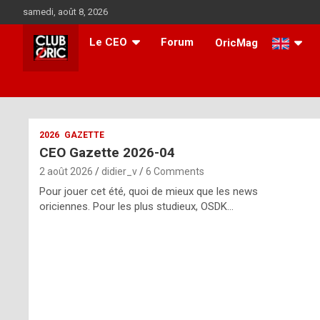
Skip
samedi, août 8, 2026
to
content
Le CEO
Forum
OricMag
i
2026
GAZETTE
CEO Gazette 2026-04
t
2 août 2026
didier_v
6 Comments
r
Pour jouer cet été, quoi de mieux que les news
e
oriciennes. Pour les plus studieux, OSDK…
g
u
l
a