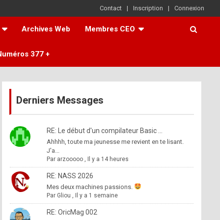
Contact
Inscription
Connexion
Archives Web
Membres CEO
Numéros 377 +
Derniers Messages
RE: Le début d'un compilateur Basic ...
Ahhhh, toute ma jeunesse me revient en te lisant.
J'a...
Par
arzooooo
,
Il y a 14 heures
RE: NASS 2026
Mes deux machines passions.
Par
Gliou
,
Il y a 1 semaine
RE: OricMag 002