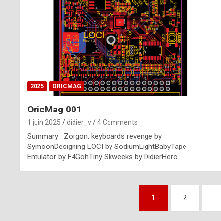
n
u
i
n
e
2025
ORICMAG
R
OricMag 001
o
1 juin 2025
didier_v
4 Comments
l
Summary : Zorgon: keyboards revenge by
e
SymoonDesigning LOCI by SodiumLightBabyTape
Emulator by F4GohTiny Skweeks by DidierHero…
x
r
Pagination
e
1
2
…
des
p