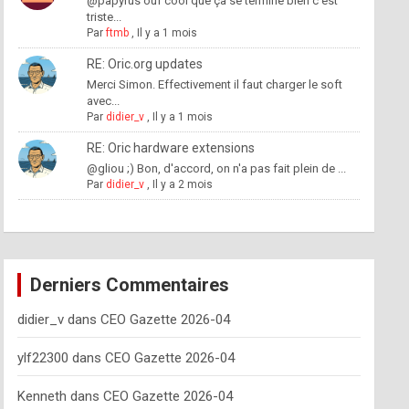
@papyrus ouf cool que ça se termine bien c'est
triste...
Par
ftmb
,
Il y a 1 mois
RE: Oric.org updates
Merci Simon. Effectivement il faut charger le soft
avec...
Par
didier_v
,
Il y a 1 mois
RE: Oric hardware extensions
@gliou ;) Bon, d'accord, on n'a pas fait plein de ...
Par
didier_v
,
Il y a 2 mois
Derniers Commentaires
didier_v
dans
CEO Gazette 2026-04
ylf22300
dans
CEO Gazette 2026-04
Kenneth
dans
CEO Gazette 2026-04