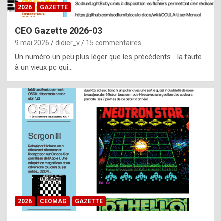
s
2026
GAZETTE
i
CEO Gazette 2026-03
d
9 mai 2026
didier_v
15 commentaires
e
Un numéro un peu plus léger que les précédents… la faute
f
à un vieux pc qui…
r
o
m
m
a
y
b
e
b
2026
CEOMAG
GAZETTE
y
a