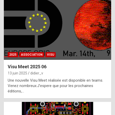
t
h
e
f
a
c
t
2025
ASSOCIATION
VISU
t
h
Visu Meet 2025 06
a
13 juin 2025
didier_v
t
Une nouvelle Visu Meet réalisée est disponible en teams.
t
Venez nombreux.J’espere que pour les prochaines
éditions,…
h
e
b