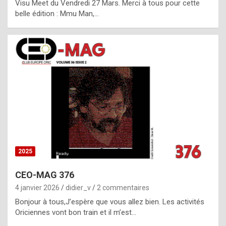
Visu Meet du Vendredi 27 Mars. Merci à tous pour cette
l
belle édition : Mmu Man,…
i
c
a
h
i
s
t
o
r
y
2025
s
CEO-MAG 376
p
4 janvier 2026
didier_v
2 commentaires
e
Bonjour à tous,J’espère que vous allez bien. Les activités
c
Oriciennes vont bon train et il m’est…