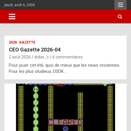
Aller
jeudi, août 6, 2026
au
contenu
i
2026
GAZETTE
t
CEO Gazette 2026-04
r
2 août 2026
didier_v
6 commentaires
e
Pour jouer cet été, quoi de mieux que les news oriciennes.
g
Pour les plus studieux, OSDK…
u
l
a
r
l
y
d