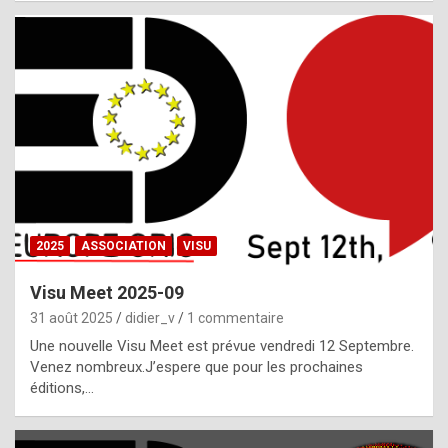
i
a
l
i
s
t
,
i
n
2025
ASSOCIATION
VISU
l
i
Visu Meet 2025-09
g
31 août 2025
didier_v
1 commentaire
h
Une nouvelle Visu Meet est prévue vendredi 12 Septembre.
Venez nombreux.J’espere que pour les prochaines
t
éditions,…
o
f