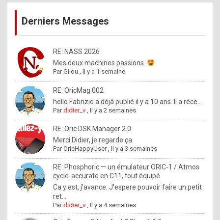
publications
9
Derniers Messages
5
%
m
RE: NASS 2026
Mes deux machines passions.
a
Par
Gliou
,
Il y a 1 semaine
d
RE: OricMag 002
e
hello Fabrizio a déjà publié il y a 10 ans. Il a réce...
b
Par
didier_v
,
Il y a 2 semaines
y
RE: Oric DSK Manager 2.0
R
Merci Didier, je regarde ça.
Par
OricHappyUser
,
Il y a 3 semaines
o
l
RE: Phosphoric — un émulateur ORIC-1 / Atmos
cycle-accurate en C11, tout équipé
e
Ca y est, j'avance. J'espere pouvoir faire un petit
x
ret...
Par
didier_v
,
Il y a 4 semaines
.