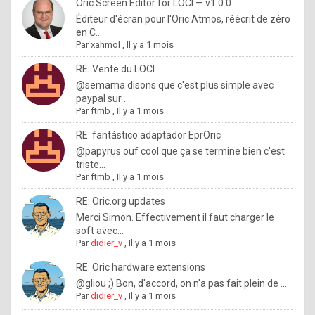
I
Oric Screen Editor for LOCI — v1.0.0
Éditeur d'écran pour l'Oric Atmos, réécrit de zéro
f
en C...
y
Par
xahmol
,
Il y a 1 mois
o
RE: Vente du LOCI
u
@semama disons que c'est plus simple avec
paypal sur ...
w
Par
ftmb
,
Il y a 1 mois
a
RE: fantástico adaptador EprOric
n
@papyrus ouf cool que ça se termine bien c'est
triste...
t
Par
ftmb
,
Il y a 1 mois
t
RE: Oric.org updates
o
Merci Simon. Effectivement il faut charger le
k
soft avec...
Par
didier_v
,
Il y a 1 mois
n
o
RE: Oric hardware extensions
@gliou ;) Bon, d'accord, on n'a pas fait plein de ...
w
Par
didier_v
,
Il y a 1 mois
h