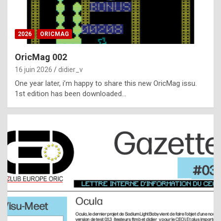
i
ff
2026
ORICMAG
i
c
OricMag 002
u
16 juin 2026
didier_v
l
One year later, i’m happy to share this new OricMag issu.
1st edition has been downloaded…
t
t
o
s
p
o
t
,
a