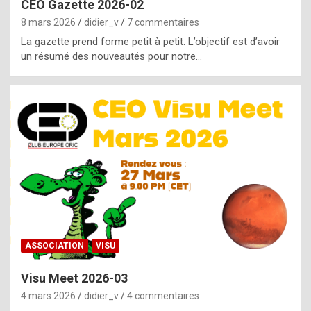
CEO Gazette 2026-02
g
8 mars 2026
didier_v
7 commentaires
e
La gazette prend forme petit à petit. L’objectif est d’avoir
n
un résumé des nouveautés pour notre…
u
i
n
e
R
o
l
e
x
ASSOCIATION
VISU
r
Visu Meet 2026-03
e
4 mars 2026
didier_v
4 commentaires
p