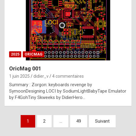
e
s
t
p
h
o
n
2025
ORICMAG
y
OricMag 001
R
1 juin 2025
didier_v
4 commentaires
o
Summary : Zorgon: keyboards revenge by
l
SymoonDesigning LOCI by SodiumLightBabyTape Emulator
e
by F4GohTiny Skweeks by DidierHero…
x
a
Pagination
1
2
…
49
Suivant
r
des
e