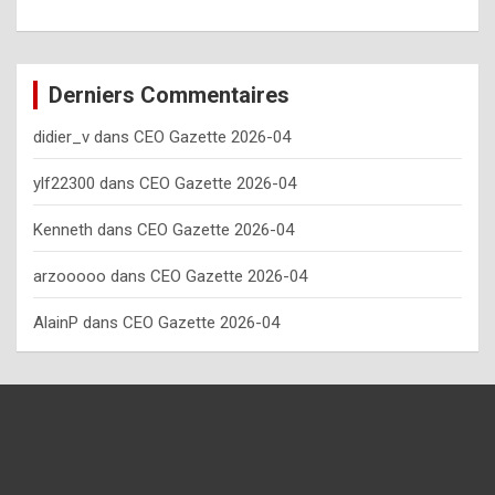
o
w
o
Derniers Commentaires
f
didier_v
dans
CEO Gazette 2026-04
t
e
ylf22300
dans
CEO Gazette 2026-04
n
Kenneth
dans
CEO Gazette 2026-04
y
arzooooo
dans
CEO Gazette 2026-04
o
u
AlainP
dans
CEO Gazette 2026-04
s
h
o
u
l