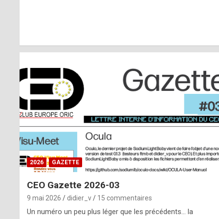
r
l
y
d
i
ff
i
c
u
2026
GAZETTE
l
CEO Gazette 2026-03
t
9 mai 2026
didier_v
15 commentaires
t
Un numéro un peu plus léger que les précédents… la