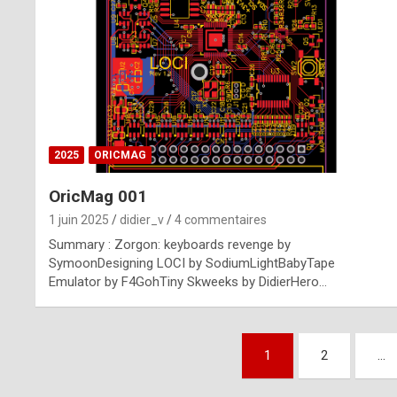
n
u
i
n
e
2025
ORICMAG
R
OricMag 001
o
1 juin 2025
didier_v
4 commentaires
l
Summary : Zorgon: keyboards revenge by
e
SymoonDesigning LOCI by SodiumLightBabyTape
Emulator by F4GohTiny Skweeks by DidierHero…
x
r
Pagination
e
1
2
…
des
p