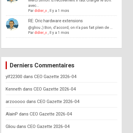
Merci Simon. Effectivement il faut charger le soft
avec...
Par
didier_v
,
Il y a 1 mois
RE: Oric hardware extensions
@gliou ;) Bon, d'accord, on n'a pas fait plein de ...
Par
didier_v
,
Il y a 1 mois
Derniers Commentaires
ylf22300
dans
CEO Gazette 2026-04
Kenneth
dans
CEO Gazette 2026-04
arzooooo
dans
CEO Gazette 2026-04
AlainP
dans
CEO Gazette 2026-04
Gliou
dans
CEO Gazette 2026-04