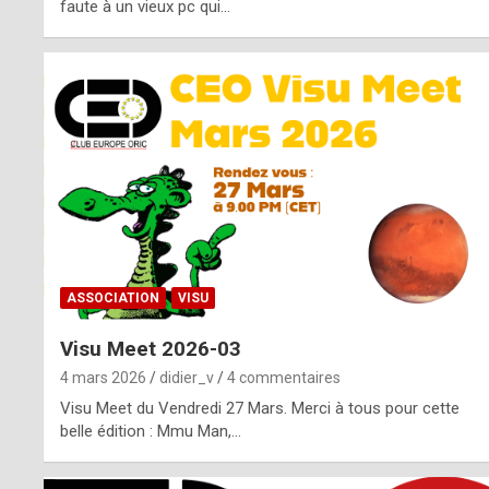
o
faute à un vieux pc qui…
s
p
o
t
,
a
s
ASSOCIATION
VISU
i
Visu Meet 2026-03
d
4 mars 2026
didier_v
4 commentaires
e
Visu Meet du Vendredi 27 Mars. Merci à tous pour cette
belle édition : Mmu Man,…
f
r