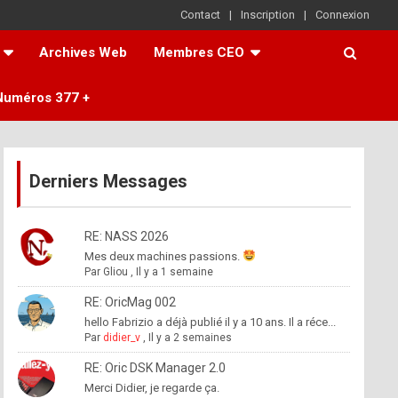
Contact
Inscription
Connexion
Archives Web
Membres CEO
Numéros 377 +
Derniers Messages
RE: NASS 2026
Mes deux machines passions.
Par
Gliou
,
Il y a 1 semaine
RE: OricMag 002
hello Fabrizio a déjà publié il y a 10 ans. Il a réce...
Par
didier_v
,
Il y a 2 semaines
RE: Oric DSK Manager 2.0
Merci Didier, je regarde ça.