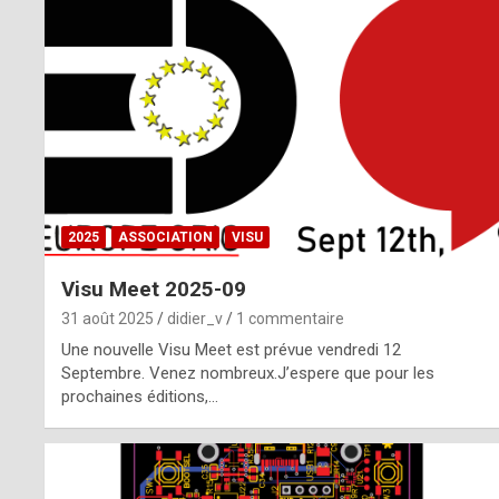
o
m
m
a
y
b
2025
ASSOCIATION
VISU
e
Visu Meet 2025-09
b
31 août 2025
didier_v
1 commentaire
y
Une nouvelle Visu Meet est prévue vendredi 12
Septembre. Venez nombreux.J’espere que pour les
a
prochaines éditions,…
g
e