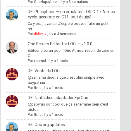
Par
OricHappyUser
,
Il y a 3 semaines
RE: Phosphoric — un émulateur ORIC-1 / Atmos
cycle-accurate en C11, tout équipé
Ca y est, j'avance. J'espere pouvoir faire un petit
ret...
Par
didier_v
,
Il y a 4 semaines
Oric Screen Editor for LOCI — v1.0.0
Éditeur d'écran pour l'Oric Atmos, réécrit de zéro en
C...
Par
xahmol
,
Il y a 1 mois
RE: Vente du LOCI
@semama disons que c'est plus simple avec
paypal sur ...
Par
ftmb
,
Il y a 1 mois
RE: fantástico adaptador EprOric
@papyrus ouf cool que ça se termine bien c'est
triste...
Par
ftmb
,
Il y a 1 mois
RE: Oric.org updates