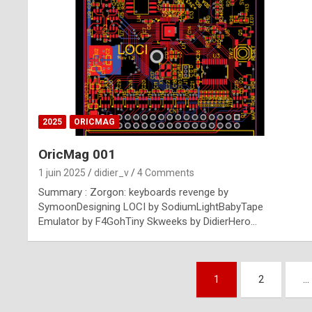
n
u
i
n
e
2025
ORICMAG
R
OricMag 001
o
1 juin 2025
didier_v
4 Comments
l
Summary : Zorgon: keyboards revenge by
e
SymoonDesigning LOCI by SodiumLightBabyTape
Emulator by F4GohTiny Skweeks by DidierHero…
x
r
Pagination
e
1
2
…
des
p