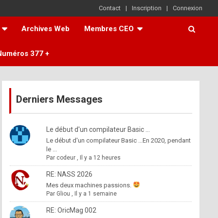
Contact
Inscription
Connexion
Archives Web
Membres CEO
Numéros 377 +
Derniers Messages
Le début d'un compilateur Basic ...
Le début d'un compilateur Basic ...En 2020, pendant
le ...
Par
codeur
,
Il y a 12 heures
RE: NASS 2026
Mes deux machines passions.
Par
Gliou
,
Il y a 1 semaine
RE: OricMag 002