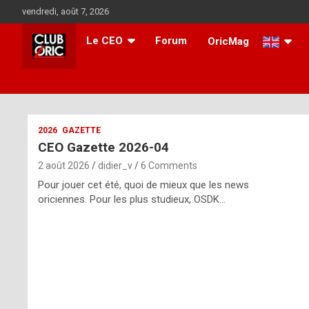
Skip
vendredi, août 7, 2026
to
content
Le CEO
Forum
OricMag
i
2026
GAZETTE
CEO Gazette 2026-04
t
2 août 2026
didier_v
6 Comments
r
Pour jouer cet été, quoi de mieux que les news
e
oriciennes. Pour les plus studieux, OSDK…
g
u
l
a