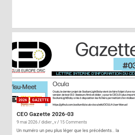
r
l
y
d
i
ff
i
c
u
2026
GAZETTE
l
CEO Gazette 2026-03
t
9 mai 2026
didier_v
15 Comments
t
Un numéro un peu plus léger que les précédents… la