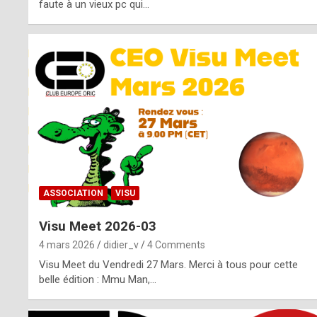
o
faute à un vieux pc qui…
s
p
o
t
,
a
s
ASSOCIATION
VISU
i
Visu Meet 2026-03
d
4 mars 2026
didier_v
4 Comments
e
Visu Meet du Vendredi 27 Mars. Merci à tous pour cette
belle édition : Mmu Man,…
f
r