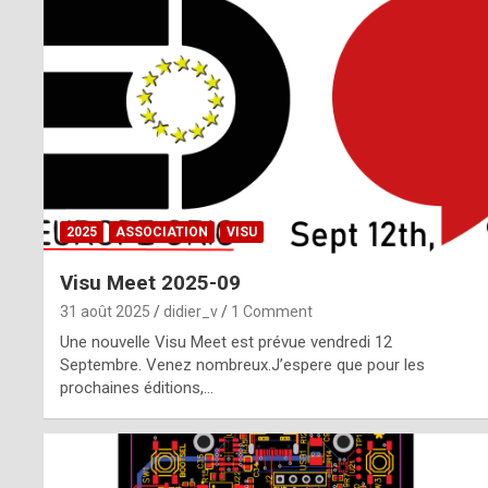
o
m
m
a
y
b
2025
ASSOCIATION
VISU
e
Visu Meet 2025-09
b
31 août 2025
didier_v
1 Comment
y
Une nouvelle Visu Meet est prévue vendredi 12
Septembre. Venez nombreux.J’espere que pour les
a
prochaines éditions,…
g
e