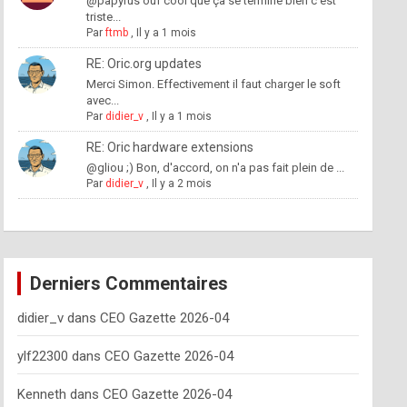
@papyrus ouf cool que ça se termine bien c'est
triste...
Par
ftmb
,
Il y a 1 mois
RE: Oric.org updates
Merci Simon. Effectivement il faut charger le soft
avec...
Par
didier_v
,
Il y a 1 mois
RE: Oric hardware extensions
@gliou ;) Bon, d'accord, on n'a pas fait plein de ...
Par
didier_v
,
Il y a 2 mois
Derniers Commentaires
didier_v
dans
CEO Gazette 2026-04
ylf22300
dans
CEO Gazette 2026-04
Kenneth
dans
CEO Gazette 2026-04