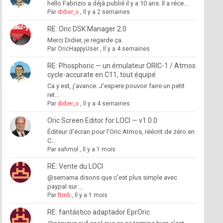
hello Fabrizio a déjà publié il y a 10 ans. Il a réce...
Par
didier_v
,
Il y a 2 semaines
RE: Oric DSK Manager 2.0
Merci Didier, je regarde ça.
Par
OricHappyUser
,
Il y a 4 semaines
RE: Phosphoric — un émulateur ORIC-1 / Atmos
cycle-accurate en C11, tout équipé
Ca y est, j'avance. J'espere pouvoir faire un petit
ret...
Par
didier_v
,
Il y a 4 semaines
Oric Screen Editor for LOCI — v1.0.0
Éditeur d'écran pour l'Oric Atmos, réécrit de zéro en
C...
Par
xahmol
,
Il y a 1 mois
RE: Vente du LOCI
@semama disons que c'est plus simple avec
paypal sur ...
Par
ftmb
,
Il y a 1 mois
RE: fantástico adaptador EprOric