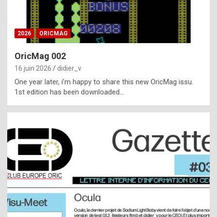
i
ff
2026
ORICMAG
i
c
OricMag 002
u
16 juin 2026
didier_v
l
One year later, i’m happy to share this new OricMag issu.
1st edition has been downloaded…
t
t
o
s
p
o
t
,
a