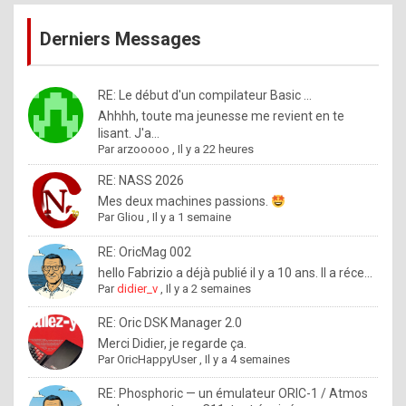
publications
9
Derniers Messages
5
%
m
RE: Le début d'un compilateur Basic ...
Ahhhh, toute ma jeunesse me revient en te
a
lisant. J'a...
d
Par
arzooooo
,
Il y a 22 heures
e
RE: NASS 2026
b
Mes deux machines passions.
Par
Gliou
,
Il y a 1 semaine
y
R
RE: OricMag 002
hello Fabrizio a déjà publié il y a 10 ans. Il a réce...
o
Par
didier_v
,
Il y a 2 semaines
l
RE: Oric DSK Manager 2.0
e
Merci Didier, je regarde ça.
x
Par
OricHappyUser
,
Il y a 4 semaines
.
RE: Phosphoric — un émulateur ORIC-1 / Atmos