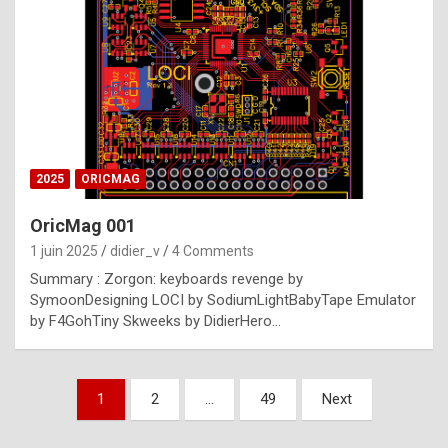
e
s
t
p
h
o
n
2025
ORICMAG
y
OricMag 001
R
1 juin 2025
didier_v
4 Comments
o
Summary : Zorgon: keyboards revenge by
l
SymoonDesigning LOCI by SodiumLightBabyTape Emulator
e
by F4GohTiny Skweeks by DidierHero…
x
a
Pagination
1
2
…
49
Next
r
des
e