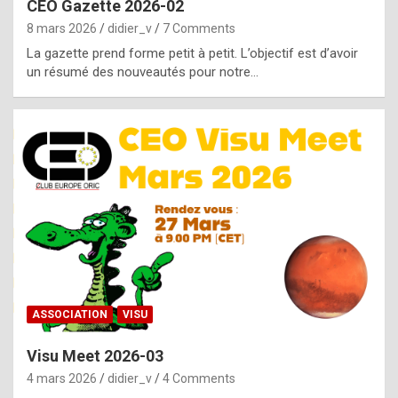
CEO Gazette 2026-02
g
8 mars 2026
didier_v
7 Comments
e
La gazette prend forme petit à petit. L’objectif est d’avoir
n
un résumé des nouveautés pour notre…
u
i
n
e
R
o
l
e
x
ASSOCIATION
VISU
r
Visu Meet 2026-03
e
4 mars 2026
didier_v
4 Comments
p