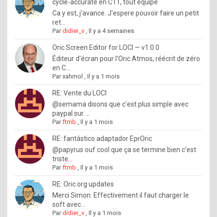
I
cycle-accurate en C11, tout équipé
Ca y est, j'avance. J'espere pouvoir faire un petit
f
ret...
y
Par
didier_v
,
Il y a 4 semaines
o
Oric Screen Editor for LOCI — v1.0.0
u
Éditeur d'écran pour l'Oric Atmos, réécrit de zéro
en C...
w
Par
xahmol
,
Il y a 1 mois
a
RE: Vente du LOCI
n
@semama disons que c'est plus simple avec
paypal sur ...
t
Par
ftmb
,
Il y a 1 mois
t
RE: fantástico adaptador EprOric
o
@papyrus ouf cool que ça se termine bien c'est
k
triste...
Par
ftmb
,
Il y a 1 mois
n
o
RE: Oric.org updates
Merci Simon. Effectivement il faut charger le
w
soft avec...
h
Par
didier_v
,
Il y a 1 mois