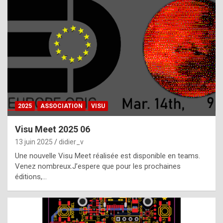
t
h
e
f
a
c
t
2025
ASSOCIATION
VISU
t
h
Visu Meet 2025 06
a
13 juin 2025
didier_v
t
Une nouvelle Visu Meet réalisée est disponible en teams.
t
Venez nombreux.J’espere que pour les prochaines
éditions,…
h
e
b