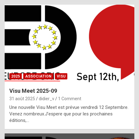
i
a
l
i
s
t
,
i
n
2025
ASSOCIATION
VISU
l
i
Visu Meet 2025-09
g
31 août 2025
didier_v
1 Comment
h
Une nouvelle Visu Meet est prévue vendredi 12 Septembre.
Venez nombreux.J’espere que pour les prochaines
t
éditions,…
o
f