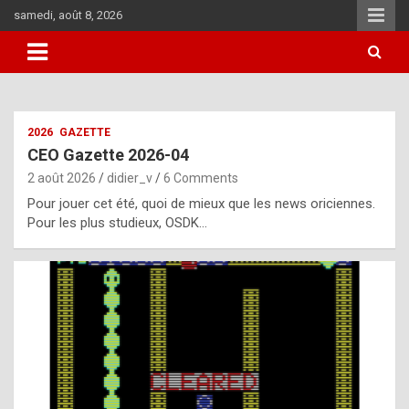
Skip
samedi, août 8, 2026
to
content
i
2026
GAZETTE
t
CEO Gazette 2026-04
r
2 août 2026
didier_v
6 Comments
e
Pour jouer cet été, quoi de mieux que les news oriciennes.
g
Pour les plus studieux, OSDK…
u
l
a
r
l
y
d