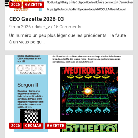
s
2026
GAZETTE
i
CEO Gazette 2026-03
d
9 mai 2026
didier_v
15 Comments
e
Un numéro un peu plus léger que les précédents… la faute
f
à un vieux pc qui…
r
o
m
m
a
y
b
e
b
2026
CEOMAG
GAZETTE
y
a