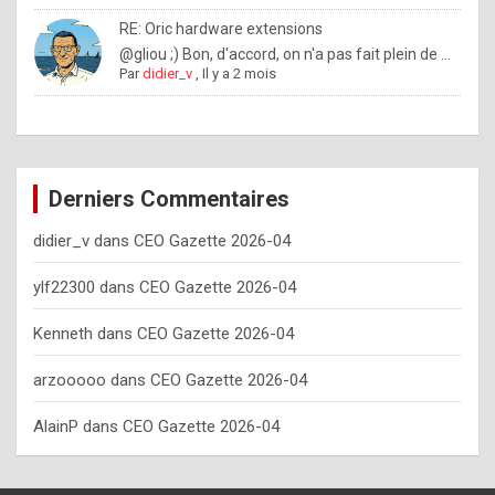
o
RE: Oric hardware extensions
w
@gliou ;) Bon, d'accord, on n'a pas fait plein de ...
Par
didier_v
,
Il y a 2 mois
o
f
t
e
Derniers Commentaires
n
didier_v
dans
CEO Gazette 2026-04
y
o
ylf22300
dans
CEO Gazette 2026-04
u
Kenneth
dans
CEO Gazette 2026-04
s
h
arzooooo
dans
CEO Gazette 2026-04
o
AlainP
dans
CEO Gazette 2026-04
u
l