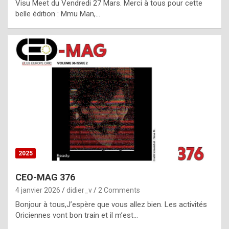
Visu Meet du Vendredi 27 Mars. Merci à tous pour cette
l
belle édition : Mmu Man,…
i
c
a
h
i
s
t
o
r
y
2025
s
CEO-MAG 376
p
4 janvier 2026
didier_v
2 Comments
e
Bonjour à tous,J’espère que vous allez bien. Les activités
c
Oriciennes vont bon train et il m’est…