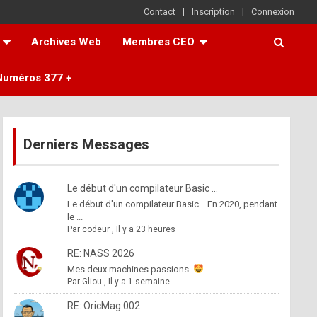
Contact
Inscription
Connexion
Archives Web
Membres CEO
Numéros 377 +
Derniers Messages
Le début d'un compilateur Basic ...
Le début d'un compilateur Basic ...En 2020, pendant
le ...
Par
codeur
,
Il y a 23 heures
RE: NASS 2026
Mes deux machines passions.
Par
Gliou
,
Il y a 1 semaine
RE: OricMag 002