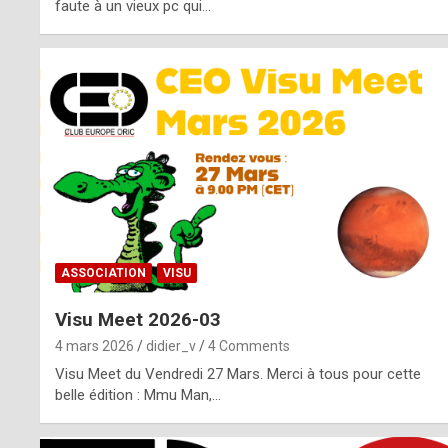
o
faute à un vieux pc qui…
s
p
o
t
,
a
s
ASSOCIATION
VISU
i
Visu Meet 2026-03
d
4 mars 2026
didier_v
4 Comments
e
Visu Meet du Vendredi 27 Mars. Merci à tous pour cette
belle édition : Mmu Man,…
f
r