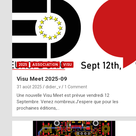
o
m
m
a
y
b
2025
ASSOCIATION
VISU
e
Visu Meet 2025-09
b
31 août 2025
didier_v
1 Comment
y
Une nouvelle Visu Meet est prévue vendredi 12
Septembre. Venez nombreux.J’espere que pour les
a
prochaines éditions,…
g
e