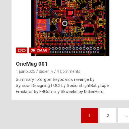
n
u
i
n
e
2025
ORICMAG
R
OricMag 001
o
1 juin 2025
didier_v
4 Comments
l
Summary : Zorgon: keyboards revenge by
e
SymoonDesigning LOCI by SodiumLightBabyTape
Emulator by F4GohTiny Skweeks by DidierHero…
x
r
Pagination
e
1
2
…
des
p