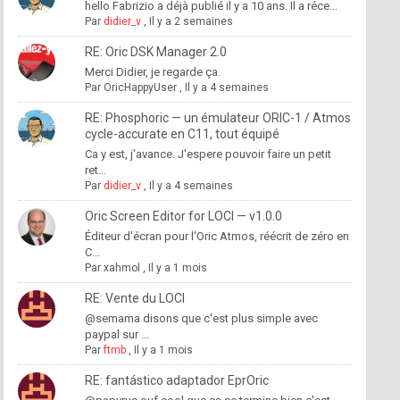
hello Fabrizio a déjà publié il y a 10 ans. Il a réce...
Par
didier_v
,
Il y a 2 semaines
RE: Oric DSK Manager 2.0
Merci Didier, je regarde ça.
Par
OricHappyUser
,
Il y a 4 semaines
RE: Phosphoric — un émulateur ORIC-1 / Atmos
cycle-accurate en C11, tout équipé
Ca y est, j'avance. J'espere pouvoir faire un petit
ret...
Par
didier_v
,
Il y a 4 semaines
Oric Screen Editor for LOCI — v1.0.0
Éditeur d'écran pour l'Oric Atmos, réécrit de zéro en
C...
Par
xahmol
,
Il y a 1 mois
RE: Vente du LOCI
@semama disons que c'est plus simple avec
paypal sur ...
Par
ftmb
,
Il y a 1 mois
RE: fantástico adaptador EprOric