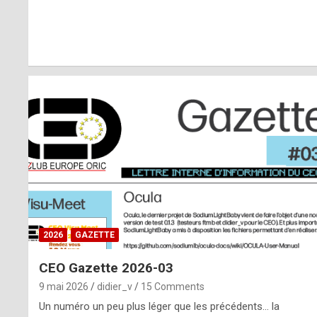
r
l
y
d
i
ff
i
c
u
2026
GAZETTE
l
CEO Gazette 2026-03
t
9 mai 2026
didier_v
15 Comments
t
Un numéro un peu plus léger que les précédents… la