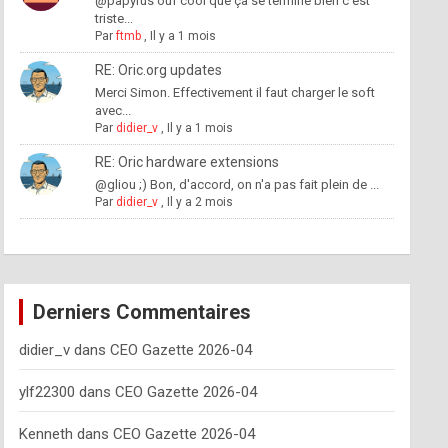
@papyrus ouf cool que ça se termine bien c'est
triste...
Par
ftmb
,
Il y a 1 mois
RE: Oric.org updates
Merci Simon. Effectivement il faut charger le soft
avec...
Par
didier_v
,
Il y a 1 mois
RE: Oric hardware extensions
@gliou ;) Bon, d'accord, on n'a pas fait plein de ...
Par
didier_v
,
Il y a 2 mois
Derniers Commentaires
didier_v
dans
CEO Gazette 2026-04
ylf22300
dans
CEO Gazette 2026-04
Kenneth
dans
CEO Gazette 2026-04