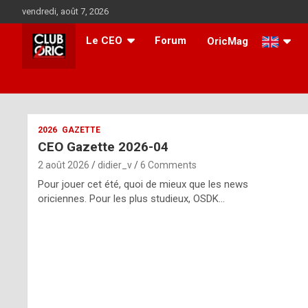
Skip
vendredi, août 7, 2026
to
content
Le CEO
Forum
OricMag
i
2026
GAZETTE
CEO Gazette 2026-04
t
2 août 2026
didier_v
6 Comments
r
Pour jouer cet été, quoi de mieux que les news
e
oriciennes. Pour les plus studieux, OSDK…
g
u
l
a