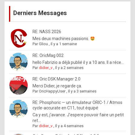
publications
9
Derniers Messages
5
%
m
RE: NASS 2026
Mes deux machines passions.
a
Par
Gliou
,
Il y a 1 semaine
d
RE: OricMag 002
e
hello Fabrizio a déjà publié il y a 10 ans. Il a réce...
b
Par
didier_v
,
Il y a 2 semaines
y
RE: Oric DSK Manager 2.0
R
Merci Didier, je regarde ça.
Par
OricHappyUser
,
Il y a 3 semaines
o
l
RE: Phosphoric — un émulateur ORIC-1 / Atmos
cycle-accurate en C11, tout équipé
e
Ca y est, j'avance. J'espere pouvoir faire un petit
x
ret...
Par
didier_v
,
Il y a 4 semaines
.