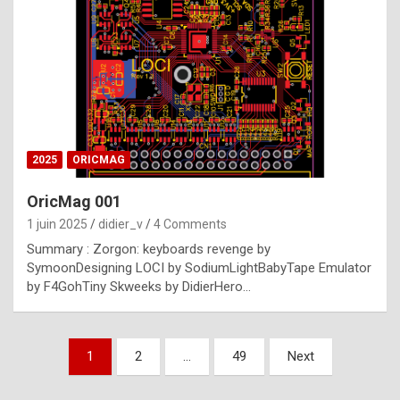
e
s
t
p
h
o
n
2025
ORICMAG
y
OricMag 001
R
1 juin 2025
didier_v
4 Comments
o
Summary : Zorgon: keyboards revenge by
l
SymoonDesigning LOCI by SodiumLightBabyTape Emulator
e
by F4GohTiny Skweeks by DidierHero…
x
a
Pagination
1
2
…
49
Next
r
des
e