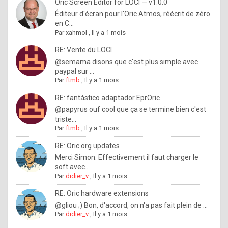
I
Oric Screen Editor for LOCI — v1.0.0
Éditeur d'écran pour l'Oric Atmos, réécrit de zéro
f
en C...
y
Par
xahmol
,
Il y a 1 mois
o
RE: Vente du LOCI
u
@semama disons que c'est plus simple avec
paypal sur ...
w
Par
ftmb
,
Il y a 1 mois
a
RE: fantástico adaptador EprOric
n
@papyrus ouf cool que ça se termine bien c'est
triste...
t
Par
ftmb
,
Il y a 1 mois
t
RE: Oric.org updates
o
Merci Simon. Effectivement il faut charger le
k
soft avec...
Par
didier_v
,
Il y a 1 mois
n
o
RE: Oric hardware extensions
@gliou ;) Bon, d'accord, on n'a pas fait plein de ...
w
Par
didier_v
,
Il y a 1 mois
h