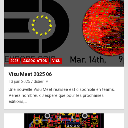
t
h
e
f
a
c
t
2025
ASSOCIATION
VISU
t
h
Visu Meet 2025 06
a
13 juin 2025
didier_v
t
Une nouvelle Visu Meet réalisée est disponible en teams.
t
Venez nombreux.J’espere que pour les prochaines
éditions,…
h
e
b