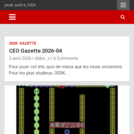
Skip
jeudi, août 6, 2026
to
content
i
2026
GAZETTE
t
CEO Gazette 2026-04
r
2 août 2026
didier_v
6 Comments
e
Pour jouer cet été, quoi de mieux que les news oriciennes.
g
Pour les plus studieux, OSDK…
u
l
a
r
l
y
d