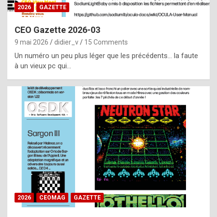
s
2026
GAZETTE
i
CEO Gazette 2026-03
d
9 mai 2026
didier_v
15 Comments
e
Un numéro un peu plus léger que les précédents… la faute
f
à un vieux pc qui…
r
o
m
m
a
y
b
e
b
2026
CEOMAG
GAZETTE
y
a