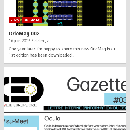
i
ff
2026
ORICMAG
i
c
OricMag 002
u
16 juin 2026
didier_v
l
One year later, i’m happy to share this new OricMag issu.
1st edition has been downloaded…
t
t
o
s
p
o
t
,
a