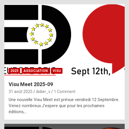
i
a
l
i
s
t
,
i
n
2025
ASSOCIATION
VISU
l
i
Visu Meet 2025-09
g
31 août 2025
didier_v
1 Comment
h
Une nouvelle Visu Meet est prévue vendredi 12 Septembre.
Venez nombreux.J’espere que pour les prochaines
t
éditions,…
o
f