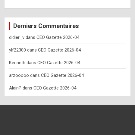
o
w
o
Derniers Commentaires
f
didier_v
dans
CEO Gazette 2026-04
t
e
ylf22300
dans
CEO Gazette 2026-04
n
Kenneth
dans
CEO Gazette 2026-04
y
arzooooo
dans
CEO Gazette 2026-04
o
u
AlainP
dans
CEO Gazette 2026-04
s
h
o
u
l