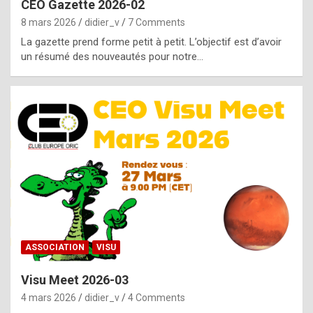
CEO Gazette 2026-02
g
8 mars 2026
didier_v
7 Comments
e
La gazette prend forme petit à petit. L’objectif est d’avoir
n
un résumé des nouveautés pour notre…
u
i
n
e
R
o
l
e
x
ASSOCIATION
VISU
r
Visu Meet 2026-03
e
4 mars 2026
didier_v
4 Comments
p