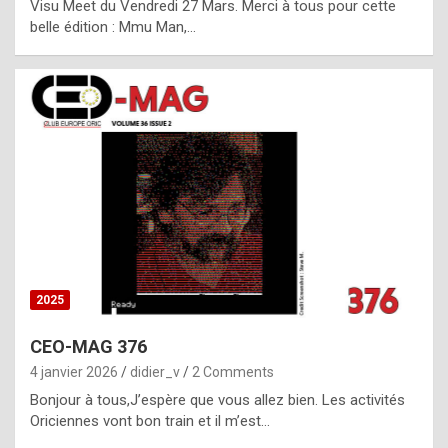
Visu Meet du Vendredi 27 Mars. Merci à tous pour cette
l
belle édition : Mmu Man,…
i
c
a
h
i
s
t
o
r
y
2025
s
CEO-MAG 376
p
4 janvier 2026
didier_v
2 Comments
e
Bonjour à tous,J’espère que vous allez bien. Les activités
c
Oriciennes vont bon train et il m’est…