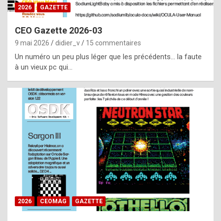
s
2026
GAZETTE
i
CEO Gazette 2026-03
d
9 mai 2026
didier_v
15 commentaires
e
Un numéro un peu plus léger que les précédents… la faute
f
à un vieux pc qui…
r
o
m
m
a
y
b
e
b
2026
CEOMAG
GAZETTE
y
a