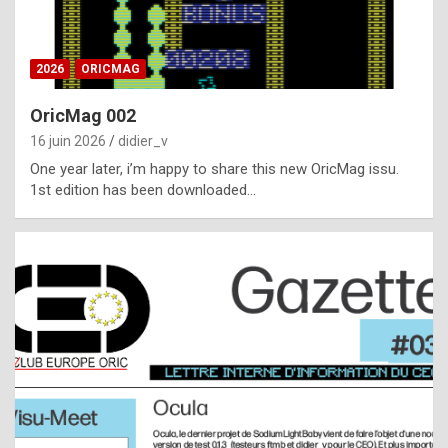
i
ff
2026
ORICMAG
i
c
OricMag 002
u
16 juin 2026
didier_v
l
One year later, i’m happy to share this new OricMag issu.
1st edition has been downloaded…
t
t
o
s
p
o
t
,
a