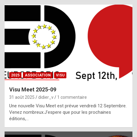
i
a
l
i
s
t
,
i
n
2025
ASSOCIATION
VISU
l
i
Visu Meet 2025-09
g
31 août 2025
didier_v
1 commentaire
h
Une nouvelle Visu Meet est prévue vendredi 12 Septembre.
Venez nombreux.J’espere que pour les prochaines
t
éditions,…
o
f