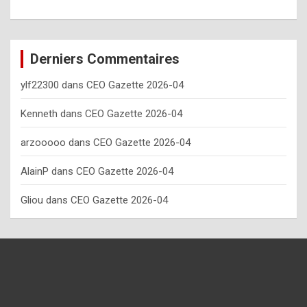
o
w
o
Derniers Commentaires
f
ylf22300
dans
CEO Gazette 2026-04
t
e
Kenneth
dans
CEO Gazette 2026-04
n
arzooooo
dans
CEO Gazette 2026-04
y
AlainP
dans
CEO Gazette 2026-04
o
u
Gliou
dans
CEO Gazette 2026-04
s
h
o
u
l