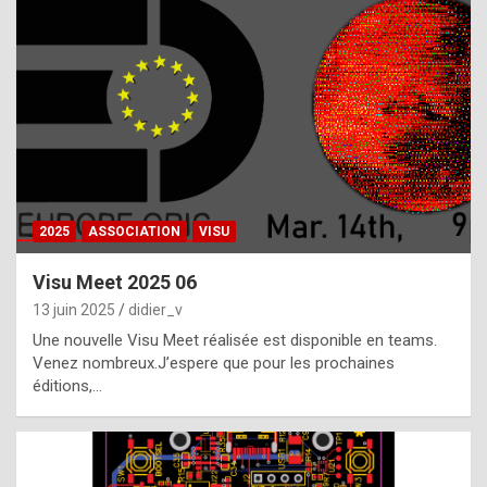
t
h
e
f
a
c
t
2025
ASSOCIATION
VISU
t
h
Visu Meet 2025 06
a
13 juin 2025
didier_v
t
Une nouvelle Visu Meet réalisée est disponible en teams.
t
Venez nombreux.J’espere que pour les prochaines
éditions,…
h
e
b