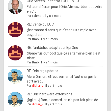
I
Oric Screen Editor for LOCI — v1.0.0
Éditeur d'écran pour l'Oric Atmos, réécrit de zéro
f
en C...
y
Par
xahmol
,
Il y a 1 mois
o
RE: Vente du LOCI
u
@semama disons que c'est plus simple avec
paypal sur ...
w
Par
ftmb
,
Il y a 1 mois
a
RE: fantástico adaptador EprOric
n
@papyrus ouf cool que ça se termine bien c'est
triste...
t
Par
ftmb
,
Il y a 1 mois
t
RE: Oric.org updates
o
Merci Simon. Effectivement il faut charger le
k
soft avec...
Par
didier_v
,
Il y a 1 mois
n
o
RE: Oric hardware extensions
@gliou ;) Bon, d'accord, on n'a pas fait plein de ...
w
Par
didier_v
,
Il y a 1 mois
h