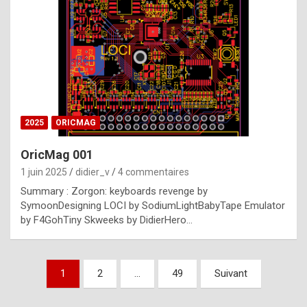
e
s
t
p
h
o
n
2025
ORICMAG
y
OricMag 001
R
1 juin 2025
didier_v
4 commentaires
o
Summary : Zorgon: keyboards revenge by
l
SymoonDesigning LOCI by SodiumLightBabyTape Emulator
e
by F4GohTiny Skweeks by DidierHero…
x
a
Pagination
1
2
…
49
Suivant
r
des
e