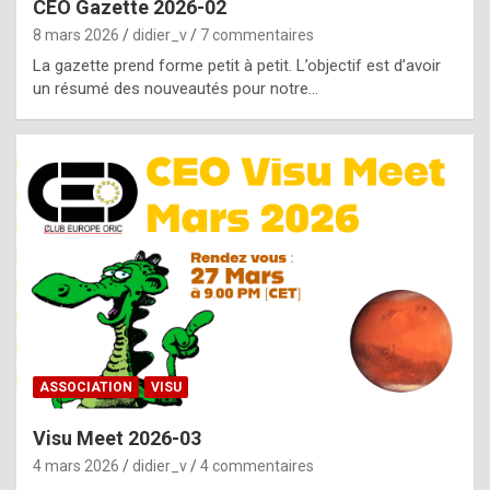
CEO Gazette 2026-02
g
8 mars 2026
didier_v
7 commentaires
e
La gazette prend forme petit à petit. L’objectif est d’avoir
n
un résumé des nouveautés pour notre…
u
i
n
e
R
o
l
e
x
ASSOCIATION
VISU
r
Visu Meet 2026-03
e
4 mars 2026
didier_v
4 commentaires
p