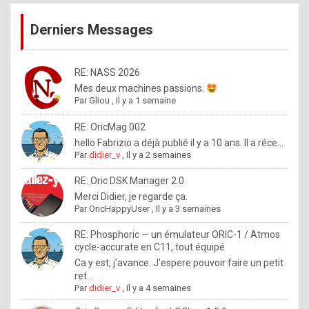
publications
9
Derniers Messages
5
%
m
RE: NASS 2026
Mes deux machines passions.
a
Par
Gliou
,
Il y a 1 semaine
d
RE: OricMag 002
e
hello Fabrizio a déjà publié il y a 10 ans. Il a réce...
b
Par
didier_v
,
Il y a 2 semaines
y
RE: Oric DSK Manager 2.0
R
Merci Didier, je regarde ça.
Par
OricHappyUser
,
Il y a 3 semaines
o
l
RE: Phosphoric — un émulateur ORIC-1 / Atmos
cycle-accurate en C11, tout équipé
e
Ca y est, j'avance. J'espere pouvoir faire un petit
x
ret...
Par
didier_v
,
Il y a 4 semaines
.