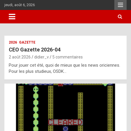
Aller
jeudi, août 6, 2026
au
contenu
i
2026
GAZETTE
t
CEO Gazette 2026-04
r
2 août 2026
didier_v
5 commentaires
e
Pour jouer cet été, quoi de mieux que les news oriciennes.
g
Pour les plus studieux, OSDK…
u
l
a
r
l
y
d