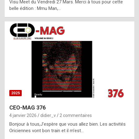
Visu Meet du Vendredi 27 Mars. Merci à tous pour cette
l
belle édition : Mmu Man,…
i
c
a
h
i
s
t
o
r
y
2025
s
CEO-MAG 376
p
4 janvier 2026
didier_v
2 commentaires
e
Bonjour à tous,J’espère que vous allez bien. Les activités
c
Oriciennes vont bon train et il m’est…