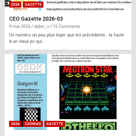
s
2026
GAZETTE
i
CEO Gazette 2026-03
d
9 mai 2026
didier_v
15 Comments
e
Un numéro un peu plus léger que les précédents… la faute
f
à un vieux pc qui…
r
o
m
m
a
y
b
e
b
2026
CEOMAG
GAZETTE
y
a