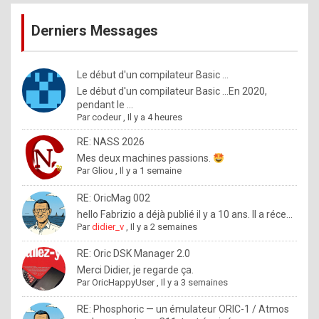
publications
9
Derniers Messages
5
%
m
Le début d'un compilateur Basic ...
Le début d'un compilateur Basic ...En 2020,
a
pendant le ...
d
Par
codeur
,
Il y a 4 heures
e
RE: NASS 2026
b
Mes deux machines passions.
Par
Gliou
,
Il y a 1 semaine
y
R
RE: OricMag 002
hello Fabrizio a déjà publié il y a 10 ans. Il a réce...
o
Par
didier_v
,
Il y a 2 semaines
l
RE: Oric DSK Manager 2.0
e
Merci Didier, je regarde ça.
x
Par
OricHappyUser
,
Il y a 3 semaines
.
RE: Phosphoric — un émulateur ORIC-1 / Atmos