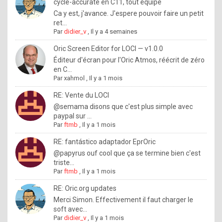
I
cycle-accurate en C11, tout équipé
Ca y est, j'avance. J'espere pouvoir faire un petit
f
ret...
y
Par
didier_v
,
Il y a 4 semaines
o
Oric Screen Editor for LOCI — v1.0.0
u
Éditeur d'écran pour l'Oric Atmos, réécrit de zéro
en C...
w
Par
xahmol
,
Il y a 1 mois
a
RE: Vente du LOCI
n
@semama disons que c'est plus simple avec
paypal sur ...
t
Par
ftmb
,
Il y a 1 mois
t
RE: fantástico adaptador EprOric
o
@papyrus ouf cool que ça se termine bien c'est
k
triste...
Par
ftmb
,
Il y a 1 mois
n
o
RE: Oric.org updates
Merci Simon. Effectivement il faut charger le
w
soft avec...
h
Par
didier_v
,
Il y a 1 mois