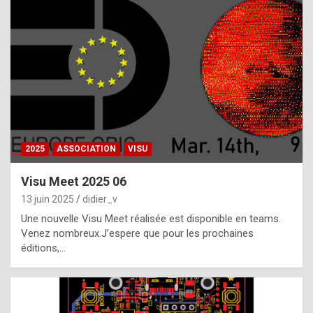
t
h
e
f
a
c
t
2025
ASSOCIATION
VISU
t
h
Visu Meet 2025 06
a
13 juin 2025
didier_v
t
Une nouvelle Visu Meet réalisée est disponible en teams.
t
Venez nombreux.J’espere que pour les prochaines
éditions,…
h
e
b