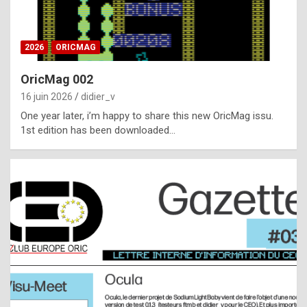
i
ff
2026
ORICMAG
i
c
OricMag 002
u
16 juin 2026
didier_v
l
One year later, i’m happy to share this new OricMag issu.
1st edition has been downloaded…
t
t
o
s
p
o
t
,
a