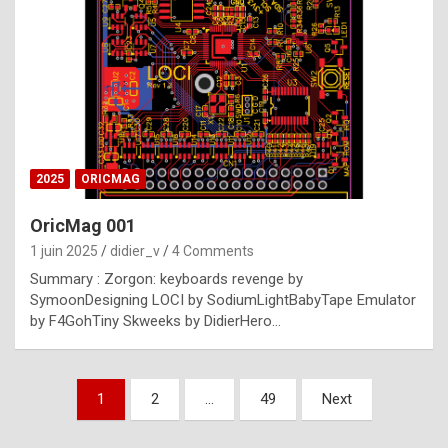
e
s
t
p
h
o
n
2025
ORICMAG
y
OricMag 001
R
1 juin 2025
didier_v
4 Comments
o
Summary : Zorgon: keyboards revenge by
l
SymoonDesigning LOCI by SodiumLightBabyTape Emulator
e
by F4GohTiny Skweeks by DidierHero…
x
a
Pagination
1
2
…
49
Next
r
des
e