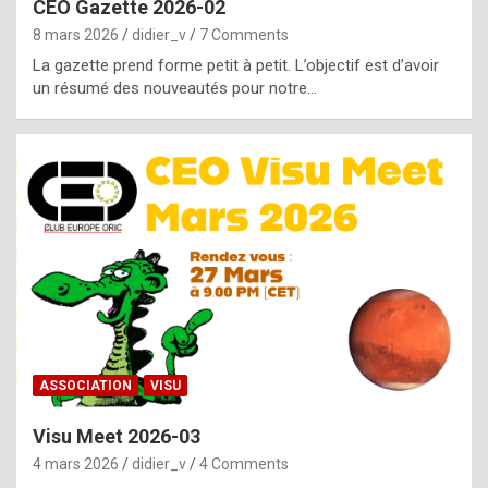
CEO Gazette 2026-02
g
8 mars 2026
didier_v
7 Comments
e
La gazette prend forme petit à petit. L’objectif est d’avoir
n
un résumé des nouveautés pour notre…
u
i
n
e
R
o
l
e
x
ASSOCIATION
VISU
r
Visu Meet 2026-03
e
4 mars 2026
didier_v
4 Comments
p