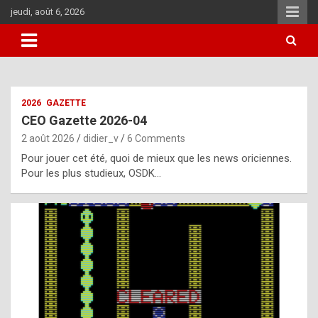
Skip
jeudi, août 6, 2026
to
content
i
2026
GAZETTE
t
CEO Gazette 2026-04
r
2 août 2026
didier_v
6 Comments
e
Pour jouer cet été, quoi de mieux que les news oriciennes.
g
Pour les plus studieux, OSDK…
u
l
a
r
l
y
d