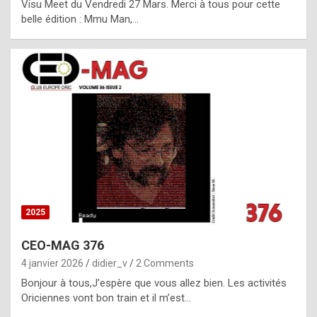
Visu Meet du Vendredi 27 Mars. Merci à tous pour cette
l
belle édition : Mmu Man,…
i
c
a
h
i
s
t
o
r
y
2025
s
CEO-MAG 376
p
4 janvier 2026
didier_v
2 Comments
e
Bonjour à tous,J’espère que vous allez bien. Les activités
c
Oriciennes vont bon train et il m’est…