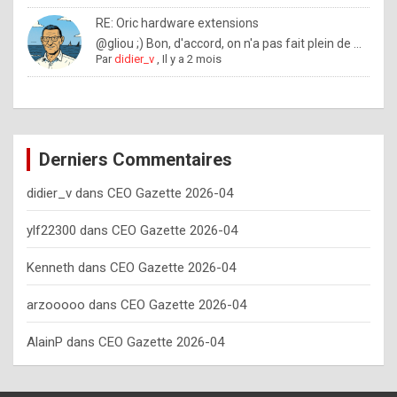
o
RE: Oric hardware extensions
w
@gliou ;) Bon, d'accord, on n'a pas fait plein de ...
Par
didier_v
,
Il y a 2 mois
o
f
t
e
Derniers Commentaires
n
didier_v
dans
CEO Gazette 2026-04
y
o
ylf22300
dans
CEO Gazette 2026-04
u
Kenneth
dans
CEO Gazette 2026-04
s
h
arzooooo
dans
CEO Gazette 2026-04
o
AlainP
dans
CEO Gazette 2026-04
u
l