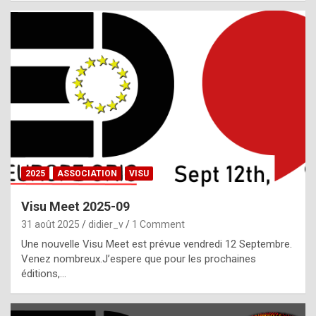
i
a
l
i
s
t
,
i
n
2025
ASSOCIATION
VISU
l
i
Visu Meet 2025-09
g
31 août 2025
didier_v
1 Comment
h
Une nouvelle Visu Meet est prévue vendredi 12 Septembre.
Venez nombreux.J’espere que pour les prochaines
t
éditions,…
o
f