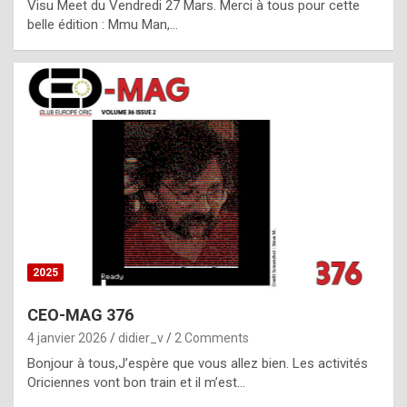
Visu Meet du Vendredi 27 Mars. Merci à tous pour cette
l
belle édition : Mmu Man,…
i
c
a
h
i
s
t
o
r
y
2025
s
CEO-MAG 376
p
4 janvier 2026
didier_v
2 Comments
e
Bonjour à tous,J’espère que vous allez bien. Les activités
c
Oriciennes vont bon train et il m’est…