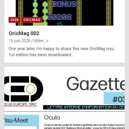
i
ff
2026
ORICMAG
i
c
OricMag 002
u
16 juin 2026
didier_v
l
One year later, i’m happy to share this new OricMag issu.
1st edition has been downloaded…
t
t
o
s
p
o
t
,
a