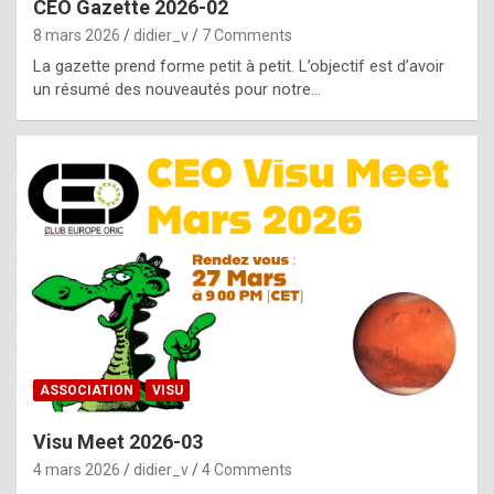
CEO Gazette 2026-02
g
8 mars 2026
didier_v
7 Comments
e
La gazette prend forme petit à petit. L’objectif est d’avoir
n
un résumé des nouveautés pour notre…
u
i
n
e
R
o
l
e
x
ASSOCIATION
VISU
r
Visu Meet 2026-03
e
4 mars 2026
didier_v
4 Comments
p