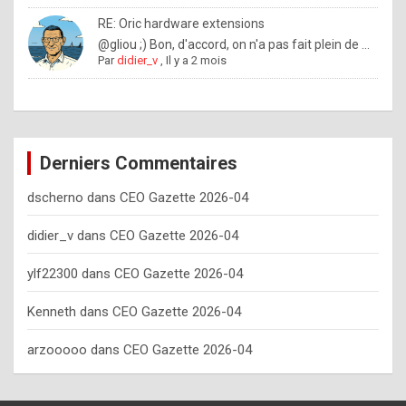
o
RE: Oric hardware extensions
w
@gliou ;) Bon, d'accord, on n'a pas fait plein de ...
Par
didier_v
,
Il y a 2 mois
o
f
t
e
Derniers Commentaires
n
dscherno
dans
CEO Gazette 2026-04
y
o
didier_v
dans
CEO Gazette 2026-04
u
ylf22300
dans
CEO Gazette 2026-04
s
h
Kenneth
dans
CEO Gazette 2026-04
o
arzooooo
dans
CEO Gazette 2026-04
u
l