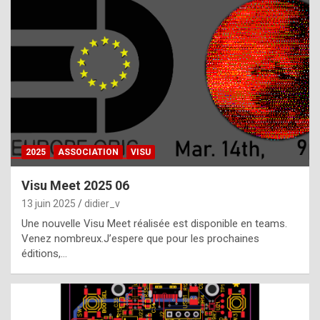
t
h
e
f
a
c
t
2025
ASSOCIATION
VISU
t
h
Visu Meet 2025 06
a
13 juin 2025
didier_v
t
Une nouvelle Visu Meet réalisée est disponible en teams.
t
Venez nombreux.J’espere que pour les prochaines
éditions,…
h
e
b