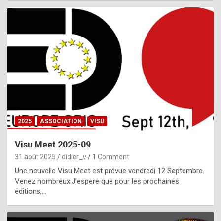
i
a
l
i
s
t
,
i
n
2025
ASSOCIATION
VISU
l
i
Visu Meet 2025-09
g
31 août 2025
didier_v
1 Comment
h
Une nouvelle Visu Meet est prévue vendredi 12 Septembre.
Venez nombreux.J’espere que pour les prochaines
t
éditions,…
o
f