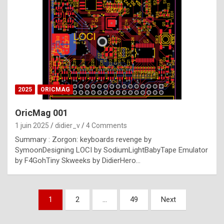
e
s
t
p
h
o
n
2025
ORICMAG
y
OricMag 001
R
1 juin 2025
didier_v
4 Comments
o
Summary : Zorgon: keyboards revenge by
l
SymoonDesigning LOCI by SodiumLightBabyTape Emulator
e
by F4GohTiny Skweeks by DidierHero…
x
a
Pagination
1
2
…
49
Next
r
des
e