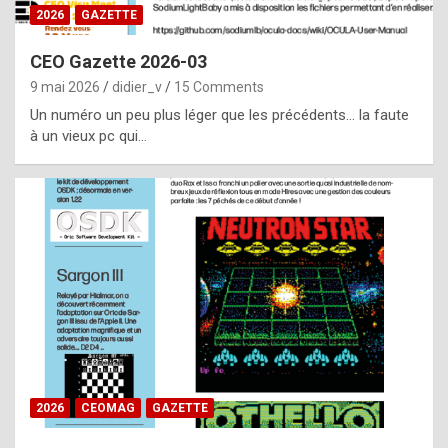
s
2026
GAZETTE
i
CEO Gazette 2026-03
d
9 mai 2026
didier_v
15 Comments
e
Un numéro un peu plus léger que les précédents… la faute
f
à un vieux pc qui…
r
o
m
m
a
y
b
e
b
2026
CEOMAG
GAZETTE
y
a