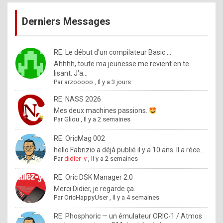
publications
9
Derniers Messages
5
%
m
RE: Le début d'un compilateur Basic ...
Ahhhh, toute ma jeunesse me revient en te
a
lisant. J'a...
d
Par
arzooooo
,
Il y a 3 jours
e
RE: NASS 2026
b
Mes deux machines passions.
Par
Gliou
,
Il y a 2 semaines
y
R
RE: OricMag 002
hello Fabrizio a déjà publié il y a 10 ans. Il a réce...
o
Par
didier_v
,
Il y a 2 semaines
l
RE: Oric DSK Manager 2.0
e
Merci Didier, je regarde ça.
x
Par
OricHappyUser
,
Il y a 4 semaines
.
RE: Phosphoric — un émulateur ORIC-1 / Atmos