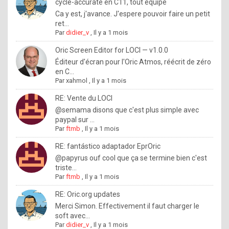
I
cycle-accurate en C11, tout équipé
Ca y est, j'avance. J'espere pouvoir faire un petit
f
ret...
y
Par
didier_v
,
Il y a 1 mois
o
Oric Screen Editor for LOCI — v1.0.0
u
Éditeur d'écran pour l'Oric Atmos, réécrit de zéro
en C...
w
Par
xahmol
,
Il y a 1 mois
a
RE: Vente du LOCI
n
@semama disons que c'est plus simple avec
paypal sur ...
t
Par
ftmb
,
Il y a 1 mois
t
RE: fantástico adaptador EprOric
o
@papyrus ouf cool que ça se termine bien c'est
k
triste...
Par
ftmb
,
Il y a 1 mois
n
o
RE: Oric.org updates
Merci Simon. Effectivement il faut charger le
w
soft avec...
h
Par
didier_v
,
Il y a 1 mois