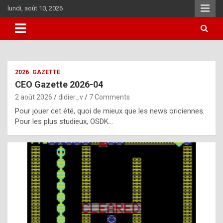
Skip
lundi, août 10, 2026
to
content
i
2026
GAZETTE
t
CEO Gazette 2026-04
r
2 août 2026
didier_v
7 Comments
e
Pour jouer cet été, quoi de mieux que les news oriciennes.
g
Pour les plus studieux, OSDK…
u
l
a
r
l
y
d