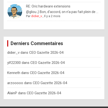
o
RE: Oric hardware extensions
w
@gliou ;) Bon, d'accord, on n'a pas fait plein de ...
Par
didier_v
,
Il y a 2 mois
o
f
t
e
Derniers Commentaires
n
didier_v
dans
CEO Gazette 2026-04
y
o
ylf22300
dans
CEO Gazette 2026-04
u
Kenneth
dans
CEO Gazette 2026-04
s
h
arzooooo
dans
CEO Gazette 2026-04
o
AlainP
dans
CEO Gazette 2026-04
u
l