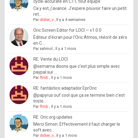
I
cycle-accurate en C11, tout équipé
Ca y est, j'avance. J'espere pouvoir faire un petit
f
ret...
y
Par
didier_v
,
Il y a 4 semaines
o
Oric Screen Editor for LOCI — v1.0.0
u
Éditeur d'écran pour l'Oric Atmos, réécrit de zéro
en C...
w
Par
xahmol
,
Il y a 1 mois
a
RE: Vente du LOCI
n
@semama disons que c'est plus simple avec
paypal sur ...
t
Par
ftmb
,
Il y a 1 mois
t
RE: fantástico adaptador EprOric
o
@papyrus ouf cool que ça se termine bien c'est
k
triste...
Par
ftmb
,
Il y a 1 mois
n
o
RE: Oric.org updates
Merci Simon. Effectivement il faut charger le
w
soft avec...
h
Par
didier_v
,
Il y a 1 mois