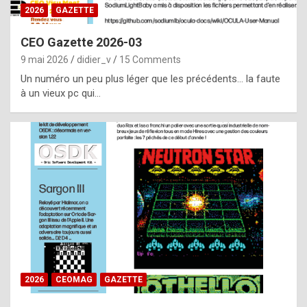
s
2026
GAZETTE
i
CEO Gazette 2026-03
d
9 mai 2026
didier_v
15 Comments
e
Un numéro un peu plus léger que les précédents… la faute
f
à un vieux pc qui…
r
o
m
m
a
y
b
e
b
2026
CEOMAG
GAZETTE
y
a