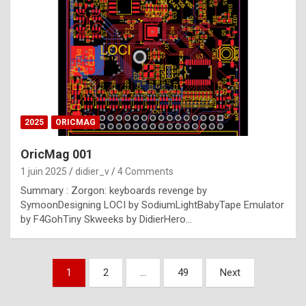
e
s
t
p
h
o
n
2025
ORICMAG
y
OricMag 001
R
1 juin 2025
didier_v
4 Comments
o
Summary : Zorgon: keyboards revenge by
l
SymoonDesigning LOCI by SodiumLightBabyTape Emulator
e
by F4GohTiny Skweeks by DidierHero…
x
a
Pagination
1
2
…
49
Next
r
des
e