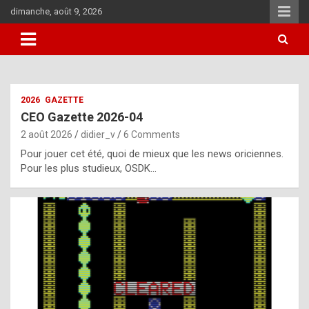
Skip
dimanche, août 9, 2026
to
content
i
2026
GAZETTE
t
CEO Gazette 2026-04
r
2 août 2026
didier_v
6 Comments
e
Pour jouer cet été, quoi de mieux que les news oriciennes.
g
Pour les plus studieux, OSDK…
u
l
a
r
l
y
d