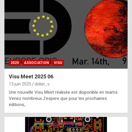
t
h
e
f
a
c
t
2025
ASSOCIATION
VISU
t
h
Visu Meet 2025 06
a
13 juin 2025
didier_v
t
Une nouvelle Visu Meet réalisée est disponible en teams.
t
Venez nombreux.J’espere que pour les prochaines
éditions,…
h
e
b