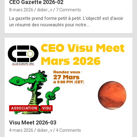
CEO Gazette 2026-02
g
8 mars 2026
didier_v
7 Comments
e
La gazette prend forme petit à petit. L’objectif est d’avoir
n
un résumé des nouveautés pour notre…
u
i
n
e
R
o
l
e
x
ASSOCIATION
VISU
r
Visu Meet 2026-03
e
4 mars 2026
didier_v
4 Comments
p