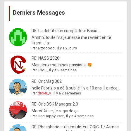
publications
9
Derniers Messages
5
%
m
RE: Le début d'un compilateur Basic ...
Ahhhh, toute ma jeunesse me revient en te
a
lisant. J'a...
d
Par
arzooooo
,
Il y a 2 jours
e
RE: NASS 2026
b
Mes deux machines passions.
Par
Gliou
,
Il y a 2 semaines
y
R
RE: OricMag 002
hello Fabrizio a déjà publié il y a 10 ans. Il a réce...
o
Par
didier_v
,
Il y a 2 semaines
l
RE: Oric DSK Manager 2.0
e
Merci Didier, je regarde ça.
x
Par
OricHappyUser
,
Il y a 4 semaines
.
RE: Phosphoric — un émulateur ORIC-1 / Atmos