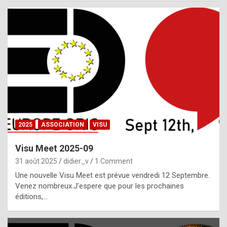
i
a
l
i
s
t
,
i
n
2025
ASSOCIATION
VISU
l
i
Visu Meet 2025-09
g
31 août 2025
didier_v
1 Comment
h
Une nouvelle Visu Meet est prévue vendredi 12 Septembre.
Venez nombreux.J’espere que pour les prochaines
t
éditions,…
o
f