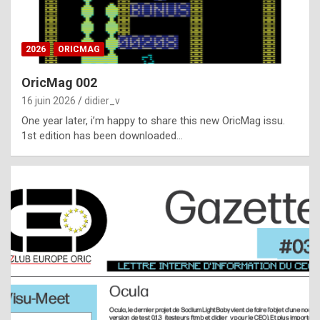
i
ff
2026
ORICMAG
i
c
OricMag 002
u
16 juin 2026
didier_v
l
One year later, i’m happy to share this new OricMag issu.
1st edition has been downloaded…
t
t
o
s
p
o
t
,
a