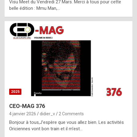
Visu Meet du Vendredi 27 Mars. Merci à tous pour cette
l
belle édition : Mmu Man,…
i
c
a
h
i
s
t
o
r
y
2025
s
CEO-MAG 376
p
4 janvier 2026
didier_v
2 Comments
e
Bonjour à tous,J’espère que vous allez bien. Les activités
c
Oriciennes vont bon train et il m’est…