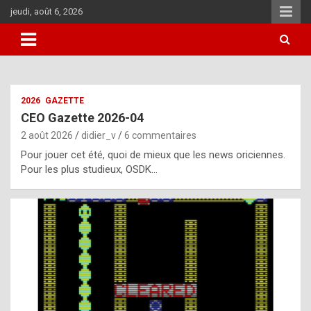
Aller
jeudi, août 6, 2026
au
contenu
i
2026
GAZETTE
t
CEO Gazette 2026-04
r
2 août 2026
didier_v
6 commentaires
e
Pour jouer cet été, quoi de mieux que les news oriciennes.
g
Pour les plus studieux, OSDK…
u
l
a
r
l
y
d