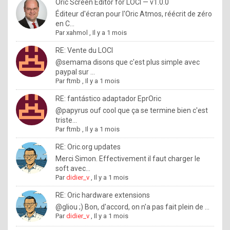
I
Oric Screen Editor for LOCI — v1.0.0
Éditeur d'écran pour l'Oric Atmos, réécrit de zéro
f
en C...
y
Par
xahmol
,
Il y a 1 mois
o
RE: Vente du LOCI
u
@semama disons que c'est plus simple avec
paypal sur ...
w
Par
ftmb
,
Il y a 1 mois
a
RE: fantástico adaptador EprOric
n
@papyrus ouf cool que ça se termine bien c'est
triste...
t
Par
ftmb
,
Il y a 1 mois
t
RE: Oric.org updates
o
Merci Simon. Effectivement il faut charger le
k
soft avec...
Par
didier_v
,
Il y a 1 mois
n
o
RE: Oric hardware extensions
@gliou ;) Bon, d'accord, on n'a pas fait plein de ...
w
Par
didier_v
,
Il y a 1 mois
h