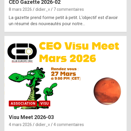
CEO Gazette 2026-02
g
8 mars 2026
didier_v
7 commentaires
e
La gazette prend forme petit à petit. L’objectif est d’avoir
n
un résumé des nouveautés pour notre…
u
i
n
e
R
o
l
e
x
ASSOCIATION
VISU
r
Visu Meet 2026-03
e
4 mars 2026
didier_v
4 commentaires
p