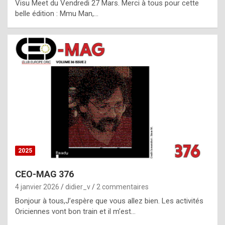
Visu Meet du Vendredi 27 Mars. Merci à tous pour cette
l
belle édition : Mmu Man,…
i
c
a
h
i
s
t
o
r
y
2025
s
CEO-MAG 376
p
4 janvier 2026
didier_v
2 commentaires
e
Bonjour à tous,J’espère que vous allez bien. Les activités
c
Oriciennes vont bon train et il m’est…