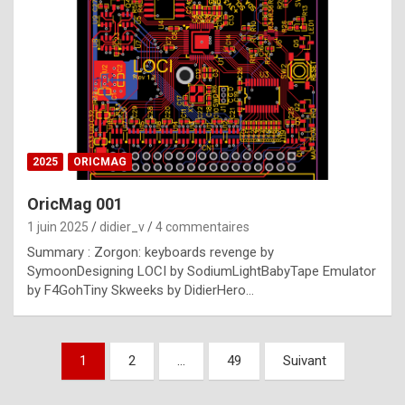
e
s
t
p
h
o
n
2025
ORICMAG
y
OricMag 001
R
1 juin 2025
didier_v
4 commentaires
o
Summary : Zorgon: keyboards revenge by
l
SymoonDesigning LOCI by SodiumLightBabyTape Emulator
e
by F4GohTiny Skweeks by DidierHero…
x
a
Pagination
1
2
…
49
Suivant
r
des
e