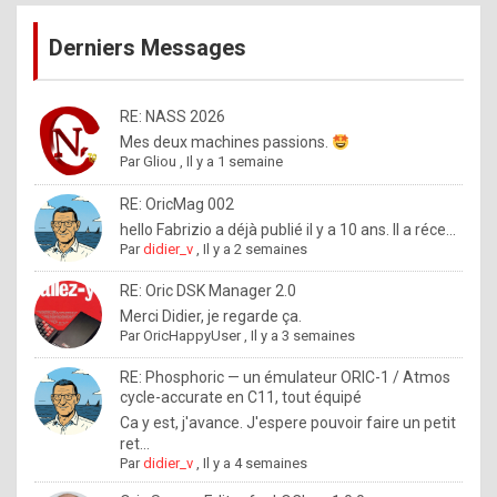
publications
9
Derniers Messages
5
%
m
RE: NASS 2026
Mes deux machines passions.
a
Par
Gliou
,
Il y a 1 semaine
d
RE: OricMag 002
e
hello Fabrizio a déjà publié il y a 10 ans. Il a réce...
b
Par
didier_v
,
Il y a 2 semaines
y
RE: Oric DSK Manager 2.0
R
Merci Didier, je regarde ça.
Par
OricHappyUser
,
Il y a 3 semaines
o
l
RE: Phosphoric — un émulateur ORIC-1 / Atmos
cycle-accurate en C11, tout équipé
e
Ca y est, j'avance. J'espere pouvoir faire un petit
x
ret...
Par
didier_v
,
Il y a 4 semaines
.