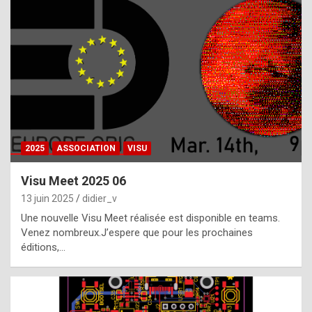
t
h
e
f
a
c
t
2025
ASSOCIATION
VISU
t
h
Visu Meet 2025 06
a
13 juin 2025
didier_v
t
Une nouvelle Visu Meet réalisée est disponible en teams.
t
Venez nombreux.J’espere que pour les prochaines
éditions,…
h
e
b