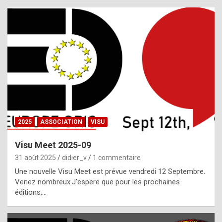
i
a
l
i
s
t
,
i
n
2025
ASSOCIATION
VISU
l
i
Visu Meet 2025-09
g
31 août 2025
didier_v
1 commentaire
h
Une nouvelle Visu Meet est prévue vendredi 12 Septembre.
Venez nombreux.J’espere que pour les prochaines
t
éditions,…
o
f