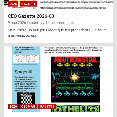
s
2026
GAZETTE
i
CEO Gazette 2026-03
d
9 mai 2026
didier_v
15 commentaires
e
Un numéro un peu plus léger que les précédents… la faute
f
à un vieux pc qui…
r
o
m
m
a
y
b
e
b
2026
CEOMAG
GAZETTE
y
a