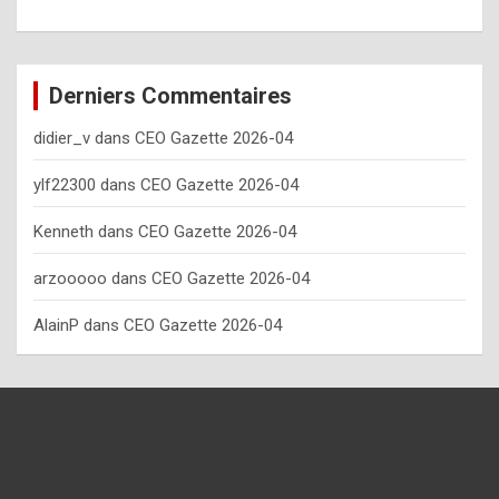
o
w
o
Derniers Commentaires
f
didier_v
dans
CEO Gazette 2026-04
t
e
ylf22300
dans
CEO Gazette 2026-04
n
Kenneth
dans
CEO Gazette 2026-04
y
arzooooo
dans
CEO Gazette 2026-04
o
u
AlainP
dans
CEO Gazette 2026-04
s
h
o
u
l