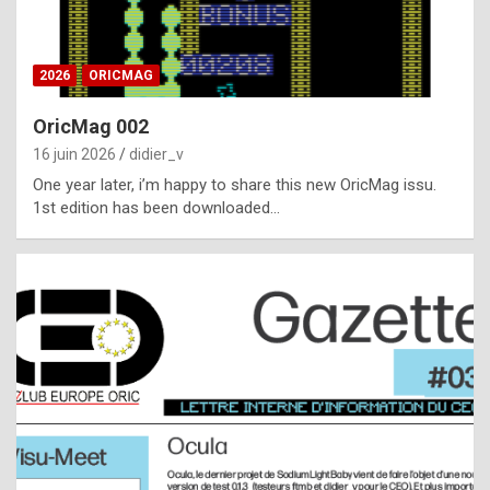
i
ff
2026
ORICMAG
i
c
OricMag 002
u
16 juin 2026
didier_v
l
One year later, i’m happy to share this new OricMag issu.
1st edition has been downloaded…
t
t
o
s
p
o
t
,
a