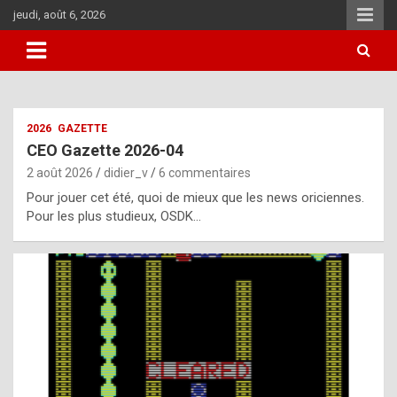
Aller
jeudi, août 6, 2026
au
contenu
i
2026
GAZETTE
t
CEO Gazette 2026-04
r
2 août 2026
didier_v
6 commentaires
e
Pour jouer cet été, quoi de mieux que les news oriciennes.
g
Pour les plus studieux, OSDK…
u
l
a
r
l
y
d