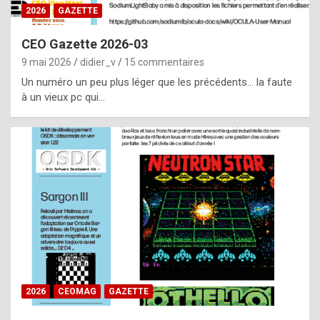
s
2026
GAZETTE
i
CEO Gazette 2026-03
d
9 mai 2026
didier_v
15 commentaires
e
Un numéro un peu plus léger que les précédents… la faute
f
à un vieux pc qui…
r
o
m
m
a
y
b
e
b
2026
CEOMAG
GAZETTE
y
a