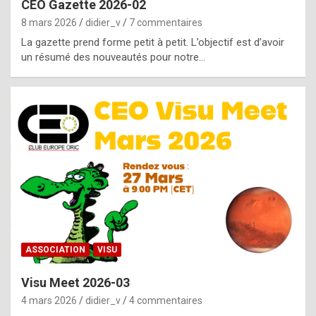
CEO Gazette 2026-02
g
8 mars 2026
didier_v
7 commentaires
e
La gazette prend forme petit à petit. L’objectif est d’avoir
n
un résumé des nouveautés pour notre…
u
i
n
e
R
o
l
e
x
ASSOCIATION
VISU
r
Visu Meet 2026-03
e
4 mars 2026
didier_v
4 commentaires
p