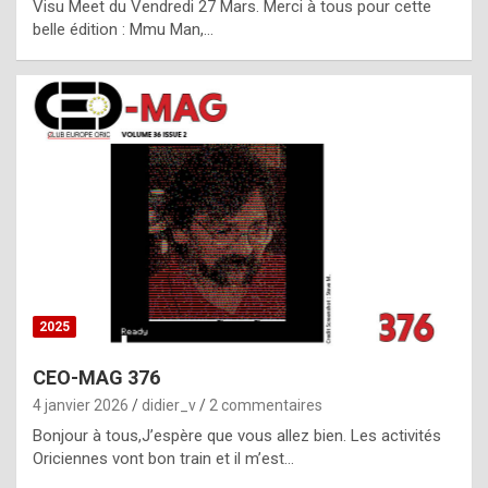
Visu Meet du Vendredi 27 Mars. Merci à tous pour cette
l
belle édition : Mmu Man,…
i
c
a
h
i
s
t
o
r
y
2025
s
CEO-MAG 376
p
4 janvier 2026
didier_v
2 commentaires
e
Bonjour à tous,J’espère que vous allez bien. Les activités
c
Oriciennes vont bon train et il m’est…