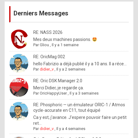
publications
9
Derniers Messages
5
%
m
RE: NASS 2026
Mes deux machines passions.
a
Par
Gliou
,
Il y a 1 semaine
d
RE: OricMag 002
e
hello Fabrizio a déjà publié il y a 10 ans. Il a réce...
b
Par
didier_v
,
Il y a 2 semaines
y
RE: Oric DSK Manager 2.0
R
Merci Didier, je regarde ça.
Par
OricHappyUser
,
Il y a 3 semaines
o
l
RE: Phosphoric — un émulateur ORIC-1 / Atmos
cycle-accurate en C11, tout équipé
e
Ca y est, j'avance. J'espere pouvoir faire un petit
x
ret...
Par
didier_v
,
Il y a 4 semaines
.