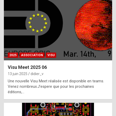
t
h
e
f
a
c
t
2025
ASSOCIATION
VISU
t
h
Visu Meet 2025 06
a
13 juin 2025
didier_v
t
Une nouvelle Visu Meet réalisée est disponible en teams.
t
Venez nombreux.J’espere que pour les prochaines
éditions,…
h
e
b