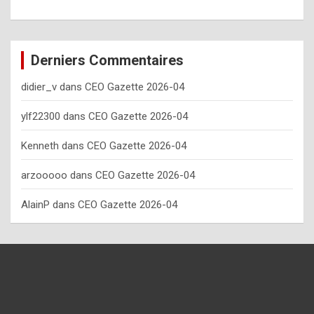
o
w
o
Derniers Commentaires
f
didier_v
dans
CEO Gazette 2026-04
t
e
ylf22300
dans
CEO Gazette 2026-04
n
Kenneth
dans
CEO Gazette 2026-04
y
arzooooo
dans
CEO Gazette 2026-04
o
u
AlainP
dans
CEO Gazette 2026-04
s
h
o
u
l