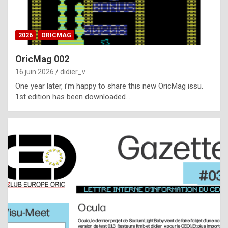
i
ff
2026
ORICMAG
i
c
OricMag 002
u
16 juin 2026
didier_v
l
One year later, i’m happy to share this new OricMag issu.
1st edition has been downloaded…
t
t
o
s
p
o
t
,
a