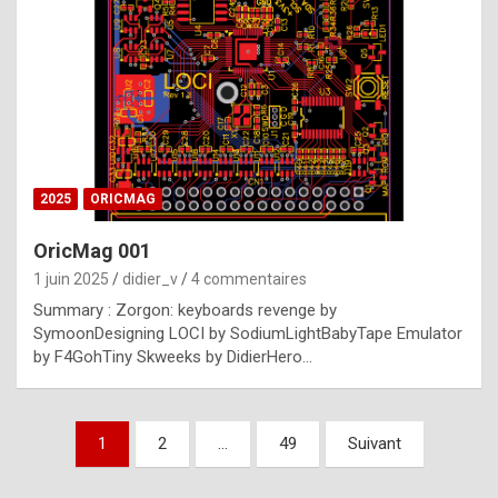
e
s
t
p
h
o
n
2025
ORICMAG
y
OricMag 001
R
1 juin 2025
didier_v
4 commentaires
o
Summary : Zorgon: keyboards revenge by
l
SymoonDesigning LOCI by SodiumLightBabyTape Emulator
e
by F4GohTiny Skweeks by DidierHero…
x
a
Pagination
1
2
…
49
Suivant
r
des
e