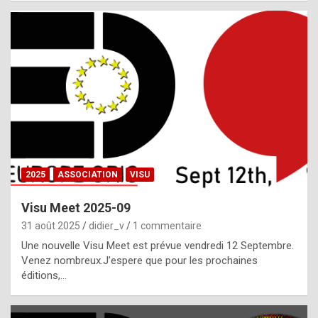
i
a
l
i
s
t
,
i
n
2025
ASSOCIATION
VISU
l
i
Visu Meet 2025-09
g
31 août 2025
didier_v
1 commentaire
h
Une nouvelle Visu Meet est prévue vendredi 12 Septembre.
Venez nombreux.J’espere que pour les prochaines
t
éditions,…
o
f