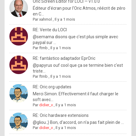
I
Oric Screen Editor for LOCI — v1.0.0
Éditeur d'écran pour l'Oric Atmos, réécrit de zéro
f
en C...
y
Par
xahmol
,
Il y a 1 mois
o
RE: Vente du LOCI
u
@semama disons que c'est plus simple avec
paypal sur ...
w
Par
ftmb
,
Il y a 1 mois
a
RE: fantástico adaptador EprOric
n
@papyrus ouf cool que ça se termine bien c'est
triste...
t
Par
ftmb
,
Il y a 1 mois
t
RE: Oric.org updates
o
Merci Simon. Effectivement il faut charger le
k
soft avec...
Par
didier_v
,
Il y a 1 mois
n
o
RE: Oric hardware extensions
@gliou ;) Bon, d'accord, on n'a pas fait plein de ...
w
Par
didier_v
,
Il y a 1 mois
h