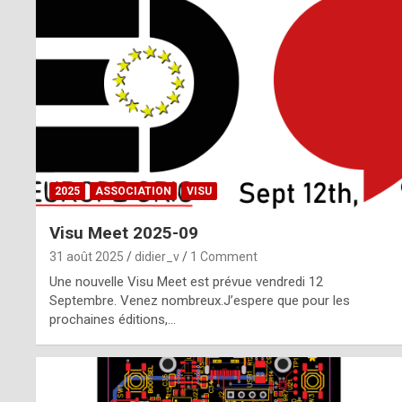
o
m
m
a
y
b
2025
ASSOCIATION
VISU
e
Visu Meet 2025-09
b
31 août 2025
didier_v
1 Comment
y
Une nouvelle Visu Meet est prévue vendredi 12
Septembre. Venez nombreux.J’espere que pour les
a
prochaines éditions,…
g
e