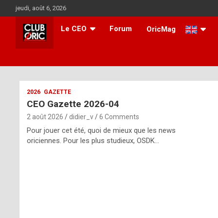
Skip
jeudi, août 6, 2026
to
content
Le CEO
Forum
OricMag
i
2026
GAZETTE
CEO Gazette 2026-04
t
2 août 2026
didier_v
6 Comments
r
Pour jouer cet été, quoi de mieux que les news
e
oriciennes. Pour les plus studieux, OSDK…
g
u
l
a