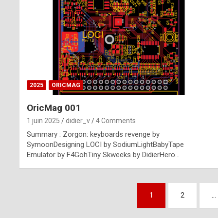
n
u
i
n
e
2025
ORICMAG
R
OricMag 001
o
1 juin 2025
didier_v
4 Comments
l
Summary : Zorgon: keyboards revenge by
e
SymoonDesigning LOCI by SodiumLightBabyTape
Emulator by F4GohTiny Skweeks by DidierHero…
x
r
Pagination
e
1
2
…
des
p