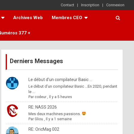
Contact
Inscription
Connexion
Archives Web
Membres CEO
Numéros 377 +
Derniers Messages
Le début d'un compilateur Basic ...
Le début d'un compilateur Basic ...En 2020, pendant
le ...
Par
codeur
,
Il y a 5 heures
RE: NASS 2026
Mes deux machines passions.
Par
Gliou
,
Il y a 1 semaine
RE: OricMag 002