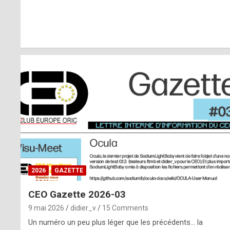
r
l
y
d
i
ff
i
c
u
2026
GAZETTE
l
CEO Gazette 2026-03
t
9 mai 2026
didier_v
15 Comments
t
Un numéro un peu plus léger que les précédents… la