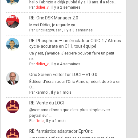
hello Fabrizio a déjà publié il y a 10 ans. Il a réce...
Par
didier_v
,
Il y a 2 semaines
RE: Oric DSK Manager 2.0
Merci Didier, je regarde ça.
Par
OricHappyUser
,
Il y a 3 semaines
RE: Phosphoric — un émulateur ORIC-1 / Atmos
cycle-accurate en C11, tout équipé
Ca y est, j'avance. J'espere pouvoir faire un petit
ret...
Par
didier_v
,
Il y a 4 semaines
Oric Screen Editor for LOCI — v1.0.0
Éditeur d'écran pour l'Oric Atmos, réécrit de zéro en
C...
Par
xahmol
,
Il y a 1 mois
RE: Vente du LOCI
@semama disons que c'est plus simple avec
paypal sur ...
Par
ftmb
,
Il y a 1 mois
RE: fantástico adaptador EprOric