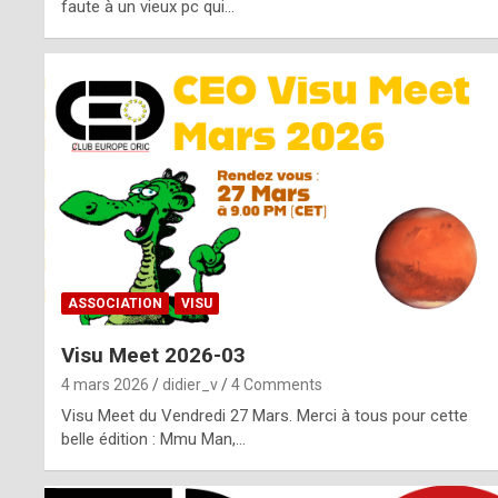
o
faute à un vieux pc qui…
s
p
o
t
,
a
s
ASSOCIATION
VISU
i
Visu Meet 2026-03
d
4 mars 2026
didier_v
4 Comments
e
Visu Meet du Vendredi 27 Mars. Merci à tous pour cette
belle édition : Mmu Man,…
f
r