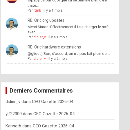
@papyrus ouf cool que ça se termine bien c'est
triste...
Par
ftmb
,
Il y a 1 mois
RE: Oric.org updates
Merci Simon. Effectivement il faut charger le soft
avec...
Par
didier_v
,
Il y a 1 mois
RE: Oric hardware extensions
@gliou ;) Bon, d'accord, on n'a pas fait plein de ...
Par
didier_v
,
Il y a 2 mois
Derniers Commentaires
didier_v
dans
CEO Gazette 2026-04
ylf22300
dans
CEO Gazette 2026-04
Kenneth
dans
CEO Gazette 2026-04