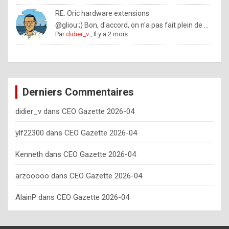
o
RE: Oric hardware extensions
w
@gliou ;) Bon, d'accord, on n'a pas fait plein de ...
Par
didier_v
,
Il y a 2 mois
o
f
t
e
Derniers Commentaires
n
didier_v
dans
CEO Gazette 2026-04
y
o
ylf22300
dans
CEO Gazette 2026-04
u
Kenneth
dans
CEO Gazette 2026-04
s
h
arzooooo
dans
CEO Gazette 2026-04
o
AlainP
dans
CEO Gazette 2026-04
u
l