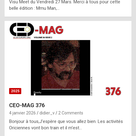
Visu Meet du Vendredi 27 Mars. Merci à tous pour cette
l
belle édition : Mmu Man,…
i
c
a
h
i
s
t
o
r
y
2025
s
CEO-MAG 376
p
4 janvier 2026
didier_v
2 Comments
e
Bonjour à tous,J’espère que vous allez bien. Les activités
c
Oriciennes vont bon train et il m’est…