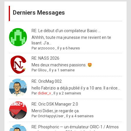
publications
9
Derniers Messages
5
%
m
RE: Le début d'un compilateur Basic ...
Ahhhh, toute ma jeunesse me revient en te
a
lisant. J'a...
d
Par
arzooooo
,
Il y a 6 heures
e
RE: NASS 2026
b
Mes deux machines passions.
Par
Gliou
,
Il y a 1 semaine
y
R
RE: OricMag 002
hello Fabrizio a déjà publié il y a 10 ans. Il a réce...
o
Par
didier_v
,
Il y a 2 semaines
l
RE: Oric DSK Manager 2.0
e
Merci Didier, je regarde ça.
x
Par
OricHappyUser
,
Il y a 4 semaines
.
RE: Phosphoric — un émulateur ORIC-1 / Atmos