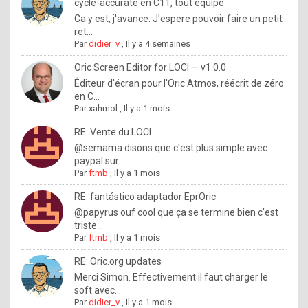
I
cycle-accurate en C11, tout équipé
Ca y est, j'avance. J'espere pouvoir faire un petit
f
ret...
y
Par
didier_v
,
Il y a 4 semaines
o
Oric Screen Editor for LOCI — v1.0.0
u
Éditeur d'écran pour l'Oric Atmos, réécrit de zéro
en C...
w
Par
xahmol
,
Il y a 1 mois
a
RE: Vente du LOCI
n
@semama disons que c'est plus simple avec
paypal sur ...
t
Par
ftmb
,
Il y a 1 mois
t
RE: fantástico adaptador EprOric
o
@papyrus ouf cool que ça se termine bien c'est
k
triste...
Par
ftmb
,
Il y a 1 mois
n
o
RE: Oric.org updates
Merci Simon. Effectivement il faut charger le
w
soft avec...
h
Par
didier_v
,
Il y a 1 mois