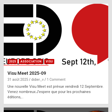
i
a
l
i
s
t
,
i
n
2025
ASSOCIATION
VISU
l
i
Visu Meet 2025-09
g
31 août 2025
didier_v
1 Comment
h
Une nouvelle Visu Meet est prévue vendredi 12 Septembre.
Venez nombreux.J’espere que pour les prochaines
t
éditions,…
o
f