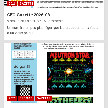
s
2026
GAZETTE
i
CEO Gazette 2026-03
d
9 mai 2026
didier_v
15 Comments
e
Un numéro un peu plus léger que les précédents… la faute
f
à un vieux pc qui…
r
o
m
m
a
y
b
e
b
2026
CEOMAG
GAZETTE
y
a