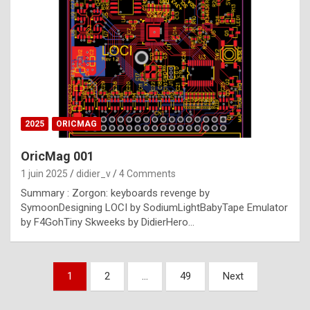
e
s
t
p
h
o
n
2025
ORICMAG
y
OricMag 001
R
1 juin 2025
didier_v
4 Comments
o
Summary : Zorgon: keyboards revenge by
l
SymoonDesigning LOCI by SodiumLightBabyTape Emulator
e
by F4GohTiny Skweeks by DidierHero…
x
a
Pagination
1
2
…
49
Next
r
des
e