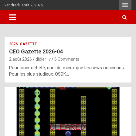
Skip
vendredi, août 7, 2026
to
content
i
2026
GAZETTE
t
CEO Gazette 2026-04
r
2 août 2026
didier_v
6 Comments
e
Pour jouer cet été, quoi de mieux que les news oriciennes.
g
Pour les plus studieux, OSDK…
u
l
a
r
l
y
d