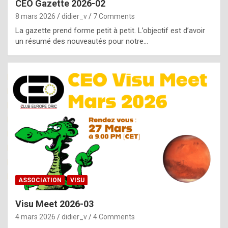
CEO Gazette 2026-02
g
8 mars 2026
didier_v
7 Comments
e
La gazette prend forme petit à petit. L’objectif est d’avoir
n
un résumé des nouveautés pour notre…
u
i
n
e
R
o
l
e
x
ASSOCIATION
VISU
r
Visu Meet 2026-03
e
4 mars 2026
didier_v
4 Comments
p