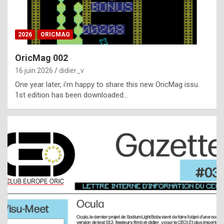
i
ff
2026
ORICMAG
i
c
OricMag 002
u
16 juin 2026
didier_v
l
One year later, i’m happy to share this new OricMag issu.
1st edition has been downloaded…
t
t
o
s
p
o
t
,
a