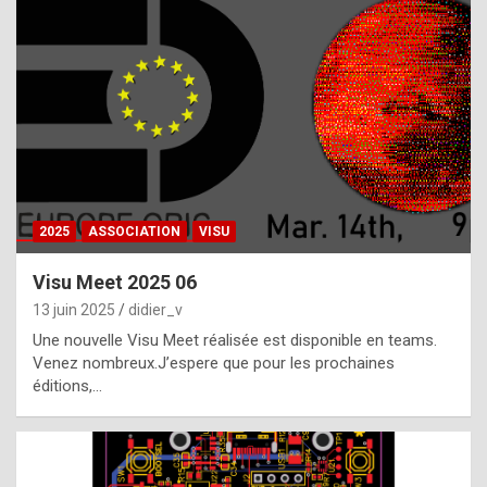
t
h
e
f
a
c
t
2025
ASSOCIATION
VISU
t
h
Visu Meet 2025 06
a
13 juin 2025
didier_v
t
Une nouvelle Visu Meet réalisée est disponible en teams.
t
Venez nombreux.J’espere que pour les prochaines
éditions,…
h
e
b