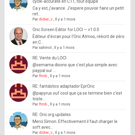
I
cycle-accurate en C11, tout équipé
Ca y est, j'avance. J'espere pouvoir faire un petit
f
ret...
y
Par
didier_v
,
Il y a 1 mois
o
Oric Screen Editor for LOCI — v1.0.0
u
Éditeur d'écran pour l'Oric Atmos, réécrit de zéro
en C...
w
Par
xahmol
,
Il y a 1 mois
a
RE: Vente du LOCI
n
@semama disons que c'est plus simple avec
paypal sur ...
t
Par
ftmb
,
Il y a 1 mois
t
RE: fantástico adaptador EprOric
o
@papyrus ouf cool que ça se termine bien c'est
k
triste...
Par
ftmb
,
Il y a 1 mois
n
o
RE: Oric.org updates
Merci Simon. Effectivement il faut charger le
w
soft avec...
h
Par
didier_v
,
Il y a 1 mois