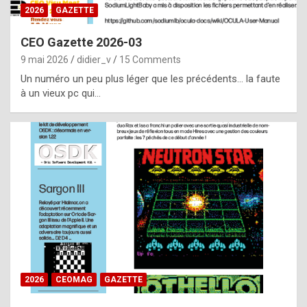
s
2026
GAZETTE
i
CEO Gazette 2026-03
d
9 mai 2026
didier_v
15 Comments
e
Un numéro un peu plus léger que les précédents… la faute
f
à un vieux pc qui…
r
o
m
m
a
y
b
e
b
2026
CEOMAG
GAZETTE
y
a