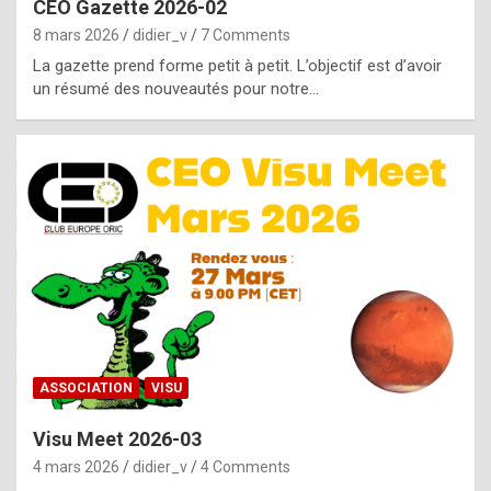
CEO Gazette 2026-02
g
8 mars 2026
didier_v
7 Comments
e
La gazette prend forme petit à petit. L’objectif est d’avoir
n
un résumé des nouveautés pour notre…
u
i
n
e
R
o
l
e
x
ASSOCIATION
VISU
r
Visu Meet 2026-03
e
4 mars 2026
didier_v
4 Comments
p