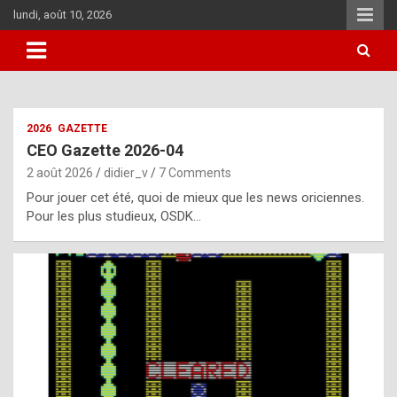
Skip
lundi, août 10, 2026
to
content
i
2026
GAZETTE
t
CEO Gazette 2026-04
r
2 août 2026
didier_v
7 Comments
e
Pour jouer cet été, quoi de mieux que les news oriciennes.
g
Pour les plus studieux, OSDK…
u
l
a
r
l
y
d