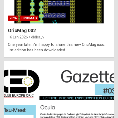
i
ff
2026
ORICMAG
i
c
OricMag 002
u
16 juin 2026
didier_v
l
One year later, i’m happy to share this new OricMag issu.
1st edition has been downloaded…
t
t
o
s
p
o
t
,
a