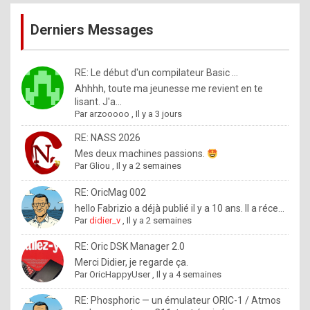
publications
9
Derniers Messages
5
%
m
RE: Le début d'un compilateur Basic ...
Ahhhh, toute ma jeunesse me revient en te
a
lisant. J'a...
d
Par
arzooooo
,
Il y a 3 jours
e
RE: NASS 2026
b
Mes deux machines passions.
Par
Gliou
,
Il y a 2 semaines
y
R
RE: OricMag 002
hello Fabrizio a déjà publié il y a 10 ans. Il a réce...
o
Par
didier_v
,
Il y a 2 semaines
l
RE: Oric DSK Manager 2.0
e
Merci Didier, je regarde ça.
x
Par
OricHappyUser
,
Il y a 4 semaines
.
RE: Phosphoric — un émulateur ORIC-1 / Atmos