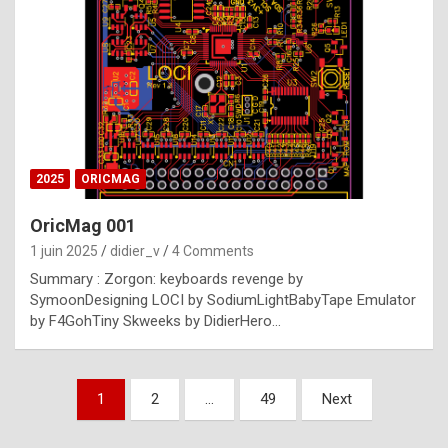
e
s
t
p
h
o
n
2025
ORICMAG
y
OricMag 001
R
1 juin 2025
didier_v
4 Comments
o
Summary : Zorgon: keyboards revenge by
l
SymoonDesigning LOCI by SodiumLightBabyTape Emulator
e
by F4GohTiny Skweeks by DidierHero…
x
a
Pagination
1
2
…
49
Next
r
des
e