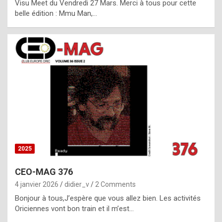
Visu Meet du Vendredi 27 Mars. Merci à tous pour cette
l
belle édition : Mmu Man,…
i
c
a
h
i
s
t
o
r
y
2025
s
CEO-MAG 376
p
4 janvier 2026
didier_v
2 Comments
e
Bonjour à tous,J’espère que vous allez bien. Les activités
c
Oriciennes vont bon train et il m’est…