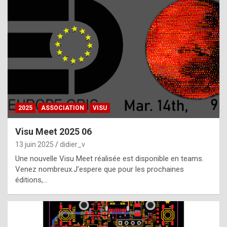
t
h
e
f
a
c
t
2025
ASSOCIATION
VISU
t
h
Visu Meet 2025 06
a
13 juin 2025
didier_v
t
Une nouvelle Visu Meet réalisée est disponible en teams.
t
Venez nombreux.J’espere que pour les prochaines
éditions,…
h
e
b