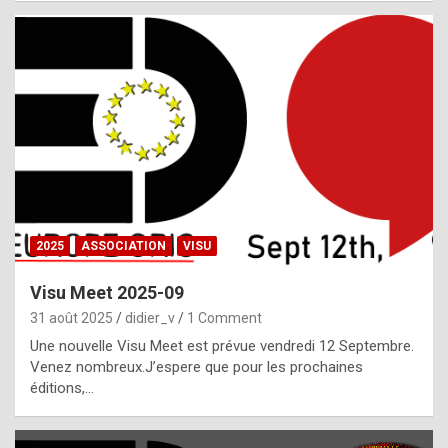
i
a
l
i
s
t
,
i
n
2025
ASSOCIATION
VISU
l
i
Visu Meet 2025-09
g
31 août 2025
didier_v
1 Comment
h
Une nouvelle Visu Meet est prévue vendredi 12 Septembre.
Venez nombreux.J’espere que pour les prochaines
t
éditions,…
o
f