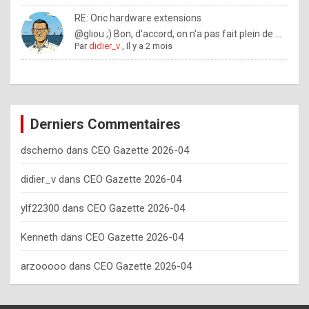
o
RE: Oric hardware extensions
w
@gliou ;) Bon, d'accord, on n'a pas fait plein de ...
Par
didier_v
,
Il y a 2 mois
o
f
t
e
Derniers Commentaires
n
dscherno
dans
CEO Gazette 2026-04
y
o
didier_v
dans
CEO Gazette 2026-04
u
ylf22300
dans
CEO Gazette 2026-04
s
h
Kenneth
dans
CEO Gazette 2026-04
o
arzooooo
dans
CEO Gazette 2026-04
u
l