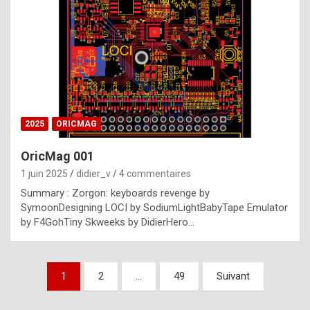
e
s
t
p
h
o
n
2025
ORICMAG
y
OricMag 001
R
1 juin 2025
didier_v
4 commentaires
o
Summary : Zorgon: keyboards revenge by
l
SymoonDesigning LOCI by SodiumLightBabyTape Emulator
e
by F4GohTiny Skweeks by DidierHero…
x
a
Pagination
1
2
…
49
Suivant
r
des
e