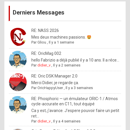
publications
9
Derniers Messages
5
%
m
RE: NASS 2026
Mes deux machines passions.
a
Par
Gliou
,
Il y a 1 semaine
d
RE: OricMag 002
e
hello Fabrizio a déjà publié il y a 10 ans. Il a réce...
b
Par
didier_v
,
Il y a 2 semaines
y
RE: Oric DSK Manager 2.0
R
Merci Didier, je regarde ça.
Par
OricHappyUser
,
Il y a 3 semaines
o
l
RE: Phosphoric — un émulateur ORIC-1 / Atmos
cycle-accurate en C11, tout équipé
e
Ca y est, j'avance. J'espere pouvoir faire un petit
x
ret...
Par
didier_v
,
Il y a 4 semaines
.