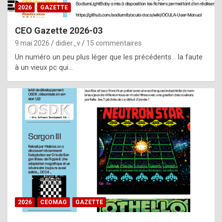
s
2026
GAZETTE
i
CEO Gazette 2026-03
d
9 mai 2026
didier_v
15 commentaires
e
Un numéro un peu plus léger que les précédents… la faute
f
à un vieux pc qui…
r
o
m
m
a
y
b
e
b
2026
CEOMAG
GAZETTE
y
a