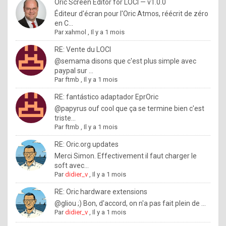
I
Oric Screen Editor for LOCI — v1.0.0
Éditeur d'écran pour l'Oric Atmos, réécrit de zéro
f
en C...
y
Par
xahmol
,
Il y a 1 mois
o
RE: Vente du LOCI
u
@semama disons que c'est plus simple avec
paypal sur ...
w
Par
ftmb
,
Il y a 1 mois
a
RE: fantástico adaptador EprOric
n
@papyrus ouf cool que ça se termine bien c'est
triste...
t
Par
ftmb
,
Il y a 1 mois
t
RE: Oric.org updates
o
Merci Simon. Effectivement il faut charger le
k
soft avec...
Par
didier_v
,
Il y a 1 mois
n
o
RE: Oric hardware extensions
@gliou ;) Bon, d'accord, on n'a pas fait plein de ...
w
Par
didier_v
,
Il y a 1 mois
h