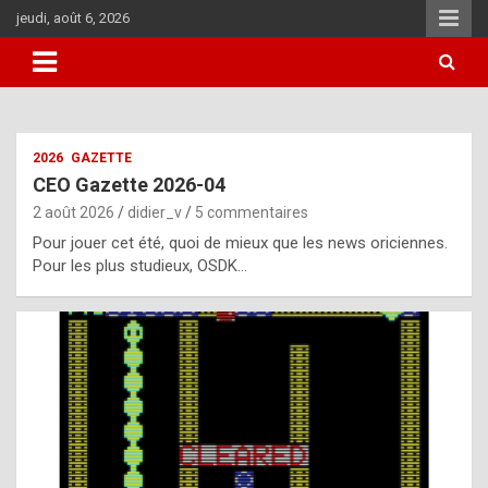
Aller
jeudi, août 6, 2026
au
contenu
i
2026
GAZETTE
t
CEO Gazette 2026-04
r
2 août 2026
didier_v
5 commentaires
e
Pour jouer cet été, quoi de mieux que les news oriciennes.
g
Pour les plus studieux, OSDK…
u
l
a
r
l
y
d