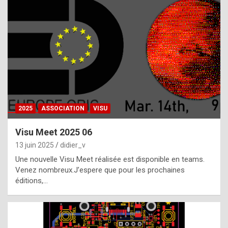
t
h
e
f
a
c
t
2025
ASSOCIATION
VISU
t
h
Visu Meet 2025 06
a
13 juin 2025
didier_v
t
Une nouvelle Visu Meet réalisée est disponible en teams.
t
Venez nombreux.J’espere que pour les prochaines
éditions,…
h
e
b