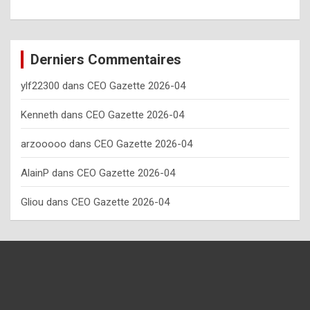
o
w
o
Derniers Commentaires
f
ylf22300
dans
CEO Gazette 2026-04
t
e
Kenneth
dans
CEO Gazette 2026-04
n
arzooooo
dans
CEO Gazette 2026-04
y
AlainP
dans
CEO Gazette 2026-04
o
u
Gliou
dans
CEO Gazette 2026-04
s
h
o
u
l