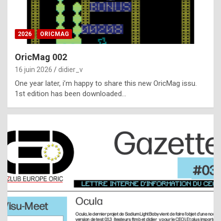
i
ff
2026
ORICMAG
i
c
OricMag 002
u
16 juin 2026
didier_v
l
One year later, i’m happy to share this new OricMag issu.
1st edition has been downloaded…
t
t
o
s
p
o
t
,
a