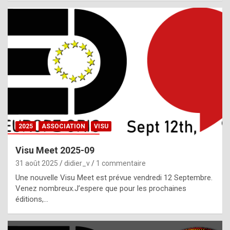
i
a
l
i
s
t
,
i
n
2025
ASSOCIATION
VISU
l
i
Visu Meet 2025-09
g
31 août 2025
didier_v
1 commentaire
h
Une nouvelle Visu Meet est prévue vendredi 12 Septembre.
Venez nombreux.J’espere que pour les prochaines
t
éditions,…
o
f