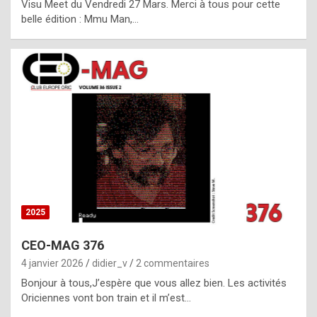
Visu Meet du Vendredi 27 Mars. Merci à tous pour cette
l
belle édition : Mmu Man,…
i
c
a
h
i
s
t
o
r
y
2025
s
CEO-MAG 376
p
4 janvier 2026
didier_v
2 commentaires
e
Bonjour à tous,J’espère que vous allez bien. Les activités
c
Oriciennes vont bon train et il m’est…