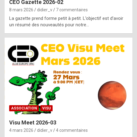
CEO Gazette 2026-02
g
8 mars 2026
didier_v
7 commentaires
e
La gazette prend forme petit à petit. L’objectif est d’avoir
n
un résumé des nouveautés pour notre…
u
i
n
e
R
o
l
e
x
ASSOCIATION
VISU
r
Visu Meet 2026-03
e
4 mars 2026
didier_v
4 commentaires
p