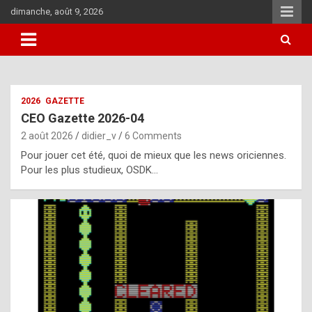
Skip
dimanche, août 9, 2026
to
content
i
2026
GAZETTE
t
CEO Gazette 2026-04
r
2 août 2026
didier_v
6 Comments
e
Pour jouer cet été, quoi de mieux que les news oriciennes.
g
Pour les plus studieux, OSDK…
u
l
a
r
l
y
d