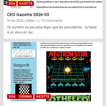
s
2026
GAZETTE
i
CEO Gazette 2026-03
d
9 mai 2026
didier_v
15 Comments
e
Un numéro un peu plus léger que les précédents… la faute
f
à un vieux pc qui…
r
o
m
m
a
y
b
e
b
2026
CEOMAG
GAZETTE
y
a