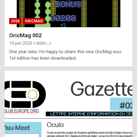
i
ff
2026
ORICMAG
i
c
OricMag 002
u
16 juin 2026
didier_v
l
One year later, i’m happy to share this new OricMag issu.
1st edition has been downloaded…
t
t
o
s
p
o
t
,
a