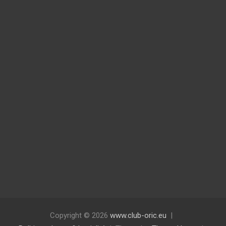
d
o
p
t
i
m
a
l
l
y
b
e
w
i
n
Copyright © 2026
www.club-oric.eu
d