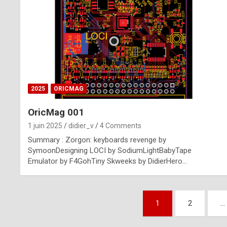
n
u
i
n
e
2025
ORICMAG
R
OricMag 001
o
1 juin 2025
didier_v
4 Comments
l
Summary : Zorgon: keyboards revenge by
e
SymoonDesigning LOCI by SodiumLightBabyTape
Emulator by F4GohTiny Skweeks by DidierHero…
x
r
Pagination
e
1
2
…
des
p