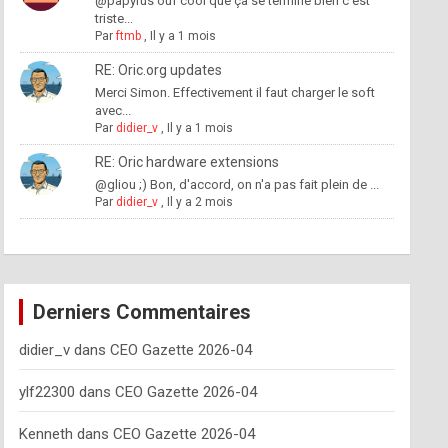
@papyrus ouf cool que ça se termine bien c'est
triste...
Par
ftmb
,
Il y a 1 mois
RE: Oric.org updates
Merci Simon. Effectivement il faut charger le soft
avec...
Par
didier_v
,
Il y a 1 mois
RE: Oric hardware extensions
@gliou ;) Bon, d'accord, on n'a pas fait plein de ...
Par
didier_v
,
Il y a 2 mois
Derniers Commentaires
didier_v
dans
CEO Gazette 2026-04
ylf22300
dans
CEO Gazette 2026-04
Kenneth
dans
CEO Gazette 2026-04