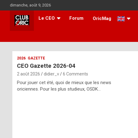
Skip
dimanche, août 9, 2026
to
content
Le CEO
Forum
OricMag
i
2026
GAZETTE
CEO Gazette 2026-04
t
2 août 2026
didier_v
6 Comments
r
Pour jouer cet été, quoi de mieux que les news
e
oriciennes. Pour les plus studieux, OSDK…
g
u
l
a