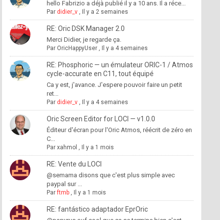
hello Fabrizio a déjà publié il y a 10 ans. Il a réce...
Par
didier_v
,
Il y a 2 semaines
RE: Oric DSK Manager 2.0
Merci Didier, je regarde ça.
Par
OricHappyUser
,
Il y a 4 semaines
RE: Phosphoric — un émulateur ORIC-1 / Atmos
cycle-accurate en C11, tout équipé
Ca y est, j'avance. J'espere pouvoir faire un petit
ret...
Par
didier_v
,
Il y a 4 semaines
Oric Screen Editor for LOCI — v1.0.0
Éditeur d'écran pour l'Oric Atmos, réécrit de zéro en
C...
Par
xahmol
,
Il y a 1 mois
RE: Vente du LOCI
@semama disons que c'est plus simple avec
paypal sur ...
Par
ftmb
,
Il y a 1 mois
RE: fantástico adaptador EprOric