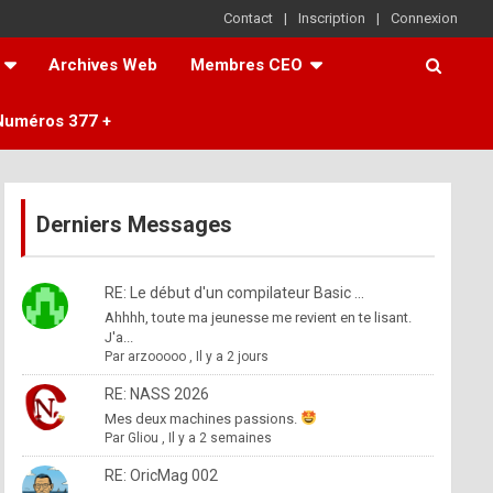
Contact
Inscription
Connexion
Archives Web
Membres CEO
Numéros 377 +
Derniers Messages
RE: Le début d'un compilateur Basic ...
Ahhhh, toute ma jeunesse me revient en te lisant.
J'a...
Par
arzooooo
,
Il y a 2 jours
RE: NASS 2026
Mes deux machines passions.
Par
Gliou
,
Il y a 2 semaines
RE: OricMag 002