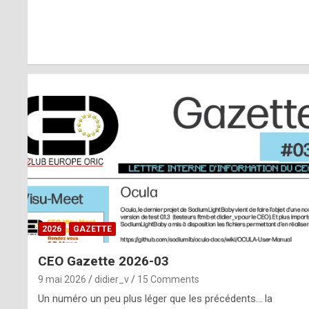
r
l
y
d
i
ff
i
c
u
2026
GAZETTE
l
CEO Gazette 2026-03
t
9 mai 2026
didier_v
15 Comments
t
Un numéro un peu plus léger que les précédents… la