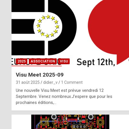
o
m
m
a
y
b
2025
ASSOCIATION
VISU
e
Visu Meet 2025-09
b
31 août 2025
didier_v
1 Comment
y
Une nouvelle Visu Meet est prévue vendredi 12
Septembre. Venez nombreux.J’espere que pour les
a
prochaines éditions,…
g
e