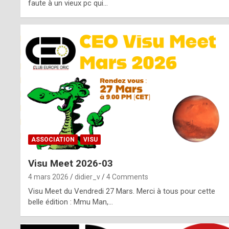
o
faute à un vieux pc qui…
s
p
o
t
,
a
s
ASSOCIATION
VISU
i
Visu Meet 2026-03
d
4 mars 2026
didier_v
4 Comments
e
Visu Meet du Vendredi 27 Mars. Merci à tous pour cette
belle édition : Mmu Man,…
f
r