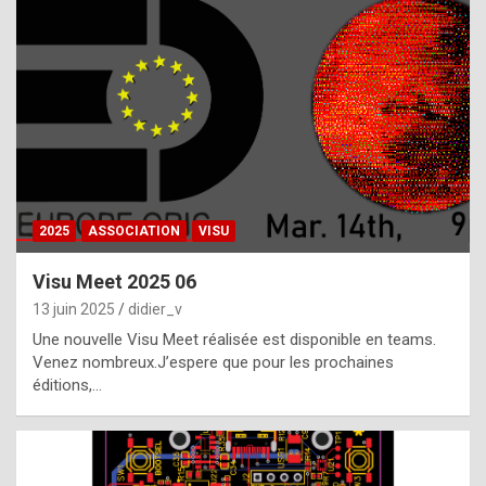
t
h
e
f
a
c
t
2025
ASSOCIATION
VISU
t
h
Visu Meet 2025 06
a
13 juin 2025
didier_v
t
Une nouvelle Visu Meet réalisée est disponible en teams.
t
Venez nombreux.J’espere que pour les prochaines
éditions,…
h
e
b