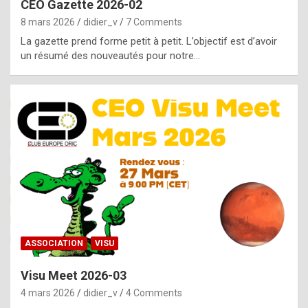
CEO Gazette 2026-02
g
8 mars 2026
didier_v
7 Comments
e
La gazette prend forme petit à petit. L’objectif est d’avoir
n
un résumé des nouveautés pour notre…
u
i
n
e
R
o
l
e
x
ASSOCIATION
VISU
r
Visu Meet 2026-03
e
4 mars 2026
didier_v
4 Comments
p