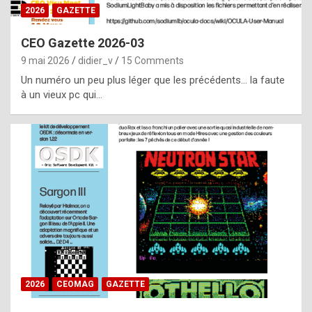
s
2026
GAZETTE
i
CEO Gazette 2026-03
d
9 mai 2026
didier_v
15 Comments
e
Un numéro un peu plus léger que les précédents… la faute
f
à un vieux pc qui…
r
o
m
m
a
y
b
e
b
2026
CEOMAG
GAZETTE
y
a