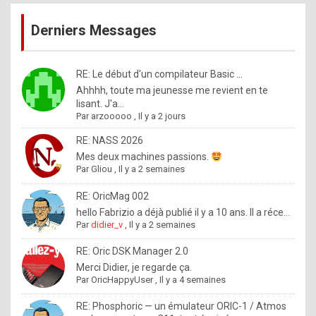
publications
9
Derniers Messages
5
%
m
RE: Le début d'un compilateur Basic ...
Ahhhh, toute ma jeunesse me revient en te
a
lisant. J'a...
d
Par
arzooooo
,
Il y a 2 jours
e
RE: NASS 2026
b
Mes deux machines passions.
Par
Gliou
,
Il y a 2 semaines
y
R
RE: OricMag 002
hello Fabrizio a déjà publié il y a 10 ans. Il a réce...
o
Par
didier_v
,
Il y a 2 semaines
l
RE: Oric DSK Manager 2.0
e
Merci Didier, je regarde ça.
x
Par
OricHappyUser
,
Il y a 4 semaines
.
RE: Phosphoric — un émulateur ORIC-1 / Atmos