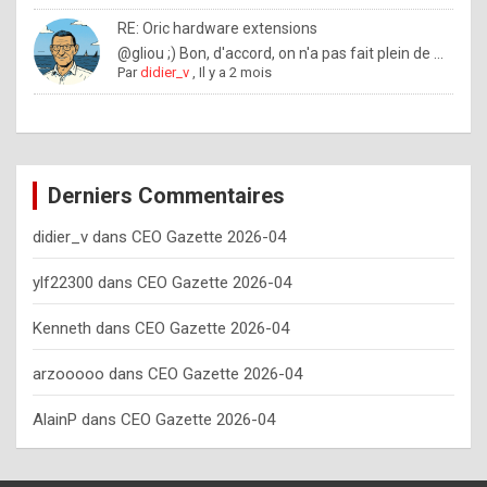
o
RE: Oric hardware extensions
w
@gliou ;) Bon, d'accord, on n'a pas fait plein de ...
Par
didier_v
,
Il y a 2 mois
o
f
t
e
Derniers Commentaires
n
didier_v
dans
CEO Gazette 2026-04
y
o
ylf22300
dans
CEO Gazette 2026-04
u
Kenneth
dans
CEO Gazette 2026-04
s
h
arzooooo
dans
CEO Gazette 2026-04
o
AlainP
dans
CEO Gazette 2026-04
u
l