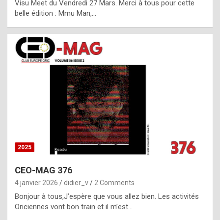
Visu Meet du Vendredi 27 Mars. Merci à tous pour cette
l
belle édition : Mmu Man,…
i
c
a
h
i
s
t
o
r
y
2025
s
CEO-MAG 376
p
4 janvier 2026
didier_v
2 Comments
e
Bonjour à tous,J’espère que vous allez bien. Les activités
c
Oriciennes vont bon train et il m’est…