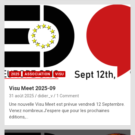
i
a
l
i
s
t
,
i
n
2025
ASSOCIATION
VISU
l
i
Visu Meet 2025-09
g
31 août 2025
didier_v
1 Comment
h
Une nouvelle Visu Meet est prévue vendredi 12 Septembre.
Venez nombreux.J’espere que pour les prochaines
t
éditions,…
o
f