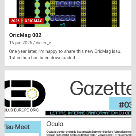
i
ff
2026
ORICMAG
i
c
OricMag 002
u
16 juin 2026
didier_v
l
One year later, i’m happy to share this new OricMag issu.
1st edition has been downloaded…
t
t
o
s
p
o
t
,
a