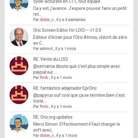
I
cycle-accurate en C11, tout équipé
Ca y est, j'avance. J'espere pouvoir faire un petit
f
ret...
y
Par
didier_v
,
Il y a 4 semaines
o
Oric Screen Editor for LOCI — v1.0.0
u
Éditeur d'écran pour l'Oric Atmos, réécrit de zéro
en C...
w
Par
xahmol
,
Il y a 1 mois
a
RE: Vente du LOCI
n
@semama disons que c'est plus simple avec
paypal sur ...
t
Par
ftmb
,
Il y a 1 mois
t
RE: fantástico adaptador EprOric
o
@papyrus ouf cool que ça se termine bien c'est
k
triste...
Par
ftmb
,
Il y a 1 mois
n
o
RE: Oric.org updates
Merci Simon. Effectivement il faut charger le
w
soft avec...
h
Par
didier_v
,
Il y a 1 mois