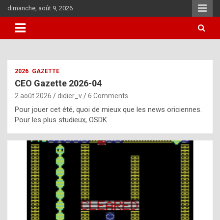
Skip
dimanche, août 9, 2026
to
content
i
2026
GAZETTE
t
CEO Gazette 2026-04
r
2 août 2026
didier_v
6 Comments
e
Pour jouer cet été, quoi de mieux que les news oriciennes.
g
Pour les plus studieux, OSDK…
u
l
a
r
l
y
d