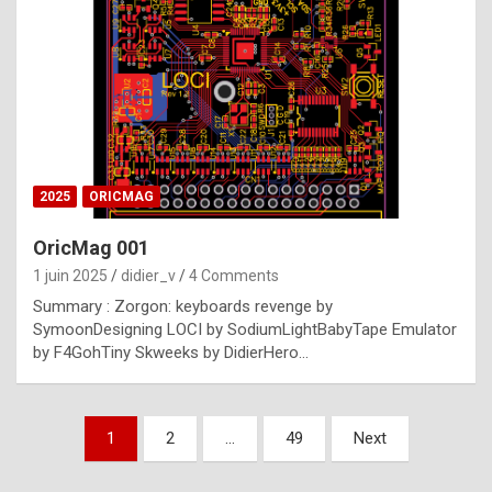
e
s
t
p
h
o
n
2025
ORICMAG
y
OricMag 001
R
1 juin 2025
didier_v
4 Comments
o
Summary : Zorgon: keyboards revenge by
l
SymoonDesigning LOCI by SodiumLightBabyTape Emulator
e
by F4GohTiny Skweeks by DidierHero…
x
a
Pagination
1
2
…
49
Next
r
des
e