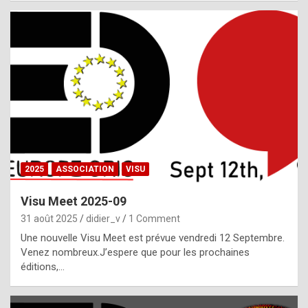
i
a
l
i
s
t
,
i
n
2025
ASSOCIATION
VISU
l
i
Visu Meet 2025-09
g
31 août 2025
didier_v
1 Comment
h
Une nouvelle Visu Meet est prévue vendredi 12 Septembre.
Venez nombreux.J’espere que pour les prochaines
t
éditions,…
o
f