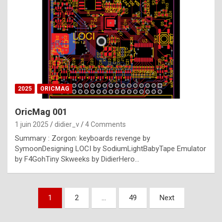
e
s
t
p
h
o
n
2025
ORICMAG
y
OricMag 001
R
1 juin 2025
didier_v
4 Comments
o
Summary : Zorgon: keyboards revenge by
l
SymoonDesigning LOCI by SodiumLightBabyTape Emulator
e
by F4GohTiny Skweeks by DidierHero…
x
a
Pagination
1
2
…
49
Next
r
des
e