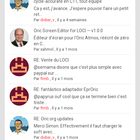
I
cycle-accurate en C11, tout équipé
Ca y est, j'avance. J'espere pouvoir faire un petit
f
ret...
y
Par
didier_v
,
Il y a 4 semaines
o
Oric Screen Editor for LOCI — v1.0.0
u
Éditeur d'écran pour l'Oric Atmos, réécrit de zéro
en C...
w
Par
xahmol
,
Il y a 1 mois
a
RE: Vente du LOCI
n
@semama disons que c'est plus simple avec
paypal sur ...
t
Par
ftmb
,
Il y a 1 mois
t
RE: fantástico adaptador EprOric
o
@papyrus ouf cool que ça se termine bien c'est
k
triste...
Par
ftmb
,
Il y a 1 mois
n
o
RE: Oric.org updates
Merci Simon. Effectivement il faut charger le
w
soft avec...
h
Par
didier_v
,
Il y a 1 mois