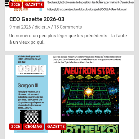
s
2026
GAZETTE
i
CEO Gazette 2026-03
d
9 mai 2026
didier_v
15 Comments
e
Un numéro un peu plus léger que les précédents… la faute
f
à un vieux pc qui…
r
o
m
m
a
y
b
e
b
2026
CEOMAG
GAZETTE
y
a