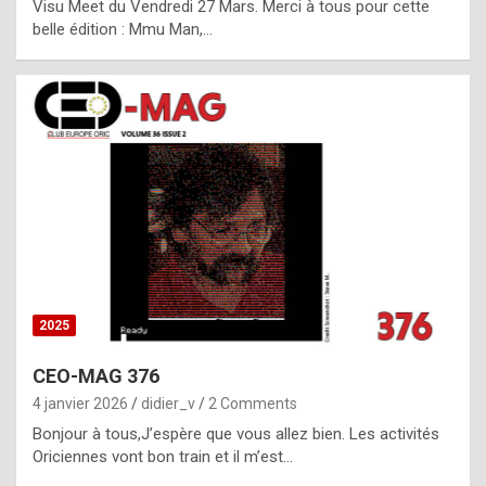
Visu Meet du Vendredi 27 Mars. Merci à tous pour cette
l
belle édition : Mmu Man,…
i
c
a
h
i
s
t
o
r
y
2025
s
CEO-MAG 376
p
4 janvier 2026
didier_v
2 Comments
e
Bonjour à tous,J’espère que vous allez bien. Les activités
c
Oriciennes vont bon train et il m’est…