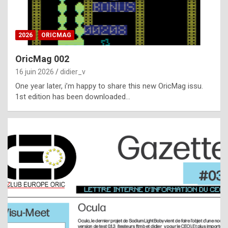
i
ff
2026
ORICMAG
i
c
OricMag 002
u
16 juin 2026
didier_v
l
One year later, i’m happy to share this new OricMag issu.
1st edition has been downloaded…
t
t
o
s
p
o
t
,
a