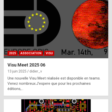
t
h
e
f
a
c
t
2025
ASSOCIATION
VISU
t
h
Visu Meet 2025 06
a
13 juin 2025
didier_v
t
Une nouvelle Visu Meet réalisée est disponible en teams.
t
Venez nombreux.J’espere que pour les prochaines
éditions,…
h
e
b