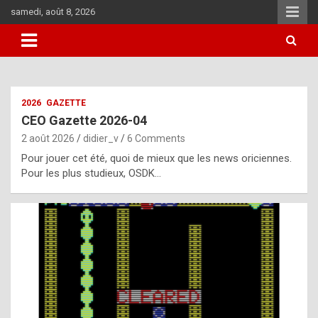
Skip
samedi, août 8, 2026
to
content
i
2026
GAZETTE
t
CEO Gazette 2026-04
r
2 août 2026
didier_v
6 Comments
e
Pour jouer cet été, quoi de mieux que les news oriciennes.
g
Pour les plus studieux, OSDK…
u
l
a
r
l
y
d