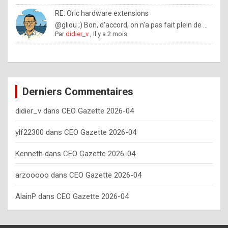
o
RE: Oric hardware extensions
w
@gliou ;) Bon, d'accord, on n'a pas fait plein de ...
Par
didier_v
,
Il y a 2 mois
o
f
t
e
Derniers Commentaires
n
didier_v
dans
CEO Gazette 2026-04
y
o
ylf22300
dans
CEO Gazette 2026-04
u
Kenneth
dans
CEO Gazette 2026-04
s
h
arzooooo
dans
CEO Gazette 2026-04
o
AlainP
dans
CEO Gazette 2026-04
u
l