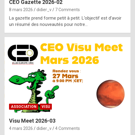
CEO Gazette 2026-02
g
8 mars 2026
didier_v
7 Comments
e
La gazette prend forme petit à petit. L’objectif est d’avoir
n
un résumé des nouveautés pour notre…
u
i
n
e
R
o
l
e
x
ASSOCIATION
VISU
r
Visu Meet 2026-03
e
4 mars 2026
didier_v
4 Comments
p