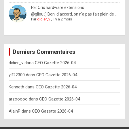
o
RE: Oric hardware extensions
w
@gliou ;) Bon, d'accord, on n'a pas fait plein de ...
Par
didier_v
,
Il y a 2 mois
o
f
t
e
Derniers Commentaires
n
didier_v
dans
CEO Gazette 2026-04
y
o
ylf22300
dans
CEO Gazette 2026-04
u
Kenneth
dans
CEO Gazette 2026-04
s
h
arzooooo
dans
CEO Gazette 2026-04
o
AlainP
dans
CEO Gazette 2026-04
u
l