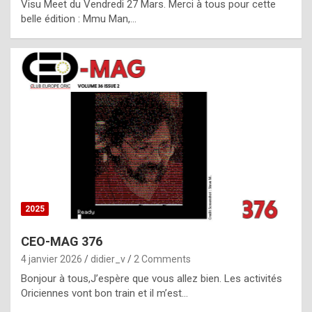
Visu Meet du Vendredi 27 Mars. Merci à tous pour cette
l
belle édition : Mmu Man,…
i
c
a
h
i
s
t
o
r
y
2025
s
CEO-MAG 376
p
4 janvier 2026
didier_v
2 Comments
e
Bonjour à tous,J’espère que vous allez bien. Les activités
c
Oriciennes vont bon train et il m’est…