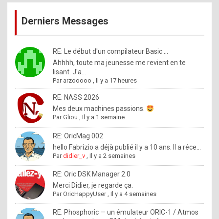
publications
9
Derniers Messages
5
%
m
RE: Le début d'un compilateur Basic ...
Ahhhh, toute ma jeunesse me revient en te
a
lisant. J'a...
d
Par
arzooooo
,
Il y a 17 heures
e
RE: NASS 2026
b
Mes deux machines passions.
Par
Gliou
,
Il y a 1 semaine
y
R
RE: OricMag 002
hello Fabrizio a déjà publié il y a 10 ans. Il a réce...
o
Par
didier_v
,
Il y a 2 semaines
l
RE: Oric DSK Manager 2.0
e
Merci Didier, je regarde ça.
x
Par
OricHappyUser
,
Il y a 4 semaines
.
RE: Phosphoric — un émulateur ORIC-1 / Atmos