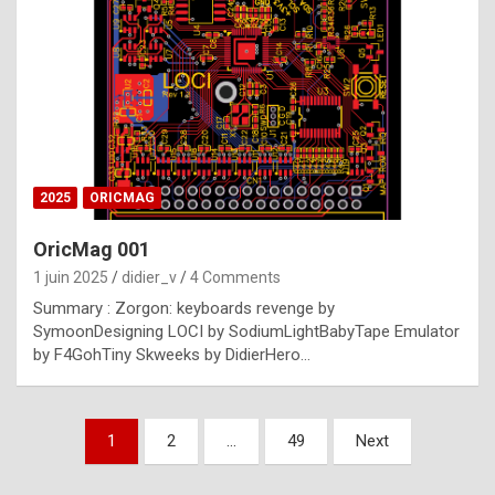
e
s
t
p
h
o
n
2025
ORICMAG
y
OricMag 001
R
1 juin 2025
didier_v
4 Comments
o
Summary : Zorgon: keyboards revenge by
l
SymoonDesigning LOCI by SodiumLightBabyTape Emulator
e
by F4GohTiny Skweeks by DidierHero…
x
a
Pagination
1
2
…
49
Next
r
des
e