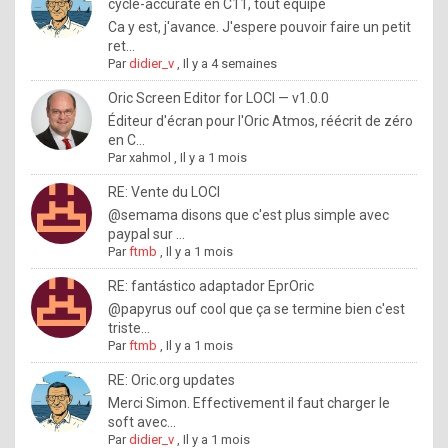
I
cycle-accurate en C11, tout équipé
Ca y est, j'avance. J'espere pouvoir faire un petit
f
ret...
y
Par
didier_v
,
Il y a 4 semaines
o
Oric Screen Editor for LOCI — v1.0.0
u
Éditeur d'écran pour l'Oric Atmos, réécrit de zéro
en C...
w
Par
xahmol
,
Il y a 1 mois
a
RE: Vente du LOCI
n
@semama disons que c'est plus simple avec
paypal sur ...
t
Par
ftmb
,
Il y a 1 mois
t
RE: fantástico adaptador EprOric
o
@papyrus ouf cool que ça se termine bien c'est
k
triste...
Par
ftmb
,
Il y a 1 mois
n
o
RE: Oric.org updates
Merci Simon. Effectivement il faut charger le
w
soft avec...
h
Par
didier_v
,
Il y a 1 mois