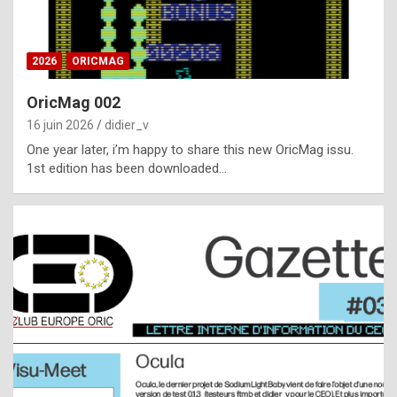
i
ff
2026
ORICMAG
i
c
OricMag 002
u
16 juin 2026
didier_v
l
One year later, i’m happy to share this new OricMag issu.
1st edition has been downloaded…
t
t
o
s
p
o
t
,
a