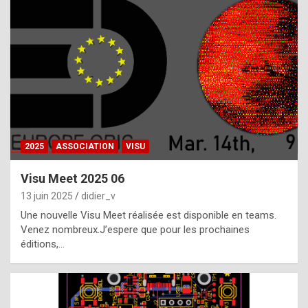
t
h
e
f
a
c
t
2025
ASSOCIATION
VISU
t
h
Visu Meet 2025 06
a
13 juin 2025
didier_v
t
Une nouvelle Visu Meet réalisée est disponible en teams.
t
Venez nombreux.J’espere que pour les prochaines
éditions,…
h
e
b