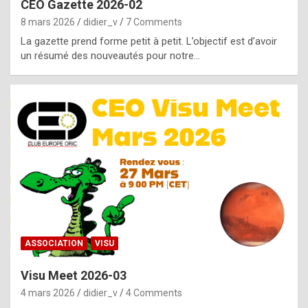
CEO Gazette 2026-02
g
8 mars 2026
didier_v
7 Comments
e
La gazette prend forme petit à petit. L’objectif est d’avoir
n
un résumé des nouveautés pour notre…
u
i
n
e
R
o
l
e
x
ASSOCIATION
VISU
r
Visu Meet 2026-03
e
4 mars 2026
didier_v
4 Comments
p