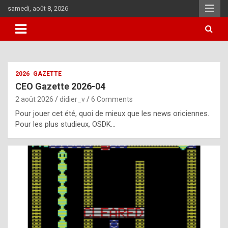
Skip
samedi, août 8, 2026
to
content
i
2026
GAZETTE
t
CEO Gazette 2026-04
r
2 août 2026
didier_v
6 Comments
e
Pour jouer cet été, quoi de mieux que les news oriciennes.
g
Pour les plus studieux, OSDK…
u
l
a
r
l
y
d