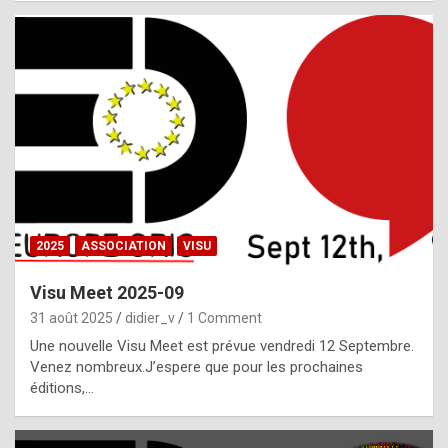
i
a
l
i
s
t
,
i
n
2025
ASSOCIATION
VISU
l
i
Visu Meet 2025-09
g
31 août 2025
didier_v
1 Comment
h
Une nouvelle Visu Meet est prévue vendredi 12 Septembre.
Venez nombreux.J’espere que pour les prochaines
t
éditions,…
o
f