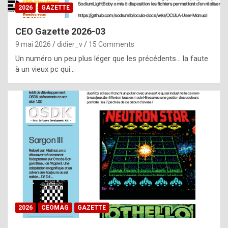
s
2026
GAZETTE
i
CEO Gazette 2026-03
d
9 mai 2026
didier_v
15 Comments
e
Un numéro un peu plus léger que les précédents… la faute
f
à un vieux pc qui…
r
o
m
m
a
y
b
e
b
2026
CEOMAG
GAZETTE
y
a