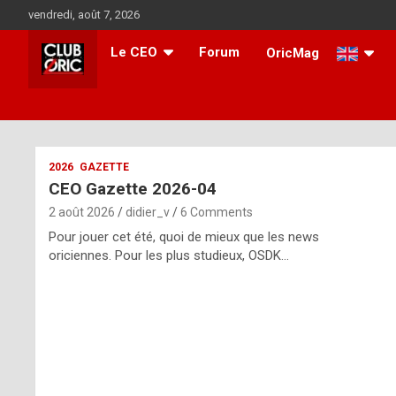
Skip
vendredi, août 7, 2026
to
content
Le CEO
Forum
OricMag
i
2026
GAZETTE
CEO Gazette 2026-04
t
2 août 2026
didier_v
6 Comments
r
Pour jouer cet été, quoi de mieux que les news
e
oriciennes. Pour les plus studieux, OSDK…
g
u
l
a