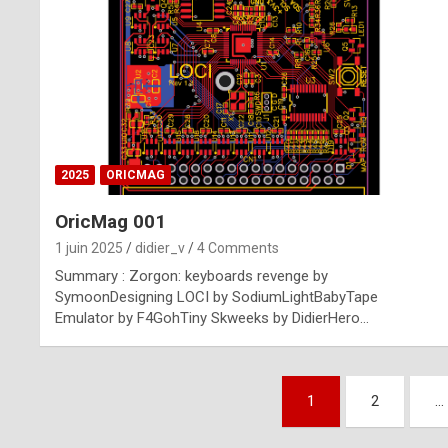
n
u
i
n
e
2025
ORICMAG
R
OricMag 001
o
1 juin 2025
didier_v
4 Comments
l
Summary : Zorgon: keyboards revenge by
e
SymoonDesigning LOCI by SodiumLightBabyTape
Emulator by F4GohTiny Skweeks by DidierHero…
x
r
Pagination
e
1
2
…
des
p