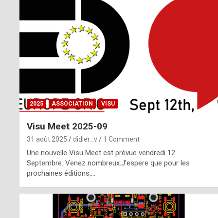
o
m
m
a
y
b
2025
ASSOCIATION
VISU
e
Visu Meet 2025-09
b
31 août 2025
didier_v
1 Comment
y
Une nouvelle Visu Meet est prévue vendredi 12
Septembre. Venez nombreux.J’espere que pour les
a
prochaines éditions,…
g
e