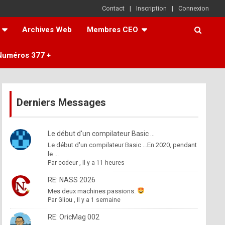
Contact
Inscription
Connexion
Archives Web
Membres CEO
Numéros 377 +
Derniers Messages
Le début d'un compilateur Basic ...
Le début d'un compilateur Basic ...En 2020, pendant
le ...
Par
codeur
,
Il y a 11 heures
RE: NASS 2026
Mes deux machines passions.
Par
Gliou
,
Il y a 1 semaine
RE: OricMag 002