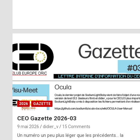
r
l
y
d
i
ff
i
c
u
2026
GAZETTE
l
CEO Gazette 2026-03
t
9 mai 2026
didier_v
15 Comments
t
Un numéro un peu plus léger que les précédents… la