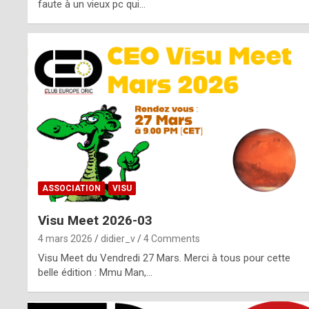
o
faute à un vieux pc qui…
s
p
o
t
,
a
s
ASSOCIATION
VISU
i
Visu Meet 2026-03
d
4 mars 2026
didier_v
4 Comments
e
Visu Meet du Vendredi 27 Mars. Merci à tous pour cette
belle édition : Mmu Man,…
f
r