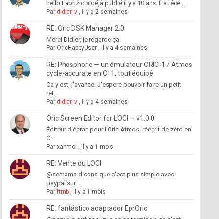
hello Fabrizio a déjà publié il y a 10 ans. Il a réce...
Par
didier_v
,
Il y a 2 semaines
RE: Oric DSK Manager 2.0
Merci Didier, je regarde ça.
Par
OricHappyUser
,
Il y a 4 semaines
RE: Phosphoric — un émulateur ORIC-1 / Atmos
cycle-accurate en C11, tout équipé
Ca y est, j'avance. J'espere pouvoir faire un petit
ret...
Par
didier_v
,
Il y a 4 semaines
Oric Screen Editor for LOCI — v1.0.0
Éditeur d'écran pour l'Oric Atmos, réécrit de zéro en
C...
Par
xahmol
,
Il y a 1 mois
RE: Vente du LOCI
@semama disons que c'est plus simple avec
paypal sur ...
Par
ftmb
,
Il y a 1 mois
RE: fantástico adaptador EprOric