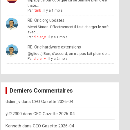
@papyrus ouf cool que ça se termine bien c'est
triste...
Par
ftmb
,
Il y a 1 mois
RE: Oric.org updates
Merci Simon. Effectivement il faut charger le soft
avec...
Par
didier_v
,
Il y a 1 mois
RE: Oric hardware extensions
@gliou ;) Bon, d'accord, on n'a pas fait plein de ...
Par
didier_v
,
Il y a 2 mois
Derniers Commentaires
didier_v
dans
CEO Gazette 2026-04
ylf22300
dans
CEO Gazette 2026-04
Kenneth
dans
CEO Gazette 2026-04