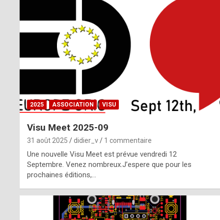
o
m
m
a
y
b
2025
ASSOCIATION
VISU
e
Visu Meet 2025-09
b
31 août 2025
didier_v
1 commentaire
y
Une nouvelle Visu Meet est prévue vendredi 12
Septembre. Venez nombreux.J’espere que pour les
a
prochaines éditions,…
g
e