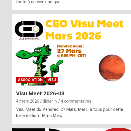
o
faute à un vieux pc qui…
s
p
o
t
,
a
s
ASSOCIATION
VISU
i
Visu Meet 2026-03
d
4 mars 2026
didier_v
4 commentaires
e
Visu Meet du Vendredi 27 Mars. Merci à tous pour cette
belle édition : Mmu Man,…
f
r