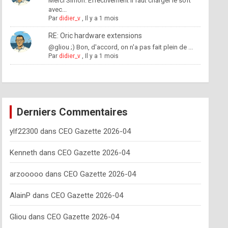
Merci Simon. Effectivement il faut charger le soft
avec...
Par
didier_v
,
Il y a 1 mois
RE: Oric hardware extensions
@gliou ;) Bon, d'accord, on n'a pas fait plein de ...
Par
didier_v
,
Il y a 1 mois
Derniers Commentaires
ylf22300
dans
CEO Gazette 2026-04
Kenneth
dans
CEO Gazette 2026-04
arzooooo
dans
CEO Gazette 2026-04
AlainP
dans
CEO Gazette 2026-04
Gliou
dans
CEO Gazette 2026-04