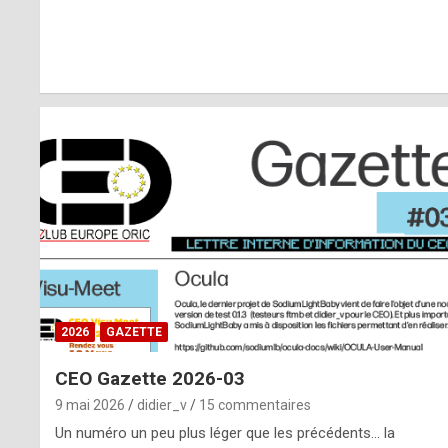
r
l
y
d
i
ff
i
c
u
2026
GAZETTE
l
CEO Gazette 2026-03
t
9 mai 2026
didier_v
15 commentaires
t
Un numéro un peu plus léger que les précédents… la