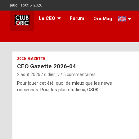
Aller
jeudi, août 6, 2026
au
contenu
Le CEO
Forum
OricMag
i
2026
GAZETTE
CEO Gazette 2026-04
t
2 août 2026
didier_v
5 commentaires
r
Pour jouer cet été, quoi de mieux que les news
e
oriciennes. Pour les plus studieux, OSDK…
g
u
l
a