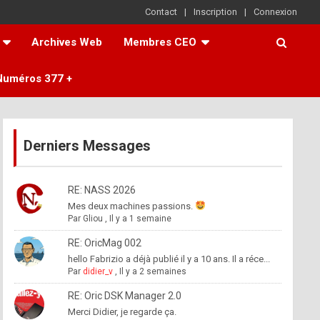
Contact
Inscription
Connexion
Archives Web
Membres CEO
Numéros 377 +
Derniers Messages
RE: NASS 2026
Mes deux machines passions.
Par
Gliou
,
Il y a 1 semaine
RE: OricMag 002
hello Fabrizio a déjà publié il y a 10 ans. Il a réce...
Par
didier_v
,
Il y a 2 semaines
RE: Oric DSK Manager 2.0
Merci Didier, je regarde ça.