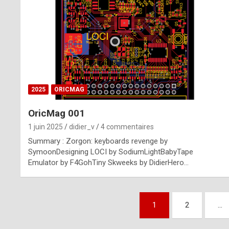
n
u
i
n
e
2025
ORICMAG
R
OricMag 001
o
1 juin 2025
didier_v
4 commentaires
l
Summary : Zorgon: keyboards revenge by
e
SymoonDesigning LOCI by SodiumLightBabyTape
Emulator by F4GohTiny Skweeks by DidierHero…
x
r
Pagination
e
1
2
…
des
p