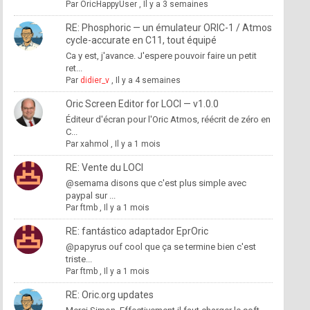
Par
OricHappyUser
,
Il y a 3 semaines
RE: Phosphoric — un émulateur ORIC-1 / Atmos
cycle-accurate en C11, tout équipé
Ca y est, j'avance. J'espere pouvoir faire un petit
ret...
Par
didier_v
,
Il y a 4 semaines
Oric Screen Editor for LOCI — v1.0.0
Éditeur d'écran pour l'Oric Atmos, réécrit de zéro en
C...
Par
xahmol
,
Il y a 1 mois
RE: Vente du LOCI
@semama disons que c'est plus simple avec
paypal sur ...
Par
ftmb
,
Il y a 1 mois
RE: fantástico adaptador EprOric
@papyrus ouf cool que ça se termine bien c'est
triste...
Par
ftmb
,
Il y a 1 mois
RE: Oric.org updates