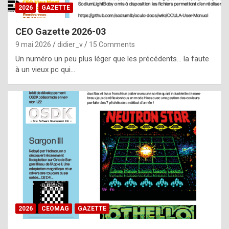
s
2026
GAZETTE
i
CEO Gazette 2026-03
d
9 mai 2026
didier_v
15 Comments
e
Un numéro un peu plus léger que les précédents… la faute
f
à un vieux pc qui…
r
o
m
m
a
y
b
e
b
2026
CEOMAG
GAZETTE
y
a