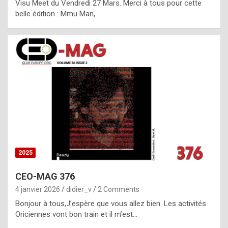
Visu Meet du Vendredi 27 Mars. Merci à tous pour cette
l
belle édition : Mmu Man,…
i
c
a
h
i
s
t
o
r
y
2025
s
CEO-MAG 376
p
4 janvier 2026
didier_v
2 Comments
e
Bonjour à tous,J’espère que vous allez bien. Les activités
c
Oriciennes vont bon train et il m’est…