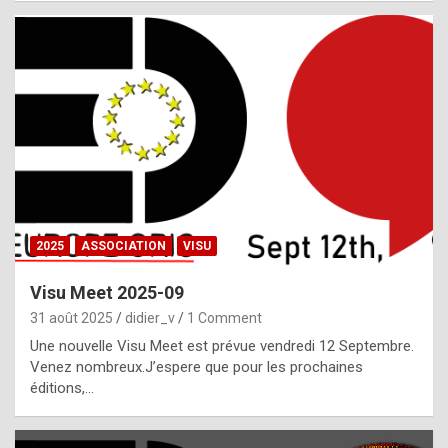
i
a
l
i
s
t
,
i
n
2025
ASSOCIATION
VISU
l
i
Visu Meet 2025-09
g
31 août 2025
didier_v
1 Comment
h
Une nouvelle Visu Meet est prévue vendredi 12 Septembre.
Venez nombreux.J’espere que pour les prochaines
t
éditions,…
o
f