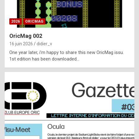
i
ff
2026
ORICMAG
i
c
OricMag 002
u
16 juin 2026
didier_v
l
One year later, i’m happy to share this new OricMag issu.
1st edition has been downloaded…
t
t
o
s
p
o
t
,
a