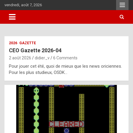
Skip
vendredi, août 7, 2026
to
content
i
2026
GAZETTE
t
CEO Gazette 2026-04
r
2 août 2026
didier_v
6 Comments
e
Pour jouer cet été, quoi de mieux que les news oriciennes.
g
Pour les plus studieux, OSDK…
u
l
a
r
l
y
d