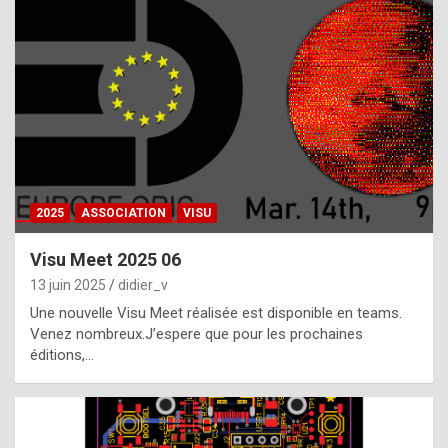
t
h
e
f
a
c
t
2025
ASSOCIATION
VISU
t
h
Visu Meet 2025 06
a
13 juin 2025
didier_v
t
Une nouvelle Visu Meet réalisée est disponible en teams.
t
Venez nombreux.J’espere que pour les prochaines
éditions,…
h
e
b