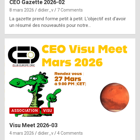
CEO Gazette 2026-02
g
8 mars 2026
didier_v
7 Comments
e
La gazette prend forme petit à petit. L’objectif est d’avoir
n
un résumé des nouveautés pour notre…
u
i
n
e
R
o
l
e
x
ASSOCIATION
VISU
r
Visu Meet 2026-03
e
4 mars 2026
didier_v
4 Comments
p