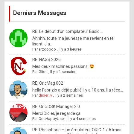
publications
9
Derniers Messages
5
%
m
RE: Le début d'un compilateur Basic ...
Ahhhh, toute ma jeunesse me revient en te
a
lisant. J'a...
d
Par
arzooooo
,
Il y a 3 heures
e
RE: NASS 2026
b
Mes deux machines passions.
Par
Gliou
,
Il y a 1 semaine
y
R
RE: OricMag 002
hello Fabrizio a déjà publié il y a 10 ans. Il a réce...
o
Par
didier_v
,
Il y a 2 semaines
l
RE: Oric DSK Manager 2.0
e
Merci Didier, je regarde ça.
x
Par
OricHappyUser
,
Il y a 4 semaines
.
RE: Phosphoric — un émulateur ORIC-1 / Atmos