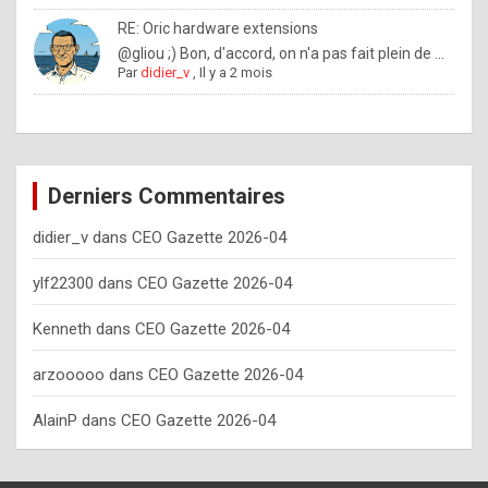
o
RE: Oric hardware extensions
w
@gliou ;) Bon, d'accord, on n'a pas fait plein de ...
Par
didier_v
,
Il y a 2 mois
o
f
t
e
Derniers Commentaires
n
didier_v
dans
CEO Gazette 2026-04
y
o
ylf22300
dans
CEO Gazette 2026-04
u
Kenneth
dans
CEO Gazette 2026-04
s
h
arzooooo
dans
CEO Gazette 2026-04
o
AlainP
dans
CEO Gazette 2026-04
u
l