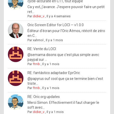
I
cycle-accurate en C11, tout équipé
Ca y est, j'avance. J'espere pouvoir faire un petit
f
ret...
y
Par
didier_v
,
Il y a 4 semaines
o
Oric Screen Editor for LOCI — v1.0.0
u
Éditeur d'écran pour l'Oric Atmos, réécrit de zéro
en C...
w
Par
xahmol
,
Il y a 1 mois
a
RE: Vente du LOCI
n
@semama disons que c'est plus simple avec
paypal sur ...
t
Par
ftmb
,
Il y a 1 mois
t
RE: fantástico adaptador EprOric
o
@papyrus ouf cool que ça se termine bien c'est
k
triste...
Par
ftmb
,
Il y a 1 mois
n
o
RE: Oric.org updates
Merci Simon. Effectivement il faut charger le
w
soft avec...
h
Par
didier_v
,
Il y a 1 mois