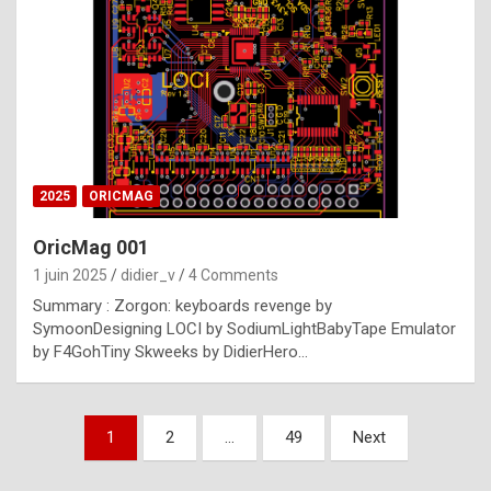
e
s
t
p
h
o
n
2025
ORICMAG
y
OricMag 001
R
1 juin 2025
didier_v
4 Comments
o
Summary : Zorgon: keyboards revenge by
l
SymoonDesigning LOCI by SodiumLightBabyTape Emulator
e
by F4GohTiny Skweeks by DidierHero…
x
a
Pagination
1
2
…
49
Next
r
des
e