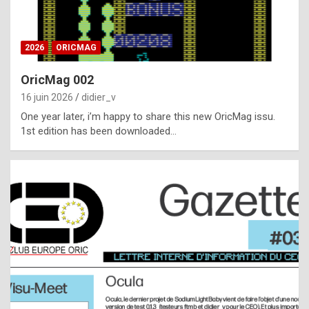
i
ff
2026
ORICMAG
i
c
OricMag 002
u
16 juin 2026
didier_v
l
One year later, i’m happy to share this new OricMag issu.
1st edition has been downloaded…
t
t
o
s
p
o
t
,
a