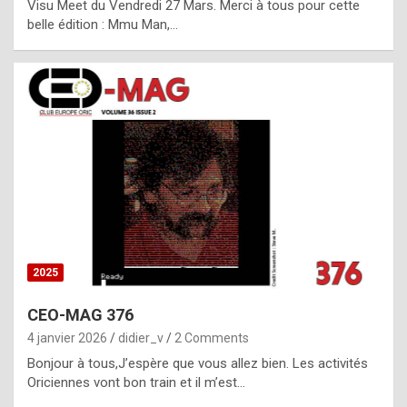
Visu Meet du Vendredi 27 Mars. Merci à tous pour cette
l
belle édition : Mmu Man,…
i
c
a
h
i
s
t
o
r
y
2025
s
CEO-MAG 376
p
4 janvier 2026
didier_v
2 Comments
e
Bonjour à tous,J’espère que vous allez bien. Les activités
c
Oriciennes vont bon train et il m’est…