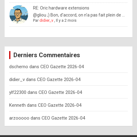
o
RE: Oric hardware extensions
w
@gliou ;) Bon, d'accord, on n'a pas fait plein de ...
Par
didier_v
,
Il y a 2 mois
o
f
t
e
Derniers Commentaires
n
dscherno
dans
CEO Gazette 2026-04
y
o
didier_v
dans
CEO Gazette 2026-04
u
ylf22300
dans
CEO Gazette 2026-04
s
h
Kenneth
dans
CEO Gazette 2026-04
o
arzooooo
dans
CEO Gazette 2026-04
u
l