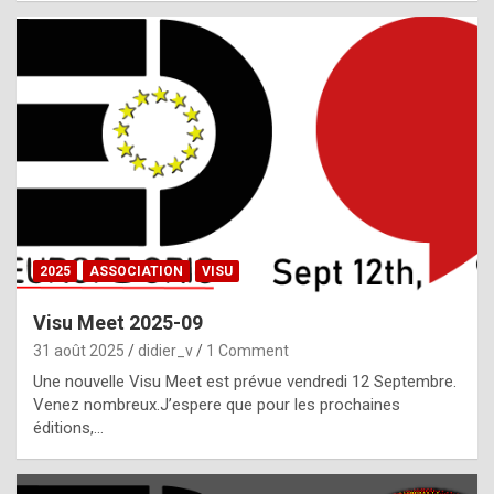
i
a
l
i
s
t
,
i
n
2025
ASSOCIATION
VISU
l
i
Visu Meet 2025-09
g
31 août 2025
didier_v
1 Comment
h
Une nouvelle Visu Meet est prévue vendredi 12 Septembre.
Venez nombreux.J’espere que pour les prochaines
t
éditions,…
o
f