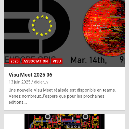
t
h
e
f
a
c
t
2025
ASSOCIATION
VISU
t
h
Visu Meet 2025 06
a
13 juin 2025
didier_v
t
Une nouvelle Visu Meet réalisée est disponible en teams.
t
Venez nombreux.J’espere que pour les prochaines
éditions,…
h
e
b