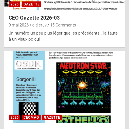
s
2026
GAZETTE
i
CEO Gazette 2026-03
d
9 mai 2026
didier_v
15 Comments
e
Un numéro un peu plus léger que les précédents… la faute
f
à un vieux pc qui…
r
o
m
m
a
y
b
e
b
2026
CEOMAG
GAZETTE
y
a