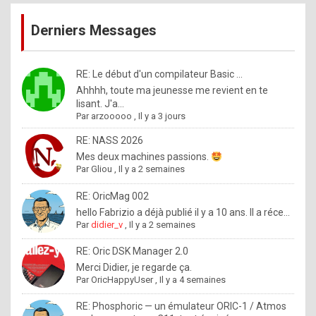
publications
9
Derniers Messages
5
%
m
RE: Le début d'un compilateur Basic ...
Ahhhh, toute ma jeunesse me revient en te
a
lisant. J'a...
d
Par
arzooooo
,
Il y a 3 jours
e
RE: NASS 2026
b
Mes deux machines passions.
Par
Gliou
,
Il y a 2 semaines
y
R
RE: OricMag 002
hello Fabrizio a déjà publié il y a 10 ans. Il a réce...
o
Par
didier_v
,
Il y a 2 semaines
l
RE: Oric DSK Manager 2.0
e
Merci Didier, je regarde ça.
x
Par
OricHappyUser
,
Il y a 4 semaines
.
RE: Phosphoric — un émulateur ORIC-1 / Atmos