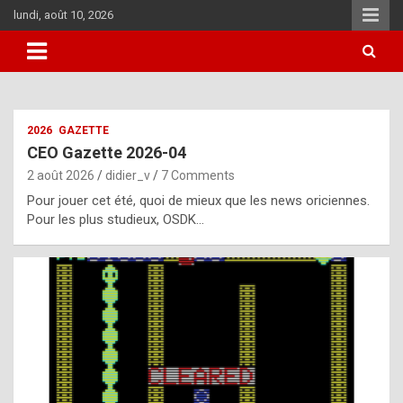
Skip
lundi, août 10, 2026
to
content
i
2026
GAZETTE
t
CEO Gazette 2026-04
r
2 août 2026
didier_v
7 Comments
e
Pour jouer cet été, quoi de mieux que les news oriciennes.
g
Pour les plus studieux, OSDK…
u
l
a
r
l
y
d