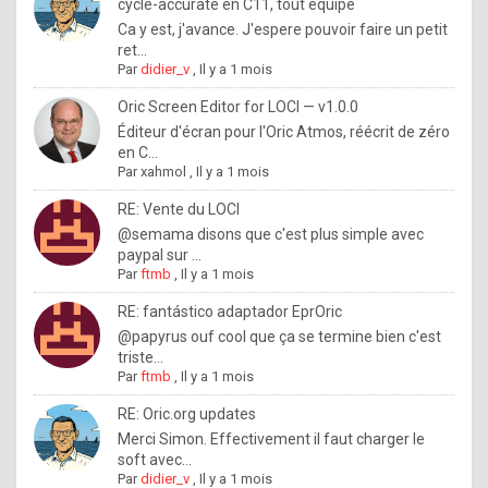
I
cycle-accurate en C11, tout équipé
Ca y est, j'avance. J'espere pouvoir faire un petit
f
ret...
y
Par
didier_v
,
Il y a 1 mois
o
Oric Screen Editor for LOCI — v1.0.0
u
Éditeur d'écran pour l'Oric Atmos, réécrit de zéro
en C...
w
Par
xahmol
,
Il y a 1 mois
a
RE: Vente du LOCI
n
@semama disons que c'est plus simple avec
paypal sur ...
t
Par
ftmb
,
Il y a 1 mois
t
RE: fantástico adaptador EprOric
o
@papyrus ouf cool que ça se termine bien c'est
k
triste...
Par
ftmb
,
Il y a 1 mois
n
o
RE: Oric.org updates
Merci Simon. Effectivement il faut charger le
w
soft avec...
h
Par
didier_v
,
Il y a 1 mois