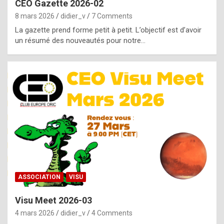
CEO Gazette 2026-02
g
8 mars 2026
didier_v
7 Comments
e
La gazette prend forme petit à petit. L’objectif est d’avoir
n
un résumé des nouveautés pour notre…
u
i
n
e
R
o
l
e
x
ASSOCIATION
VISU
r
Visu Meet 2026-03
e
4 mars 2026
didier_v
4 Comments
p