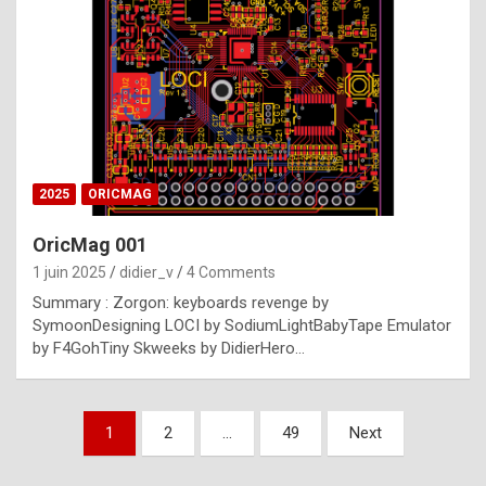
e
s
t
p
h
o
n
2025
ORICMAG
y
OricMag 001
R
1 juin 2025
didier_v
4 Comments
o
Summary : Zorgon: keyboards revenge by
l
SymoonDesigning LOCI by SodiumLightBabyTape Emulator
e
by F4GohTiny Skweeks by DidierHero…
x
a
Pagination
1
2
…
49
Next
r
des
e