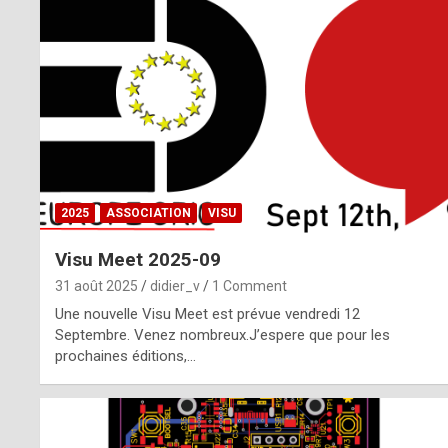
o
m
m
a
y
b
2025
ASSOCIATION
VISU
e
Visu Meet 2025-09
b
31 août 2025
didier_v
1 Comment
y
Une nouvelle Visu Meet est prévue vendredi 12
Septembre. Venez nombreux.J’espere que pour les
a
prochaines éditions,…
g
e