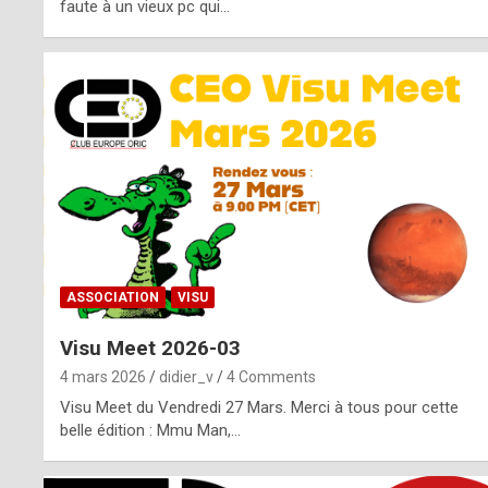
o
faute à un vieux pc qui…
s
p
o
t
,
a
s
ASSOCIATION
VISU
i
Visu Meet 2026-03
d
4 mars 2026
didier_v
4 Comments
e
Visu Meet du Vendredi 27 Mars. Merci à tous pour cette
belle édition : Mmu Man,…
f
r