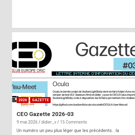
r
l
y
d
i
ff
i
c
u
2026
GAZETTE
l
CEO Gazette 2026-03
t
9 mai 2026
didier_v
15 Comments
t
Un numéro un peu plus léger que les précédents… la