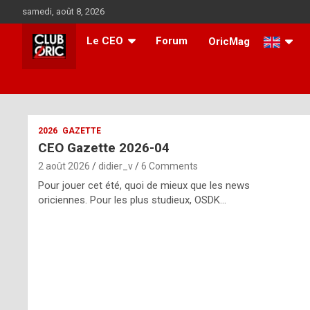
Skip
samedi, août 8, 2026
to
content
Le CEO
Forum
OricMag
i
2026
GAZETTE
CEO Gazette 2026-04
t
2 août 2026
didier_v
6 Comments
r
Pour jouer cet été, quoi de mieux que les news
e
oriciennes. Pour les plus studieux, OSDK…
g
u
l
a