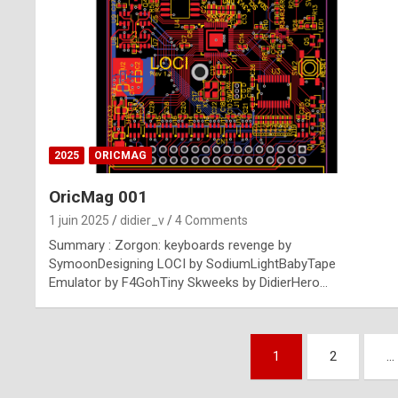
n
u
i
n
e
2025
ORICMAG
R
OricMag 001
o
1 juin 2025
didier_v
4 Comments
l
Summary : Zorgon: keyboards revenge by
e
SymoonDesigning LOCI by SodiumLightBabyTape
Emulator by F4GohTiny Skweeks by DidierHero…
x
r
Pagination
e
1
2
…
des
p