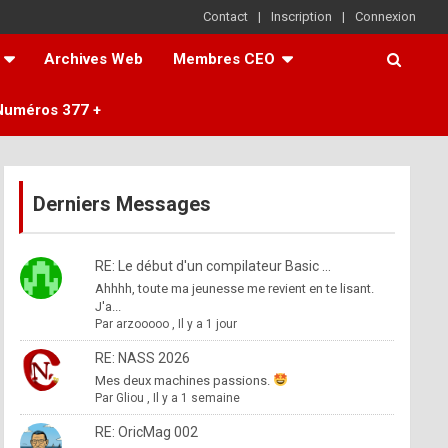
Contact
Inscription
Connexion
Archives Web
Membres CEO
Numéros 377 +
Derniers Messages
RE: Le début d'un compilateur Basic ...
Ahhhh, toute ma jeunesse me revient en te lisant.
J'a...
Par
arzooooo
,
Il y a 1 jour
RE: NASS 2026
Mes deux machines passions.
Par
Gliou
,
Il y a 1 semaine
RE: OricMag 002