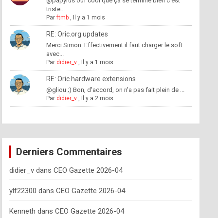
@papyrus ouf cool que ça se termine bien c'est
triste...
Par
ftmb
,
Il y a 1 mois
RE: Oric.org updates
Merci Simon. Effectivement il faut charger le soft
avec...
Par
didier_v
,
Il y a 1 mois
RE: Oric hardware extensions
@gliou ;) Bon, d'accord, on n'a pas fait plein de ...
Par
didier_v
,
Il y a 2 mois
Derniers Commentaires
didier_v
dans
CEO Gazette 2026-04
ylf22300
dans
CEO Gazette 2026-04
Kenneth
dans
CEO Gazette 2026-04