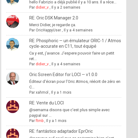
hello Fabrizio a déjà publié il y a 10 ans. Il a réce...
Par
didier_v
,
Il y a 2 semaines
RE: Oric DSK Manager 2.0
Merci Didier, je regarde ça.
Par
OricHappyUser
,
Il y a 4 semaines
RE: Phosphoric — un émulateur ORIC-1 / Atmos
cycle-accurate en C11, tout équipé
Ca y est, j'avance. J'espere pouvoir faire un petit
ret...
Par
didier_v
,
Il y a 4 semaines
Oric Screen Editor for LOCI — v1.0.0
Éditeur d'écran pour l'Oric Atmos, réécrit de zéro en
C...
Par
xahmol
,
Il y a 1 mois
RE: Vente du LOCI
@semama disons que c'est plus simple avec
paypal sur ...
Par
ftmb
,
Il y a 1 mois
RE: fantástico adaptador EprOric