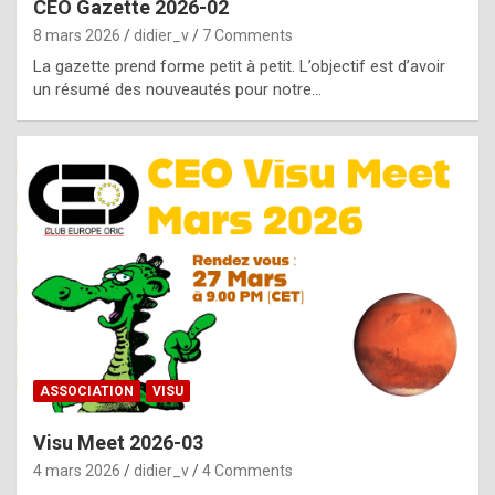
CEO Gazette 2026-02
g
8 mars 2026
didier_v
7 Comments
e
La gazette prend forme petit à petit. L’objectif est d’avoir
n
un résumé des nouveautés pour notre…
u
i
n
e
R
o
l
e
x
ASSOCIATION
VISU
r
Visu Meet 2026-03
e
4 mars 2026
didier_v
4 Comments
p