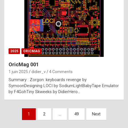
e
s
t
p
h
o
n
2025
ORICMAG
y
OricMag 001
R
1 juin 2025
didier_v
4 Comments
o
Summary : Zorgon: keyboards revenge by
l
SymoonDesigning LOCI by SodiumLightBabyTape Emulator
e
by F4GohTiny Skweeks by DidierHero…
x
a
Pagination
1
2
…
49
Next
r
des
e