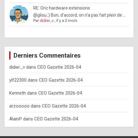
o
RE: Oric hardware extensions
w
@gliou ;) Bon, d'accord, on n'a pas fait plein de ...
Par
didier_v
,
Il y a 2 mois
o
f
t
e
Derniers Commentaires
n
didier_v
dans
CEO Gazette 2026-04
y
o
ylf22300
dans
CEO Gazette 2026-04
u
Kenneth
dans
CEO Gazette 2026-04
s
h
arzooooo
dans
CEO Gazette 2026-04
o
AlainP
dans
CEO Gazette 2026-04
u
l