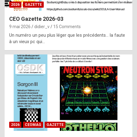
s
2026
GAZETTE
i
CEO Gazette 2026-03
d
9 mai 2026
didier_v
15 Comments
e
Un numéro un peu plus léger que les précédents… la faute
f
à un vieux pc qui…
r
o
m
m
a
y
b
e
b
2026
CEOMAG
GAZETTE
y
a