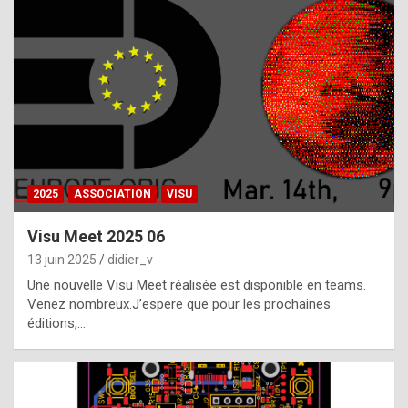
t
h
e
f
a
c
t
2025
ASSOCIATION
VISU
t
h
Visu Meet 2025 06
a
13 juin 2025
didier_v
t
Une nouvelle Visu Meet réalisée est disponible en teams.
t
Venez nombreux.J’espere que pour les prochaines
éditions,…
h
e
b