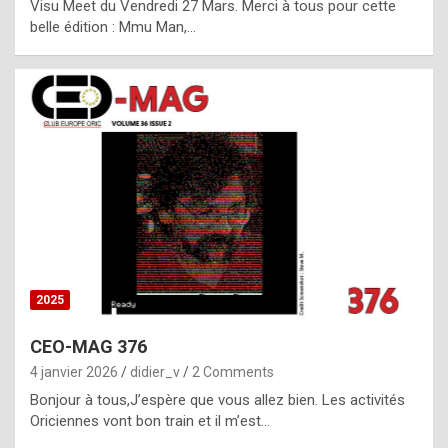
Visu Meet du Vendredi 27 Mars. Merci à tous pour cette
l
belle édition : Mmu Man,…
i
c
a
h
i
s
t
o
r
y
2025
s
CEO-MAG 376
p
4 janvier 2026
didier_v
2 Comments
e
Bonjour à tous,J’espère que vous allez bien. Les activités
c
Oriciennes vont bon train et il m’est…