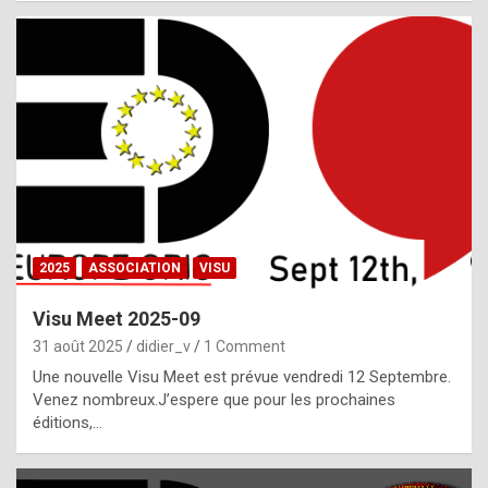
i
a
l
i
s
t
,
i
n
2025
ASSOCIATION
VISU
l
i
Visu Meet 2025-09
g
31 août 2025
didier_v
1 Comment
h
Une nouvelle Visu Meet est prévue vendredi 12 Septembre.
Venez nombreux.J’espere que pour les prochaines
t
éditions,…
o
f