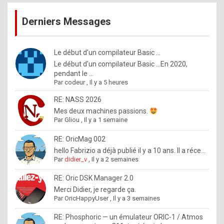
publications
9
Derniers Messages
5
%
m
Le début d'un compilateur Basic ...
Le début d'un compilateur Basic ...En 2020,
a
pendant le ...
d
Par
codeur
,
Il y a 5 heures
e
RE: NASS 2026
b
Mes deux machines passions.
Par
Gliou
,
Il y a 1 semaine
y
R
RE: OricMag 002
hello Fabrizio a déjà publié il y a 10 ans. Il a réce...
o
Par
didier_v
,
Il y a 2 semaines
l
RE: Oric DSK Manager 2.0
e
Merci Didier, je regarde ça.
x
Par
OricHappyUser
,
Il y a 3 semaines
.
RE: Phosphoric — un émulateur ORIC-1 / Atmos