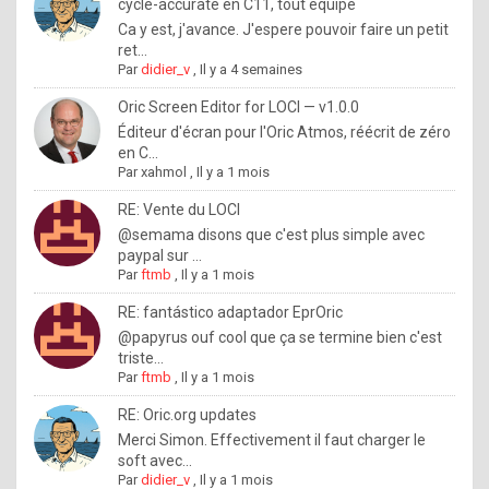
I
cycle-accurate en C11, tout équipé
Ca y est, j'avance. J'espere pouvoir faire un petit
f
ret...
y
Par
didier_v
,
Il y a 4 semaines
o
Oric Screen Editor for LOCI — v1.0.0
u
Éditeur d'écran pour l'Oric Atmos, réécrit de zéro
en C...
w
Par
xahmol
,
Il y a 1 mois
a
RE: Vente du LOCI
n
@semama disons que c'est plus simple avec
paypal sur ...
t
Par
ftmb
,
Il y a 1 mois
t
RE: fantástico adaptador EprOric
o
@papyrus ouf cool que ça se termine bien c'est
k
triste...
Par
ftmb
,
Il y a 1 mois
n
o
RE: Oric.org updates
Merci Simon. Effectivement il faut charger le
w
soft avec...
h
Par
didier_v
,
Il y a 1 mois