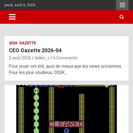
Skip
jeudi, août 6, 2026
to
content
i
2026
GAZETTE
t
CEO Gazette 2026-04
r
2 août 2026
didier_v
6 Comments
e
Pour jouer cet été, quoi de mieux que les news oriciennes.
g
Pour les plus studieux, OSDK…
u
l
a
r
l
y
d