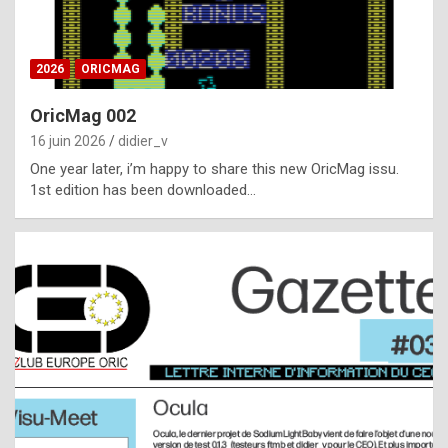
i
ff
2026
ORICMAG
i
c
OricMag 002
u
16 juin 2026
didier_v
l
One year later, i’m happy to share this new OricMag issu.
1st edition has been downloaded…
t
t
o
s
p
o
t
,
a