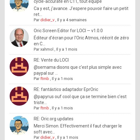
I
cycle-accurate en C11, tout équipé
Ca y est, j'avance. J'espere pouvoir faire un petit
f
ret...
y
Par
didier_v
,
Il y a 4 semaines
o
Oric Screen Editor for LOCI — v1.0.0
u
Éditeur d'écran pour l'Oric Atmos, réécrit de zéro
en C...
w
Par
xahmol
,
Il y a 1 mois
a
RE: Vente du LOCI
n
@semama disons que c'est plus simple avec
paypal sur ...
t
Par
ftmb
,
Il y a 1 mois
t
RE: fantástico adaptador EprOric
o
@papyrus ouf cool que ça se termine bien c'est
k
triste...
Par
ftmb
,
Il y a 1 mois
n
o
RE: Oric.org updates
Merci Simon. Effectivement il faut charger le
w
soft avec...
h
Par
didier_v
,
Il y a 1 mois