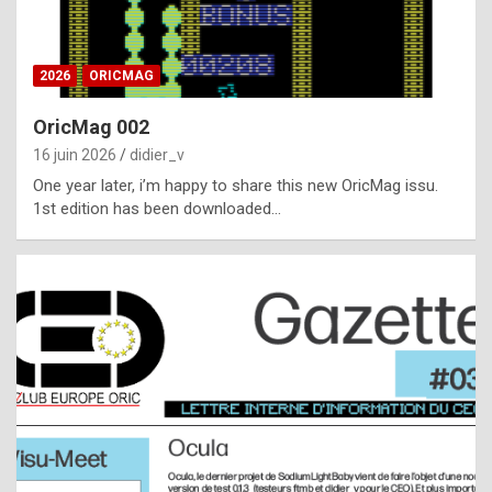
i
ff
2026
ORICMAG
i
c
OricMag 002
u
16 juin 2026
didier_v
l
One year later, i’m happy to share this new OricMag issu.
1st edition has been downloaded…
t
t
o
s
p
o
t
,
a