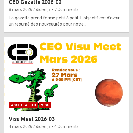
CEO Gazette 2026-02
g
8 mars 2026
didier_v
7 Comments
e
La gazette prend forme petit à petit. L’objectif est d’avoir
n
un résumé des nouveautés pour notre…
u
i
n
e
R
o
l
e
x
ASSOCIATION
VISU
r
Visu Meet 2026-03
e
4 mars 2026
didier_v
4 Comments
p