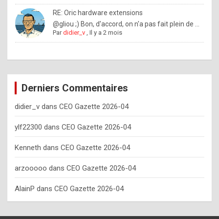
o
RE: Oric hardware extensions
w
@gliou ;) Bon, d'accord, on n'a pas fait plein de ...
Par
didier_v
,
Il y a 2 mois
o
f
t
e
Derniers Commentaires
n
didier_v
dans
CEO Gazette 2026-04
y
o
ylf22300
dans
CEO Gazette 2026-04
u
Kenneth
dans
CEO Gazette 2026-04
s
h
arzooooo
dans
CEO Gazette 2026-04
o
AlainP
dans
CEO Gazette 2026-04
u
l