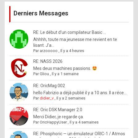
publications
9
Derniers Messages
5
%
m
RE: Le début d'un compilateur Basic ...
Ahhhh, toute ma jeunesse me revient en te
a
lisant. J'a...
d
Par
arzooooo
,
Il y a 4 heures
e
RE: NASS 2026
b
Mes deux machines passions.
Par
Gliou
,
Il y a 1 semaine
y
R
RE: OricMag 002
hello Fabrizio a déjà publié il y a 10 ans. Il a réce...
o
Par
didier_v
,
Il y a 2 semaines
l
RE: Oric DSK Manager 2.0
e
Merci Didier, je regarde ça.
x
Par
OricHappyUser
,
Il y a 4 semaines
.
RE: Phosphoric — un émulateur ORIC-1 / Atmos