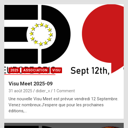
i
a
l
i
s
t
,
i
n
2025
ASSOCIATION
VISU
l
i
Visu Meet 2025-09
g
31 août 2025
didier_v
1 Comment
h
Une nouvelle Visu Meet est prévue vendredi 12 Septembre.
Venez nombreux.J’espere que pour les prochaines
t
éditions,…
o
f