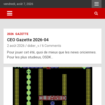
Skip
vendredi, août 7, 2026
to
content
i
2026
GAZETTE
t
CEO Gazette 2026-04
r
2 août 2026
didier_v
6 Comments
e
Pour jouer cet été, quoi de mieux que les news oriciennes.
g
Pour les plus studieux, OSDK…
u
l
a
r
l
y
d