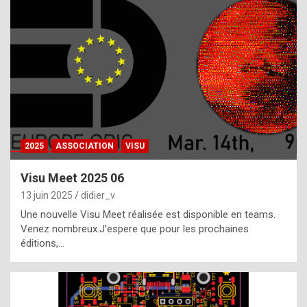
t
h
e
f
a
c
t
2025
ASSOCIATION
VISU
t
h
Visu Meet 2025 06
a
13 juin 2025
didier_v
t
Une nouvelle Visu Meet réalisée est disponible en teams.
t
Venez nombreux.J’espere que pour les prochaines
éditions,…
h
e
b