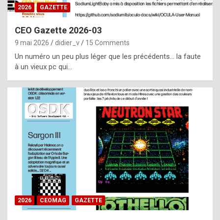
s
2026
GAZETTE
i
CEO Gazette 2026-03
d
9 mai 2026
didier_v
15 Comments
e
Un numéro un peu plus léger que les précédents… la faute
f
à un vieux pc qui…
r
o
m
m
a
y
b
e
b
2026
CEOMAG
GAZETTE
y
a