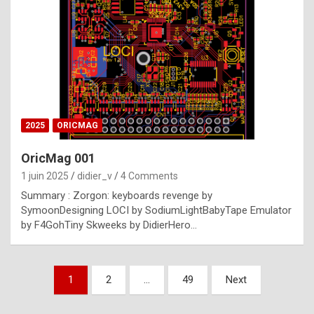
e
s
t
p
h
o
n
2025
ORICMAG
y
OricMag 001
R
1 juin 2025
didier_v
4 Comments
o
Summary : Zorgon: keyboards revenge by
l
SymoonDesigning LOCI by SodiumLightBabyTape Emulator
e
by F4GohTiny Skweeks by DidierHero…
x
a
Pagination
1
2
…
49
Next
r
des
e