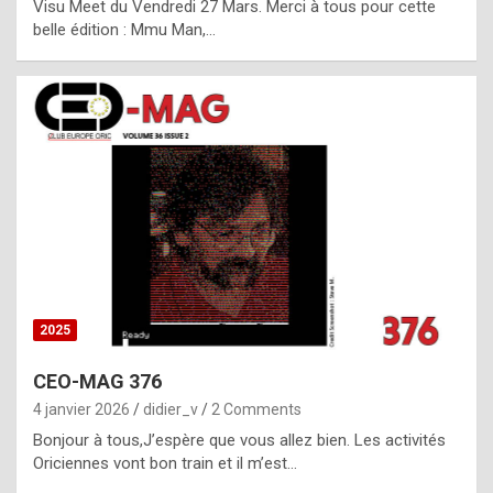
Visu Meet du Vendredi 27 Mars. Merci à tous pour cette
l
belle édition : Mmu Man,…
i
c
a
h
i
s
t
o
r
y
2025
s
CEO-MAG 376
p
4 janvier 2026
didier_v
2 Comments
e
Bonjour à tous,J’espère que vous allez bien. Les activités
c
Oriciennes vont bon train et il m’est…