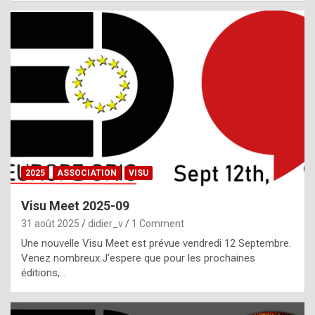
i
a
l
i
s
t
,
i
n
2025
ASSOCIATION
VISU
l
i
Visu Meet 2025-09
g
31 août 2025
didier_v
1 Comment
h
Une nouvelle Visu Meet est prévue vendredi 12 Septembre.
Venez nombreux.J’espere que pour les prochaines
t
éditions,…
o
f