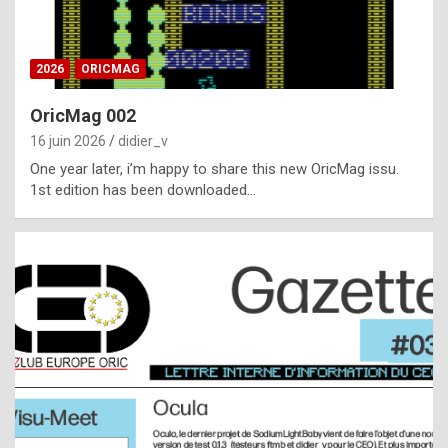
i
ff
2026
ORICMAG
i
c
OricMag 002
u
16 juin 2026
didier_v
l
One year later, i’m happy to share this new OricMag issu.
1st edition has been downloaded…
t
t
o
s
p
o
t
,
a