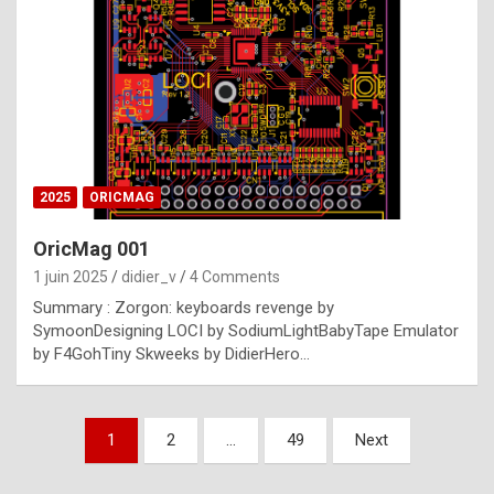
e
s
t
p
h
o
n
2025
ORICMAG
y
OricMag 001
R
1 juin 2025
didier_v
4 Comments
o
Summary : Zorgon: keyboards revenge by
l
SymoonDesigning LOCI by SodiumLightBabyTape Emulator
e
by F4GohTiny Skweeks by DidierHero…
x
a
Pagination
1
2
…
49
Next
r
des
e