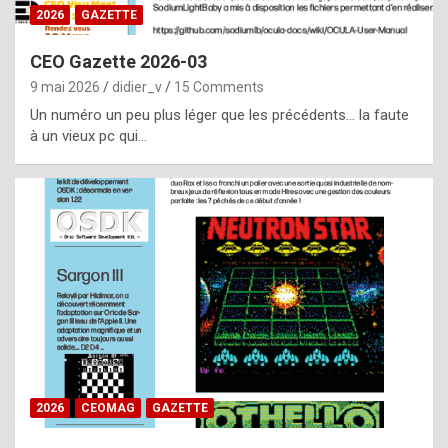
s
2026
GAZETTE
i
CEO Gazette 2026-03
d
9 mai 2026
didier_v
15 Comments
e
Un numéro un peu plus léger que les précédents… la faute
f
à un vieux pc qui…
r
o
m
m
a
y
b
e
b
2026
CEOMAG
GAZETTE
y
a