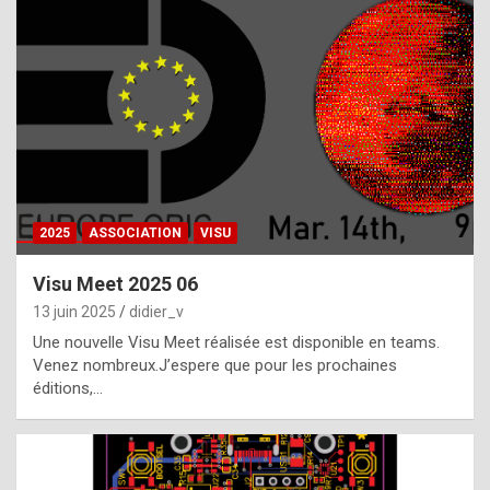
t
h
e
f
a
c
t
2025
ASSOCIATION
VISU
t
h
Visu Meet 2025 06
a
13 juin 2025
didier_v
t
Une nouvelle Visu Meet réalisée est disponible en teams.
t
Venez nombreux.J’espere que pour les prochaines
éditions,…
h
e
b