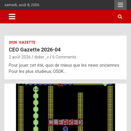
Skip
samedi, août 8, 2026
to
content
i
2026
GAZETTE
t
CEO Gazette 2026-04
r
2 août 2026
didier_v
6 Comments
e
Pour jouer cet été, quoi de mieux que les news oriciennes.
g
Pour les plus studieux, OSDK…
u
l
a
r
l
y
d