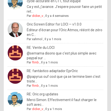
I
cycle-accurate en C11, tout équipé
Ca y est, j'avance. J'espere pouvoir faire un petit
f
ret...
y
Par
didier_v
,
Il y a 4 semaines
o
Oric Screen Editor for LOCI — v1.0.0
u
Éditeur d'écran pour l'Oric Atmos, réécrit de zéro
en C...
w
Par
xahmol
,
Il y a 1 mois
a
RE: Vente du LOCI
n
@semama disons que c'est plus simple avec
paypal sur ...
t
Par
ftmb
,
Il y a 1 mois
t
RE: fantástico adaptador EprOric
o
@papyrus ouf cool que ça se termine bien c'est
k
triste...
Par
ftmb
,
Il y a 1 mois
n
o
RE: Oric.org updates
Merci Simon. Effectivement il faut charger le
w
soft avec...
h
Par
didier_v
,
Il y a 1 mois