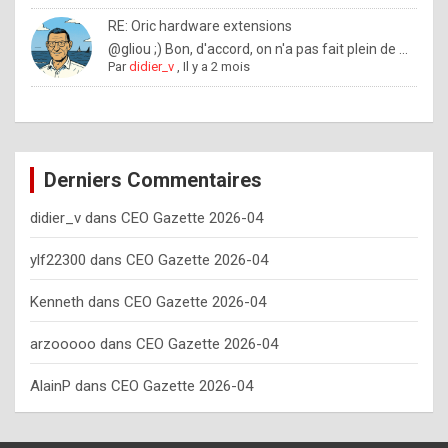
o
RE: Oric hardware extensions
w
@gliou ;) Bon, d'accord, on n'a pas fait plein de ...
Par
didier_v
,
Il y a 2 mois
o
f
t
e
Derniers Commentaires
n
didier_v
dans
CEO Gazette 2026-04
y
o
ylf22300
dans
CEO Gazette 2026-04
u
Kenneth
dans
CEO Gazette 2026-04
s
h
arzooooo
dans
CEO Gazette 2026-04
o
AlainP
dans
CEO Gazette 2026-04
u
l