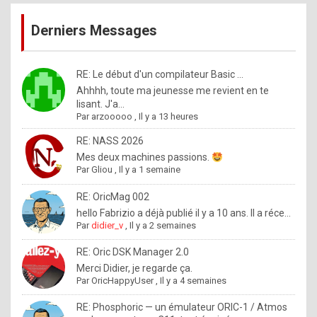
publications
9
Derniers Messages
5
%
m
RE: Le début d'un compilateur Basic ...
Ahhhh, toute ma jeunesse me revient en te
a
lisant. J'a...
d
Par
arzooooo
,
Il y a 13 heures
e
RE: NASS 2026
b
Mes deux machines passions.
Par
Gliou
,
Il y a 1 semaine
y
R
RE: OricMag 002
hello Fabrizio a déjà publié il y a 10 ans. Il a réce...
o
Par
didier_v
,
Il y a 2 semaines
l
RE: Oric DSK Manager 2.0
e
Merci Didier, je regarde ça.
x
Par
OricHappyUser
,
Il y a 4 semaines
.
RE: Phosphoric — un émulateur ORIC-1 / Atmos