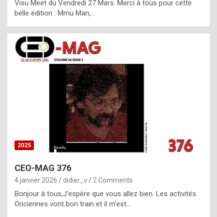
Visu Meet du Vendredi 27 Mars. Merci à tous pour cette
l
belle édition : Mmu Man,…
i
c
a
h
i
s
t
o
r
y
2025
s
CEO-MAG 376
p
4 janvier 2026
didier_v
2 Comments
e
Bonjour à tous,J’espère que vous allez bien. Les activités
c
Oriciennes vont bon train et il m’est…