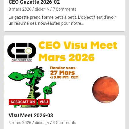
CEO Gazette 2026-02
g
8 mars 2026
didier_v
7 Comments
e
La gazette prend forme petit à petit. L’objectif est d’avoir
n
un résumé des nouveautés pour notre…
u
i
n
e
R
o
l
e
x
ASSOCIATION
VISU
r
Visu Meet 2026-03
e
4 mars 2026
didier_v
4 Comments
p