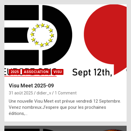
i
a
l
i
s
t
,
i
n
2025
ASSOCIATION
VISU
l
i
Visu Meet 2025-09
g
31 août 2025
didier_v
1 Comment
h
Une nouvelle Visu Meet est prévue vendredi 12 Septembre.
Venez nombreux.J’espere que pour les prochaines
t
éditions,…
o
f