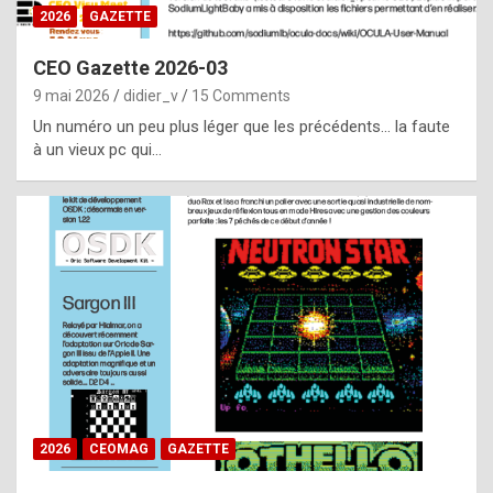
s
2026
GAZETTE
i
CEO Gazette 2026-03
d
9 mai 2026
didier_v
15 Comments
e
Un numéro un peu plus léger que les précédents… la faute
f
à un vieux pc qui…
r
o
m
m
a
y
b
e
b
2026
CEOMAG
GAZETTE
y
a