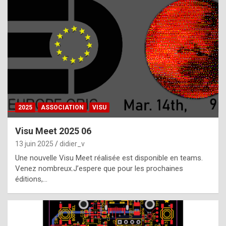
t
h
e
f
a
c
t
2025
ASSOCIATION
VISU
t
h
Visu Meet 2025 06
a
13 juin 2025
didier_v
t
Une nouvelle Visu Meet réalisée est disponible en teams.
t
Venez nombreux.J’espere que pour les prochaines
éditions,…
h
e
b