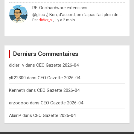
o
RE: Oric hardware extensions
w
@gliou ;) Bon, d'accord, on n'a pas fait plein de ...
Par
didier_v
,
Il y a 2 mois
o
f
t
e
Derniers Commentaires
n
didier_v
dans
CEO Gazette 2026-04
y
o
ylf22300
dans
CEO Gazette 2026-04
u
Kenneth
dans
CEO Gazette 2026-04
s
h
arzooooo
dans
CEO Gazette 2026-04
o
AlainP
dans
CEO Gazette 2026-04
u
l