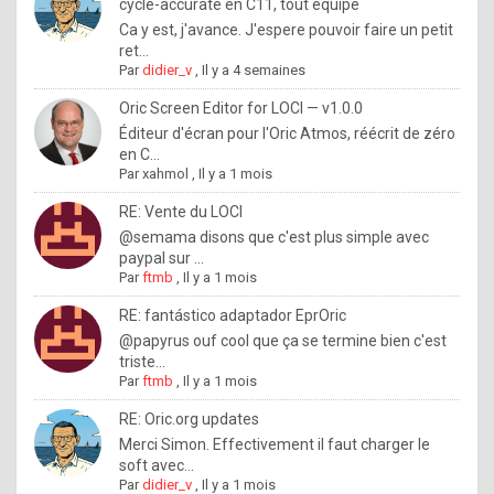
I
cycle-accurate en C11, tout équipé
Ca y est, j'avance. J'espere pouvoir faire un petit
f
ret...
y
Par
didier_v
,
Il y a 4 semaines
o
Oric Screen Editor for LOCI — v1.0.0
u
Éditeur d'écran pour l'Oric Atmos, réécrit de zéro
en C...
w
Par
xahmol
,
Il y a 1 mois
a
RE: Vente du LOCI
n
@semama disons que c'est plus simple avec
paypal sur ...
t
Par
ftmb
,
Il y a 1 mois
t
RE: fantástico adaptador EprOric
o
@papyrus ouf cool que ça se termine bien c'est
k
triste...
Par
ftmb
,
Il y a 1 mois
n
o
RE: Oric.org updates
Merci Simon. Effectivement il faut charger le
w
soft avec...
h
Par
didier_v
,
Il y a 1 mois