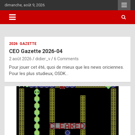
Skip
dimanche, août 9, 2026
to
content
i
2026
GAZETTE
t
CEO Gazette 2026-04
r
2 août 2026
didier_v
6 Comments
e
Pour jouer cet été, quoi de mieux que les news oriciennes.
g
Pour les plus studieux, OSDK…
u
l
a
r
l
y
d