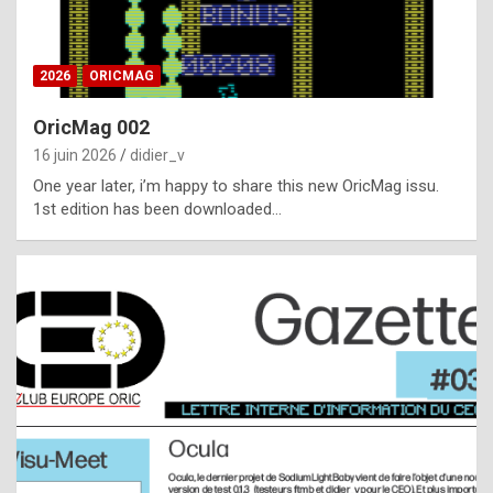
i
ff
2026
ORICMAG
i
c
OricMag 002
u
16 juin 2026
didier_v
l
One year later, i’m happy to share this new OricMag issu.
1st edition has been downloaded…
t
t
o
s
p
o
t
,
a