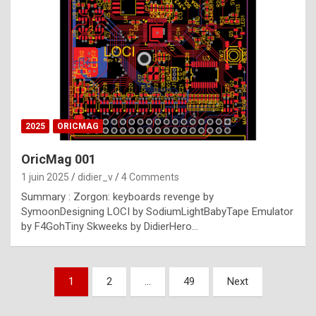
e
s
t
p
h
o
n
2025
ORICMAG
y
OricMag 001
R
1 juin 2025
didier_v
4 Comments
o
Summary : Zorgon: keyboards revenge by
l
SymoonDesigning LOCI by SodiumLightBabyTape Emulator
e
by F4GohTiny Skweeks by DidierHero…
x
a
Pagination
1
2
…
49
Next
r
des
e