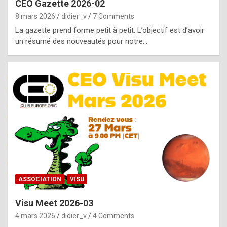
CEO Gazette 2026-02
g
8 mars 2026
didier_v
7 Comments
e
La gazette prend forme petit à petit. L’objectif est d’avoir
n
un résumé des nouveautés pour notre…
u
i
n
e
R
o
l
e
x
ASSOCIATION
VISU
r
Visu Meet 2026-03
e
4 mars 2026
didier_v
4 Comments
p