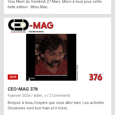
Visu Meet du Vendredi 27 Mars. Merci à tous pour cette
l
belle édition : Mmu Man,…
i
c
a
h
i
s
t
o
r
y
2025
s
CEO-MAG 376
p
4 janvier 2026
didier_v
2 Comments
e
Bonjour à tous,J’espère que vous allez bien. Les activités
c
Oriciennes vont bon train et il m’est…