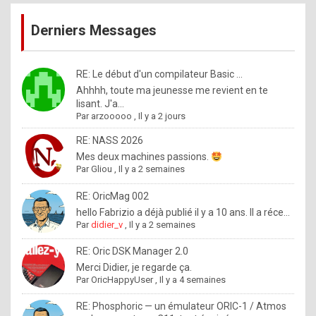
publications
9
Derniers Messages
5
%
m
RE: Le début d'un compilateur Basic ...
Ahhhh, toute ma jeunesse me revient en te
a
lisant. J'a...
d
Par
arzooooo
,
Il y a 2 jours
e
RE: NASS 2026
b
Mes deux machines passions.
Par
Gliou
,
Il y a 2 semaines
y
R
RE: OricMag 002
hello Fabrizio a déjà publié il y a 10 ans. Il a réce...
o
Par
didier_v
,
Il y a 2 semaines
l
RE: Oric DSK Manager 2.0
e
Merci Didier, je regarde ça.
x
Par
OricHappyUser
,
Il y a 4 semaines
.
RE: Phosphoric — un émulateur ORIC-1 / Atmos