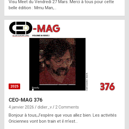
Visu Meet du Vendredi 27 Mars. Merci à tous pour cette
l
belle édition : Mmu Man,…
i
c
a
h
i
s
t
o
r
y
2025
s
CEO-MAG 376
p
4 janvier 2026
didier_v
2 Comments
e
Bonjour à tous,J’espère que vous allez bien. Les activités
c
Oriciennes vont bon train et il m’est…