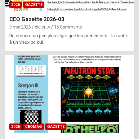
s
2026
GAZETTE
i
CEO Gazette 2026-03
d
9 mai 2026
didier_v
15 Comments
e
Un numéro un peu plus léger que les précédents… la faute
f
à un vieux pc qui…
r
o
m
m
a
y
b
e
b
2026
CEOMAG
GAZETTE
y
a