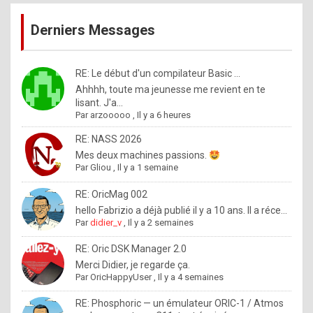
publications
9
Derniers Messages
5
%
m
RE: Le début d'un compilateur Basic ...
Ahhhh, toute ma jeunesse me revient en te
a
lisant. J'a...
d
Par
arzooooo
,
Il y a 6 heures
e
RE: NASS 2026
b
Mes deux machines passions.
Par
Gliou
,
Il y a 1 semaine
y
R
RE: OricMag 002
hello Fabrizio a déjà publié il y a 10 ans. Il a réce...
o
Par
didier_v
,
Il y a 2 semaines
l
RE: Oric DSK Manager 2.0
e
Merci Didier, je regarde ça.
x
Par
OricHappyUser
,
Il y a 4 semaines
.
RE: Phosphoric — un émulateur ORIC-1 / Atmos