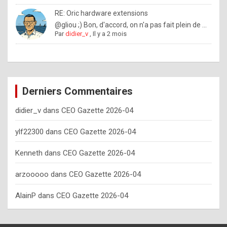
o
RE: Oric hardware extensions
w
@gliou ;) Bon, d'accord, on n'a pas fait plein de ...
Par
didier_v
,
Il y a 2 mois
o
f
t
e
Derniers Commentaires
n
didier_v
dans
CEO Gazette 2026-04
y
o
ylf22300
dans
CEO Gazette 2026-04
u
Kenneth
dans
CEO Gazette 2026-04
s
h
arzooooo
dans
CEO Gazette 2026-04
o
AlainP
dans
CEO Gazette 2026-04
u
l