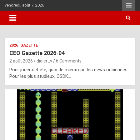
Skip
vendredi, août 7, 2026
to
content
i
2026
GAZETTE
t
CEO Gazette 2026-04
r
2 août 2026
didier_v
6 Comments
e
Pour jouer cet été, quoi de mieux que les news oriciennes.
g
Pour les plus studieux, OSDK…
u
l
a
r
l
y
d