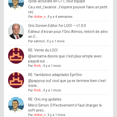
I
cycle-accurate en C11, tout équipé
Ca y est, j'avance. J'espere pouvoir faire un petit
f
ret...
y
Par
didier_v
,
Il y a 4 semaines
o
Oric Screen Editor for LOCI — v1.0.0
u
Éditeur d'écran pour l'Oric Atmos, réécrit de zéro
en C...
w
Par
xahmol
,
Il y a 1 mois
a
RE: Vente du LOCI
n
@semama disons que c'est plus simple avec
paypal sur ...
t
Par
ftmb
,
Il y a 1 mois
t
RE: fantástico adaptador EprOric
o
@papyrus ouf cool que ça se termine bien c'est
k
triste...
Par
ftmb
,
Il y a 1 mois
n
o
RE: Oric.org updates
Merci Simon. Effectivement il faut charger le
w
soft avec...
h
Par
didier_v
,
Il y a 1 mois