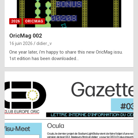
i
ff
2026
ORICMAG
i
c
OricMag 002
u
16 juin 2026
didier_v
l
One year later, i’m happy to share this new OricMag issu.
1st edition has been downloaded…
t
t
o
s
p
o
t
,
a