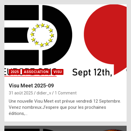
i
a
l
i
s
t
,
i
n
2025
ASSOCIATION
VISU
l
i
Visu Meet 2025-09
g
31 août 2025
didier_v
1 Comment
h
Une nouvelle Visu Meet est prévue vendredi 12 Septembre.
Venez nombreux.J’espere que pour les prochaines
t
éditions,…
o
f