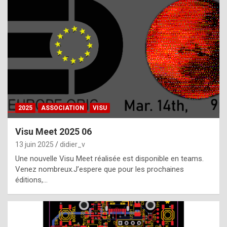
t
h
e
f
a
c
t
2025
ASSOCIATION
VISU
t
h
Visu Meet 2025 06
a
13 juin 2025
didier_v
t
Une nouvelle Visu Meet réalisée est disponible en teams.
t
Venez nombreux.J’espere que pour les prochaines
éditions,…
h
e
b