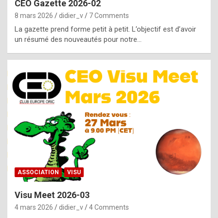
CEO Gazette 2026-02
g
8 mars 2026
didier_v
7 Comments
e
La gazette prend forme petit à petit. L’objectif est d’avoir
n
un résumé des nouveautés pour notre…
u
i
n
e
R
o
l
e
x
ASSOCIATION
VISU
r
Visu Meet 2026-03
e
4 mars 2026
didier_v
4 Comments
p