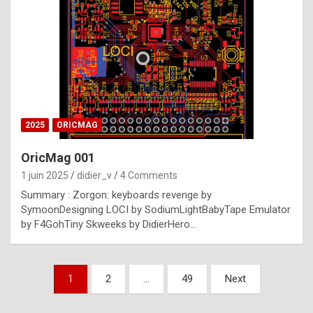
e
s
t
p
h
o
n
2025
ORICMAG
y
OricMag 001
R
1 juin 2025
didier_v
4 Comments
o
Summary : Zorgon: keyboards revenge by
l
SymoonDesigning LOCI by SodiumLightBabyTape Emulator
e
by F4GohTiny Skweeks by DidierHero…
x
a
Pagination
1
2
…
49
Next
r
des
e