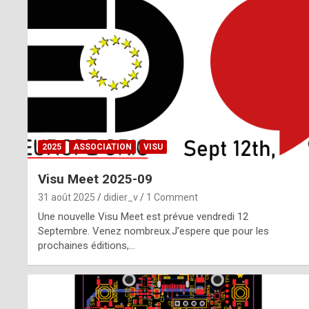
o
m
m
a
y
b
2025
ASSOCIATION
VISU
e
Visu Meet 2025-09
b
31 août 2025
didier_v
1 Comment
y
Une nouvelle Visu Meet est prévue vendredi 12
Septembre. Venez nombreux.J’espere que pour les
a
prochaines éditions,…
g
e