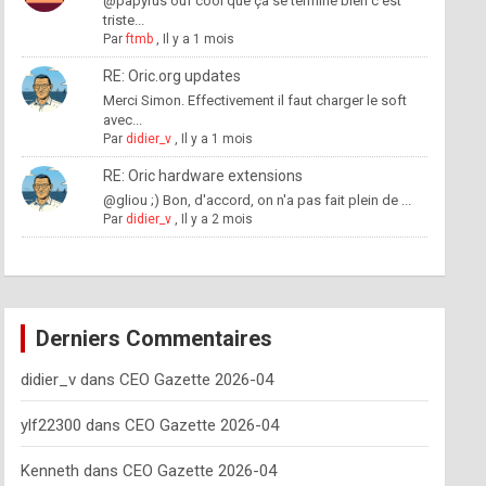
@papyrus ouf cool que ça se termine bien c'est
triste...
Par
ftmb
,
Il y a 1 mois
RE: Oric.org updates
Merci Simon. Effectivement il faut charger le soft
avec...
Par
didier_v
,
Il y a 1 mois
RE: Oric hardware extensions
@gliou ;) Bon, d'accord, on n'a pas fait plein de ...
Par
didier_v
,
Il y a 2 mois
Derniers Commentaires
didier_v
dans
CEO Gazette 2026-04
ylf22300
dans
CEO Gazette 2026-04
Kenneth
dans
CEO Gazette 2026-04