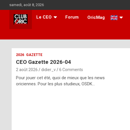
Skip
samedi, août 8, 2026
to
content
Le CEO
Forum
OricMag
i
2026
GAZETTE
CEO Gazette 2026-04
t
2 août 2026
didier_v
6 Comments
r
Pour jouer cet été, quoi de mieux que les news
e
oriciennes. Pour les plus studieux, OSDK…
g
u
l
a