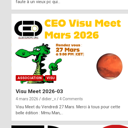
o
faute à un vieux pc qui…
s
p
o
t
,
a
s
ASSOCIATION
VISU
i
Visu Meet 2026-03
d
4 mars 2026
didier_v
4 Comments
e
Visu Meet du Vendredi 27 Mars. Merci à tous pour cette
belle édition : Mmu Man,…
f
r