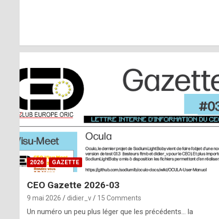
r
l
y
d
i
ff
i
c
u
2026
GAZETTE
l
CEO Gazette 2026-03
t
9 mai 2026
didier_v
15 Comments
t
Un numéro un peu plus léger que les précédents… la