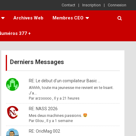
Contact
Inscription
Connexion
Archives Web
Membres CEO
Numéros 377 +
Derniers Messages
RE: Le début d'un compilateur Basic ...
Ahhhh, toute ma jeunesse me revient en te lisant.
J'a...
Par
arzooooo
,
Il y a 21 heures
RE: NASS 2026
Mes deux machines passions.
Par
Gliou
,
Il y a 1 semaine
RE: OricMag 002