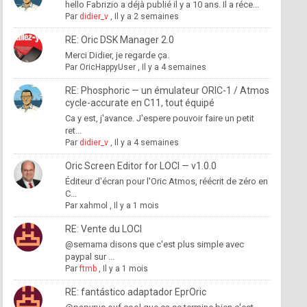
hello Fabrizio a déjà publié il y a 10 ans. Il a réce...
Par
didier_v
,
Il y a 2 semaines
RE: Oric DSK Manager 2.0
Merci Didier, je regarde ça.
Par
OricHappyUser
,
Il y a 4 semaines
RE: Phosphoric — un émulateur ORIC-1 / Atmos
cycle-accurate en C11, tout équipé
Ca y est, j'avance. J'espere pouvoir faire un petit
ret...
Par
didier_v
,
Il y a 4 semaines
Oric Screen Editor for LOCI — v1.0.0
Éditeur d'écran pour l'Oric Atmos, réécrit de zéro en
C...
Par
xahmol
,
Il y a 1 mois
RE: Vente du LOCI
@semama disons que c'est plus simple avec
paypal sur ...
Par
ftmb
,
Il y a 1 mois
RE: fantástico adaptador EprOric