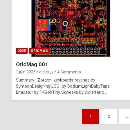
n
u
i
n
e
2025
ORICMAG
R
OricMag 001
o
1 juin 2025
didier_v
4 Comments
l
Summary : Zorgon: keyboards revenge by
e
SymoonDesigning LOCI by SodiumLightBabyTape
Emulator by F4GohTiny Skweeks by DidierHero…
x
r
Pagination
e
1
2
…
des
p