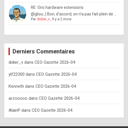
o
RE: Oric hardware extensions
w
@gliou ;) Bon, d'accord, on n'a pas fait plein de ...
Par
didier_v
,
Il y a 2 mois
o
f
t
e
Derniers Commentaires
n
didier_v
dans
CEO Gazette 2026-04
y
o
ylf22300
dans
CEO Gazette 2026-04
u
Kenneth
dans
CEO Gazette 2026-04
s
h
arzooooo
dans
CEO Gazette 2026-04
o
AlainP
dans
CEO Gazette 2026-04
u
l