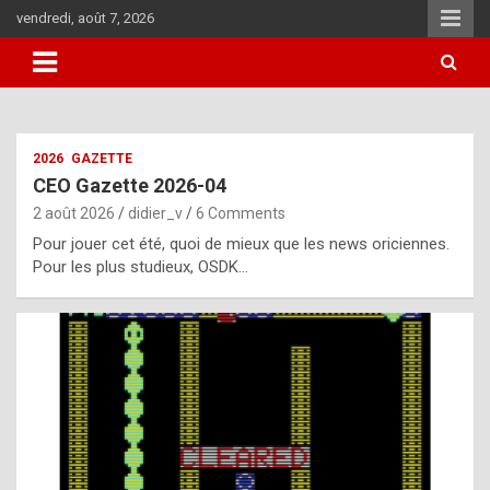
Skip
vendredi, août 7, 2026
to
content
i
2026
GAZETTE
t
CEO Gazette 2026-04
r
2 août 2026
didier_v
6 Comments
e
Pour jouer cet été, quoi de mieux que les news oriciennes.
g
Pour les plus studieux, OSDK…
u
l
a
r
l
y
d