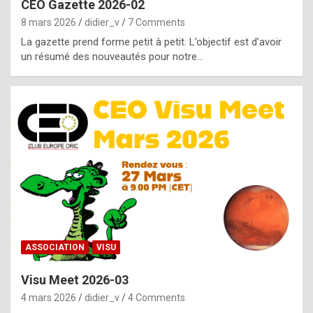
CEO Gazette 2026-02
g
8 mars 2026
didier_v
7 Comments
e
La gazette prend forme petit à petit. L’objectif est d’avoir
n
un résumé des nouveautés pour notre…
u
i
n
e
R
o
l
e
x
ASSOCIATION
VISU
r
Visu Meet 2026-03
e
4 mars 2026
didier_v
4 Comments
p