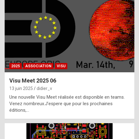
t
h
e
f
a
c
t
2025
ASSOCIATION
VISU
t
h
Visu Meet 2025 06
a
13 juin 2025
didier_v
t
Une nouvelle Visu Meet réalisée est disponible en teams.
t
Venez nombreux.J’espere que pour les prochaines
éditions,…
h
e
b