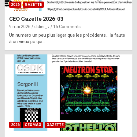
s
2026
GAZETTE
i
CEO Gazette 2026-03
d
9 mai 2026
didier_v
15 Comments
e
Un numéro un peu plus léger que les précédents… la faute
f
à un vieux pc qui…
r
o
m
m
a
y
b
e
b
2026
CEOMAG
GAZETTE
y
a