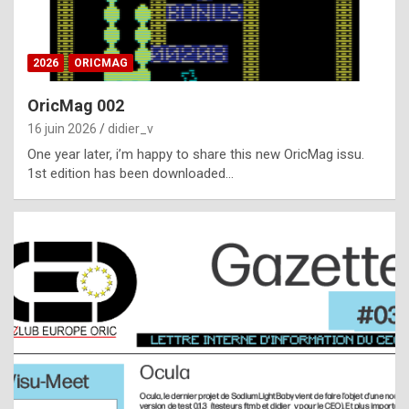
i
ff
2026
ORICMAG
i
c
OricMag 002
u
16 juin 2026
didier_v
l
One year later, i’m happy to share this new OricMag issu.
1st edition has been downloaded…
t
t
o
s
p
o
t
,
a