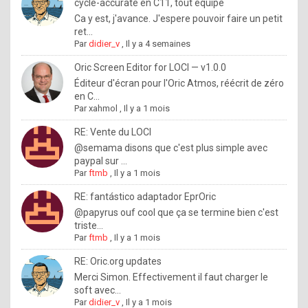
I
cycle-accurate en C11, tout équipé
Ca y est, j'avance. J'espere pouvoir faire un petit
f
ret...
y
Par
didier_v
,
Il y a 4 semaines
o
Oric Screen Editor for LOCI — v1.0.0
u
Éditeur d'écran pour l'Oric Atmos, réécrit de zéro
en C...
w
Par
xahmol
,
Il y a 1 mois
a
RE: Vente du LOCI
n
@semama disons que c'est plus simple avec
paypal sur ...
t
Par
ftmb
,
Il y a 1 mois
t
RE: fantástico adaptador EprOric
o
@papyrus ouf cool que ça se termine bien c'est
k
triste...
Par
ftmb
,
Il y a 1 mois
n
o
RE: Oric.org updates
Merci Simon. Effectivement il faut charger le
w
soft avec...
h
Par
didier_v
,
Il y a 1 mois