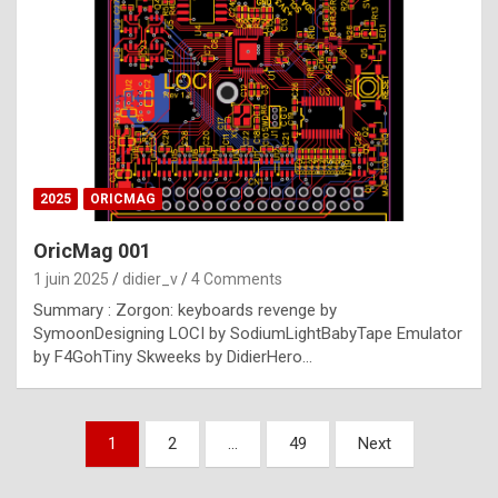
e
s
t
p
h
o
n
2025
ORICMAG
y
OricMag 001
R
1 juin 2025
didier_v
4 Comments
o
Summary : Zorgon: keyboards revenge by
l
SymoonDesigning LOCI by SodiumLightBabyTape Emulator
e
by F4GohTiny Skweeks by DidierHero…
x
a
Pagination
1
2
…
49
Next
r
des
e