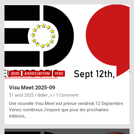
i
a
l
i
s
t
,
i
n
2025
ASSOCIATION
VISU
l
i
Visu Meet 2025-09
g
31 août 2025
didier_v
1 Comment
h
Une nouvelle Visu Meet est prévue vendredi 12 Septembre.
Venez nombreux.J’espere que pour les prochaines
t
éditions,…
o
f