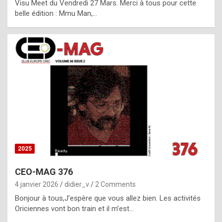
Visu Meet du Vendredi 27 Mars. Merci à tous pour cette
l
belle édition : Mmu Man,…
i
c
a
h
i
s
t
o
r
y
2025
s
CEO-MAG 376
p
4 janvier 2026
didier_v
2 Comments
e
Bonjour à tous,J’espère que vous allez bien. Les activités
c
Oriciennes vont bon train et il m’est…