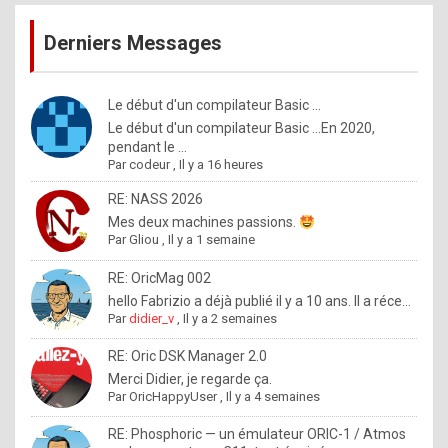
publications
9
Derniers Messages
5
%
m
Le début d'un compilateur Basic ...
Le début d'un compilateur Basic ...En 2020,
a
pendant le ...
d
Par
codeur
,
Il y a 16 heures
e
RE: NASS 2026
b
Mes deux machines passions.
Par
Gliou
,
Il y a 1 semaine
y
R
RE: OricMag 002
hello Fabrizio a déjà publié il y a 10 ans. Il a réce...
o
Par
didier_v
,
Il y a 2 semaines
l
RE: Oric DSK Manager 2.0
e
Merci Didier, je regarde ça.
x
Par
OricHappyUser
,
Il y a 4 semaines
.
RE: Phosphoric — un émulateur ORIC-1 / Atmos