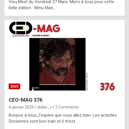
Visu Meet du Vendredi 27 Mars. Merci à tous pour cette
l
belle édition : Mmu Man,…
i
c
a
h
i
s
t
o
r
y
2025
s
CEO-MAG 376
p
4 janvier 2026
didier_v
2 Comments
e
Bonjour à tous,J’espère que vous allez bien. Les activités
c
Oriciennes vont bon train et il m’est…