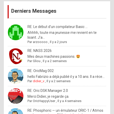
publications
9
Derniers Messages
5
%
m
RE: Le début d'un compilateur Basic ...
Ahhhh, toute ma jeunesse me revient en te
a
lisant. J'a...
d
Par
arzooooo
,
Il y a 2 jours
e
RE: NASS 2026
b
Mes deux machines passions.
Par
Gliou
,
Il y a 2 semaines
y
R
RE: OricMag 002
hello Fabrizio a déjà publié il y a 10 ans. Il a réce...
o
Par
didier_v
,
Il y a 2 semaines
l
RE: Oric DSK Manager 2.0
e
Merci Didier, je regarde ça.
x
Par
OricHappyUser
,
Il y a 4 semaines
.
RE: Phosphoric — un émulateur ORIC-1 / Atmos