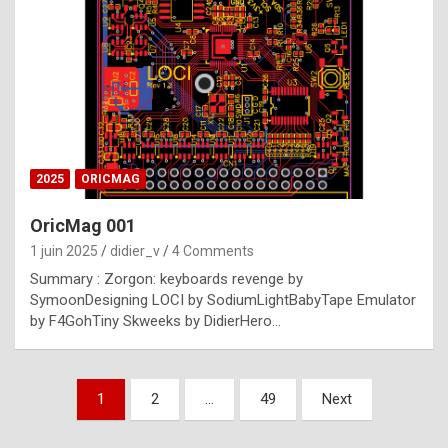
e
s
t
p
h
o
n
2025
ORICMAG
y
OricMag 001
R
1 juin 2025
didier_v
4 Comments
o
Summary : Zorgon: keyboards revenge by
l
SymoonDesigning LOCI by SodiumLightBabyTape Emulator
e
by F4GohTiny Skweeks by DidierHero…
x
a
Pagination
1
2
…
49
Next
r
des
e