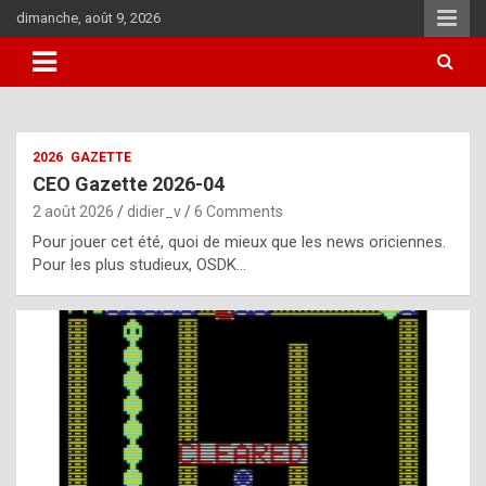
Skip
dimanche, août 9, 2026
to
content
i
2026
GAZETTE
t
CEO Gazette 2026-04
r
2 août 2026
didier_v
6 Comments
e
Pour jouer cet été, quoi de mieux que les news oriciennes.
g
Pour les plus studieux, OSDK…
u
l
a
r
l
y
d