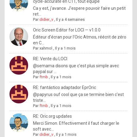
I
cycle-accurate en C11, tout équipé
Ca y est, j'avance. J'espere pouvoir faire un petit
f
ret...
y
Par
didier_v
,
Il y a 4 semaines
o
Oric Screen Editor for LOCI — v1.0.0
u
Éditeur d'écran pour l'Oric Atmos, réécrit de zéro
en C...
w
Par
xahmol
,
Il y a 1 mois
a
RE: Vente du LOCI
n
@semama disons que c'est plus simple avec
paypal sur ...
t
Par
ftmb
,
Il y a 1 mois
t
RE: fantástico adaptador EprOric
o
@papyrus ouf cool que ça se termine bien c'est
k
triste...
Par
ftmb
,
Il y a 1 mois
n
o
RE: Oric.org updates
Merci Simon. Effectivement il faut charger le
w
soft avec...
h
Par
didier_v
,
Il y a 1 mois