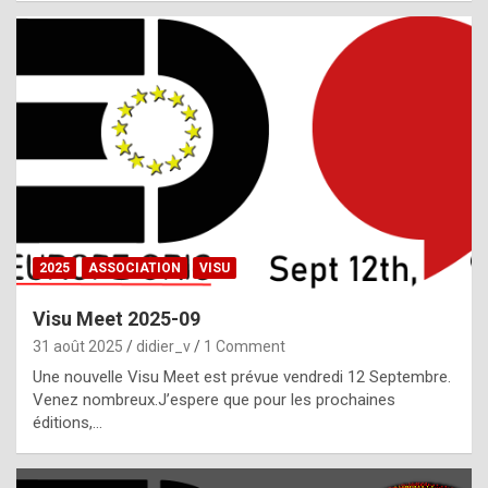
i
a
l
i
s
t
,
i
n
2025
ASSOCIATION
VISU
l
i
Visu Meet 2025-09
g
31 août 2025
didier_v
1 Comment
h
Une nouvelle Visu Meet est prévue vendredi 12 Septembre.
Venez nombreux.J’espere que pour les prochaines
t
éditions,…
o
f