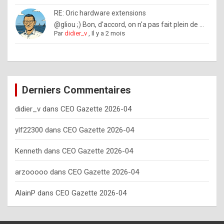
o
RE: Oric hardware extensions
w
@gliou ;) Bon, d'accord, on n'a pas fait plein de ...
Par
didier_v
,
Il y a 2 mois
o
f
t
e
Derniers Commentaires
n
didier_v
dans
CEO Gazette 2026-04
y
o
ylf22300
dans
CEO Gazette 2026-04
u
Kenneth
dans
CEO Gazette 2026-04
s
h
arzooooo
dans
CEO Gazette 2026-04
o
AlainP
dans
CEO Gazette 2026-04
u
l