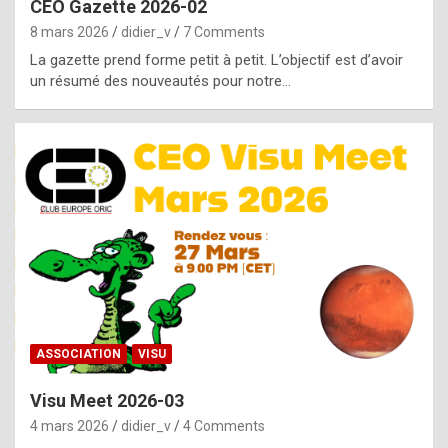
CEO Gazette 2026-02
g
8 mars 2026
didier_v
7 Comments
e
La gazette prend forme petit à petit. L’objectif est d’avoir
n
un résumé des nouveautés pour notre…
u
i
n
e
R
o
l
e
x
ASSOCIATION
VISU
r
Visu Meet 2026-03
e
4 mars 2026
didier_v
4 Comments
p