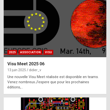
t
h
e
f
a
c
t
2025
ASSOCIATION
VISU
t
h
Visu Meet 2025 06
a
13 juin 2025
didier_v
t
Une nouvelle Visu Meet réalisée est disponible en teams.
t
Venez nombreux.J’espere que pour les prochaines
éditions,…
h
e
b