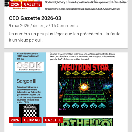
s
2026
GAZETTE
i
CEO Gazette 2026-03
d
9 mai 2026
didier_v
15 Comments
e
Un numéro un peu plus léger que les précédents… la faute
f
à un vieux pc qui…
r
o
m
m
a
y
b
e
b
2026
CEOMAG
GAZETTE
y
a