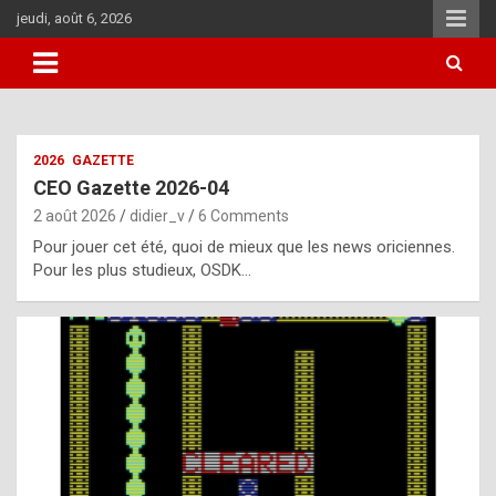
Skip
jeudi, août 6, 2026
to
content
i
2026
GAZETTE
t
CEO Gazette 2026-04
r
2 août 2026
didier_v
6 Comments
e
Pour jouer cet été, quoi de mieux que les news oriciennes.
g
Pour les plus studieux, OSDK…
u
l
a
r
l
y
d