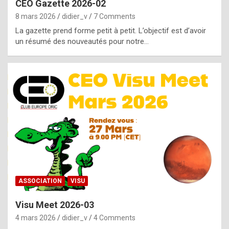
CEO Gazette 2026-02
g
8 mars 2026
didier_v
7 Comments
e
La gazette prend forme petit à petit. L’objectif est d’avoir
n
un résumé des nouveautés pour notre…
u
i
n
e
R
o
l
e
x
ASSOCIATION
VISU
r
Visu Meet 2026-03
e
4 mars 2026
didier_v
4 Comments
p