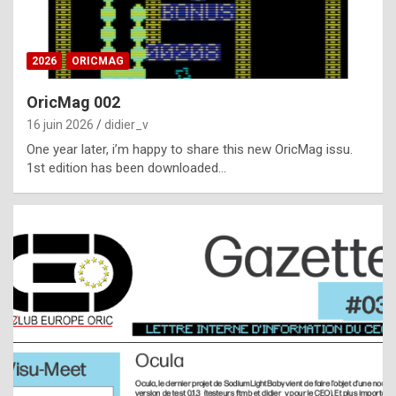
i
ff
2026
ORICMAG
i
c
OricMag 002
u
16 juin 2026
didier_v
l
One year later, i’m happy to share this new OricMag issu.
1st edition has been downloaded…
t
t
o
s
p
o
t
,
a