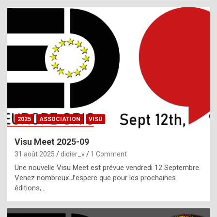
i
a
l
i
s
t
,
i
n
2025
ASSOCIATION
VISU
l
i
Visu Meet 2025-09
g
31 août 2025
didier_v
1 Comment
h
Une nouvelle Visu Meet est prévue vendredi 12 Septembre.
Venez nombreux.J’espere que pour les prochaines
t
éditions,…
o
f