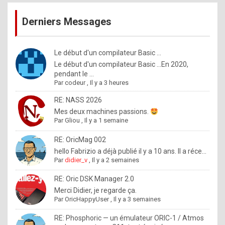
publications
9
Derniers Messages
5
%
m
Le début d'un compilateur Basic ...
Le début d'un compilateur Basic ...En 2020,
a
pendant le ...
d
Par
codeur
,
Il y a 3 heures
e
RE: NASS 2026
b
Mes deux machines passions.
Par
Gliou
,
Il y a 1 semaine
y
R
RE: OricMag 002
hello Fabrizio a déjà publié il y a 10 ans. Il a réce...
o
Par
didier_v
,
Il y a 2 semaines
l
RE: Oric DSK Manager 2.0
e
Merci Didier, je regarde ça.
x
Par
OricHappyUser
,
Il y a 3 semaines
.
RE: Phosphoric — un émulateur ORIC-1 / Atmos