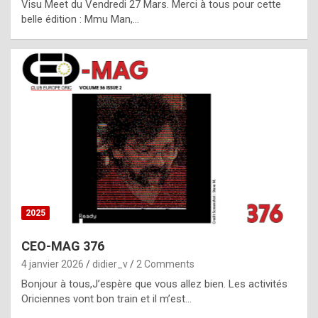
Visu Meet du Vendredi 27 Mars. Merci à tous pour cette
l
belle édition : Mmu Man,…
i
c
a
h
i
s
t
o
r
y
2025
s
CEO-MAG 376
p
4 janvier 2026
didier_v
2 Comments
e
Bonjour à tous,J’espère que vous allez bien. Les activités
c
Oriciennes vont bon train et il m’est…