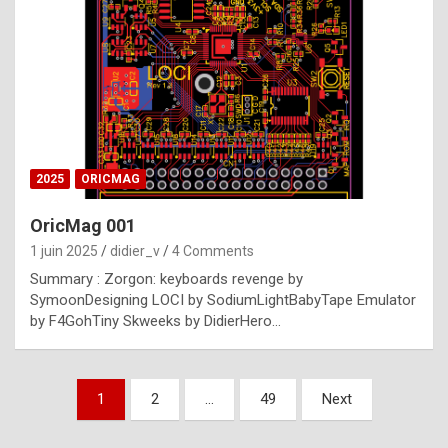
e
s
t
p
h
o
n
2025
ORICMAG
y
OricMag 001
R
1 juin 2025
didier_v
4 Comments
o
Summary : Zorgon: keyboards revenge by
l
SymoonDesigning LOCI by SodiumLightBabyTape Emulator
e
by F4GohTiny Skweeks by DidierHero…
x
a
Pagination
1
2
…
49
Next
r
des
e