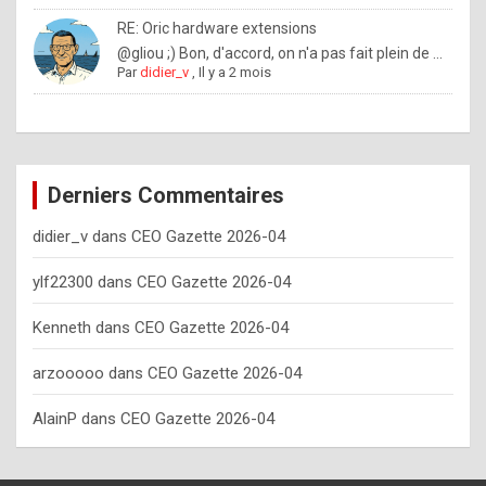
o
RE: Oric hardware extensions
w
@gliou ;) Bon, d'accord, on n'a pas fait plein de ...
Par
didier_v
,
Il y a 2 mois
o
f
t
e
Derniers Commentaires
n
didier_v
dans
CEO Gazette 2026-04
y
o
ylf22300
dans
CEO Gazette 2026-04
u
Kenneth
dans
CEO Gazette 2026-04
s
h
arzooooo
dans
CEO Gazette 2026-04
o
AlainP
dans
CEO Gazette 2026-04
u
l