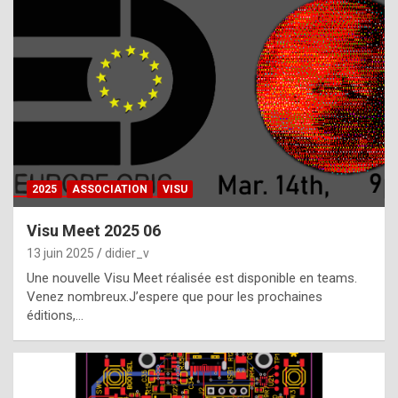
t
h
e
f
a
c
t
2025
ASSOCIATION
VISU
t
h
Visu Meet 2025 06
a
13 juin 2025
didier_v
t
Une nouvelle Visu Meet réalisée est disponible en teams.
t
Venez nombreux.J’espere que pour les prochaines
éditions,…
h
e
b