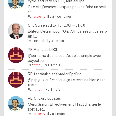
I
cycle-accurate en C11, tout équipé
Ca y est, j'avance. J'espere pouvoir faire un petit
f
ret...
y
Par
didier_v
,
Il y a 4 semaines
o
Oric Screen Editor for LOCI — v1.0.0
u
Éditeur d'écran pour l'Oric Atmos, réécrit de zéro
en C...
w
Par
xahmol
,
Il y a 1 mois
a
RE: Vente du LOCI
n
@semama disons que c'est plus simple avec
paypal sur ...
t
Par
ftmb
,
Il y a 1 mois
t
RE: fantástico adaptador EprOric
o
@papyrus ouf cool que ça se termine bien c'est
k
triste...
Par
ftmb
,
Il y a 1 mois
n
o
RE: Oric.org updates
Merci Simon. Effectivement il faut charger le
w
soft avec...
h
Par
didier_v
,
Il y a 1 mois