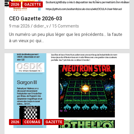
s
2026
GAZETTE
i
CEO Gazette 2026-03
d
9 mai 2026
didier_v
15 Comments
e
Un numéro un peu plus léger que les précédents… la faute
f
à un vieux pc qui…
r
o
m
m
a
y
b
e
b
2026
CEOMAG
GAZETTE
y
a