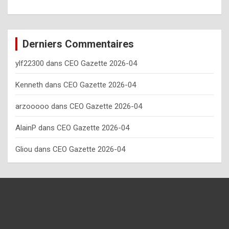
o
w
o
Derniers Commentaires
f
ylf22300
dans
CEO Gazette 2026-04
t
e
Kenneth
dans
CEO Gazette 2026-04
n
arzooooo
dans
CEO Gazette 2026-04
y
AlainP
dans
CEO Gazette 2026-04
o
u
Gliou
dans
CEO Gazette 2026-04
s
h
o
u
l