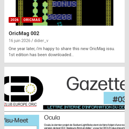
i
ff
2026
ORICMAG
i
c
OricMag 002
u
16 juin 2026
didier_v
l
One year later, i’m happy to share this new OricMag issu.
1st edition has been downloaded…
t
t
o
s
p
o
t
,
a