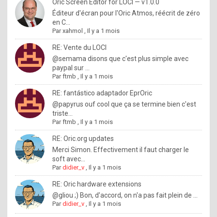
I
Oric Screen Editor for LOCI — v1.0.0
Éditeur d'écran pour l'Oric Atmos, réécrit de zéro
f
en C...
y
Par
xahmol
,
Il y a 1 mois
o
RE: Vente du LOCI
u
@semama disons que c'est plus simple avec
paypal sur ...
w
Par
ftmb
,
Il y a 1 mois
a
RE: fantástico adaptador EprOric
n
@papyrus ouf cool que ça se termine bien c'est
triste...
t
Par
ftmb
,
Il y a 1 mois
t
RE: Oric.org updates
o
Merci Simon. Effectivement il faut charger le
k
soft avec...
Par
didier_v
,
Il y a 1 mois
n
o
RE: Oric hardware extensions
@gliou ;) Bon, d'accord, on n'a pas fait plein de ...
w
Par
didier_v
,
Il y a 1 mois
h