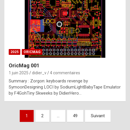
e
s
t
p
h
o
n
2025
ORICMAG
y
OricMag 001
R
1 juin 2025
didier_v
4 commentaires
o
Summary : Zorgon: keyboards revenge by
l
SymoonDesigning LOCI by SodiumLightBabyTape Emulator
e
by F4GohTiny Skweeks by DidierHero…
x
a
Pagination
1
2
…
49
Suivant
r
des
e