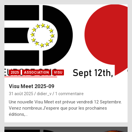
i
a
l
i
s
t
,
i
n
2025
ASSOCIATION
VISU
l
i
Visu Meet 2025-09
g
31 août 2025
didier_v
1 commentaire
h
Une nouvelle Visu Meet est prévue vendredi 12 Septembre.
Venez nombreux.J’espere que pour les prochaines
t
éditions,…
o
f