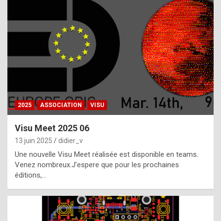
t
h
e
f
a
c
t
2025
ASSOCIATION
VISU
t
h
Visu Meet 2025 06
a
13 juin 2025
didier_v
t
Une nouvelle Visu Meet réalisée est disponible en teams.
t
Venez nombreux.J’espere que pour les prochaines
éditions,…
h
e
b