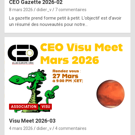
CEO Gazette 2026-02
g
8 mars 2026
didier_v
7 commentaires
e
La gazette prend forme petit à petit. L’objectif est d’avoir
n
un résumé des nouveautés pour notre…
u
i
n
e
R
o
l
e
x
ASSOCIATION
VISU
r
Visu Meet 2026-03
e
4 mars 2026
didier_v
4 commentaires
p