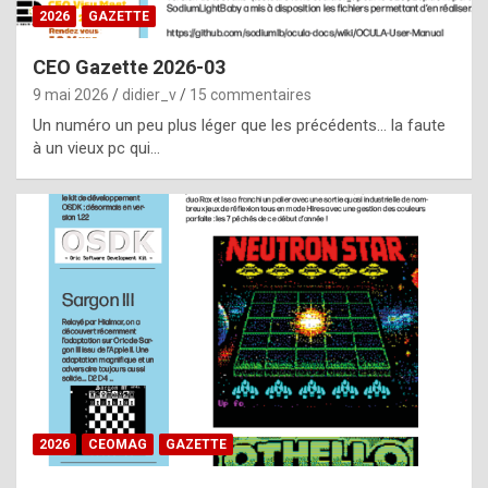
s
2026
GAZETTE
i
CEO Gazette 2026-03
d
9 mai 2026
didier_v
15 commentaires
e
Un numéro un peu plus léger que les précédents… la faute
f
à un vieux pc qui…
r
o
m
m
a
y
b
e
b
2026
CEOMAG
GAZETTE
y
a