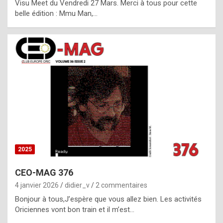
Visu Meet du Vendredi 27 Mars. Merci à tous pour cette
l
belle édition : Mmu Man,…
i
c
a
h
i
s
t
o
r
y
2025
s
CEO-MAG 376
p
4 janvier 2026
didier_v
2 commentaires
e
Bonjour à tous,J’espère que vous allez bien. Les activités
c
Oriciennes vont bon train et il m’est…