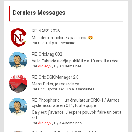
publications
9
Derniers Messages
5
%
m
RE: NASS 2026
Mes deux machines passions.
a
Par
Gliou
,
Il y a 1 semaine
d
RE: OricMag 002
e
hello Fabrizio a déjà publié il y a 10 ans. Il a réce...
b
Par
didier_v
,
Il y a 2 semaines
y
RE: Oric DSK Manager 2.0
R
Merci Didier, je regarde ça.
Par
OricHappyUser
,
Il y a 3 semaines
o
l
RE: Phosphoric — un émulateur ORIC-1 / Atmos
cycle-accurate en C11, tout équipé
e
Ca y est, j'avance. J'espere pouvoir faire un petit
x
ret...
Par
didier_v
,
Il y a 4 semaines
.