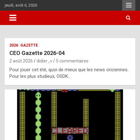
Aller
jeudi, août 6, 2026
au
contenu
i
2026
GAZETTE
t
CEO Gazette 2026-04
r
2 août 2026
didier_v
5 commentaires
e
Pour jouer cet été, quoi de mieux que les news oriciennes.
g
Pour les plus studieux, OSDK…
u
l
a
r
l
y
d