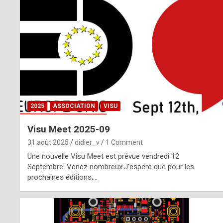
o
m
m
a
y
b
2025
ASSOCIATION
VISU
e
Visu Meet 2025-09
b
31 août 2025
didier_v
1 Comment
y
Une nouvelle Visu Meet est prévue vendredi 12
Septembre. Venez nombreux.J’espere que pour les
a
prochaines éditions,…
g
e