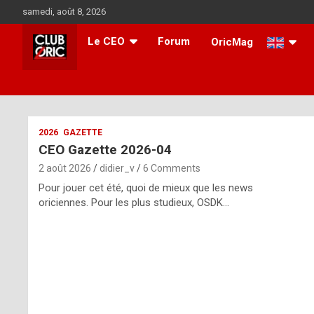
Skip
samedi, août 8, 2026
to
content
Le CEO
Forum
OricMag
i
2026
GAZETTE
CEO Gazette 2026-04
t
2 août 2026
didier_v
6 Comments
r
Pour jouer cet été, quoi de mieux que les news
e
oriciennes. Pour les plus studieux, OSDK…
g
u
l
a