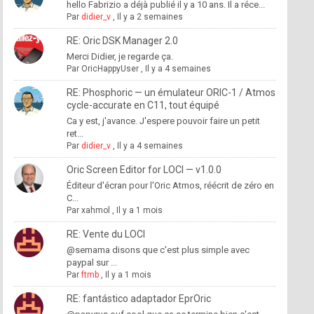
hello Fabrizio a déjà publié il y a 10 ans. Il a réce...
Par
didier_v
,
Il y a 2 semaines
RE: Oric DSK Manager 2.0
Merci Didier, je regarde ça.
Par
OricHappyUser
,
Il y a 4 semaines
RE: Phosphoric — un émulateur ORIC-1 / Atmos
cycle-accurate en C11, tout équipé
Ca y est, j'avance. J'espere pouvoir faire un petit
ret...
Par
didier_v
,
Il y a 4 semaines
Oric Screen Editor for LOCI — v1.0.0
Éditeur d'écran pour l'Oric Atmos, réécrit de zéro en
C...
Par
xahmol
,
Il y a 1 mois
RE: Vente du LOCI
@semama disons que c'est plus simple avec
paypal sur ...
Par
ftmb
,
Il y a 1 mois
RE: fantástico adaptador EprOric