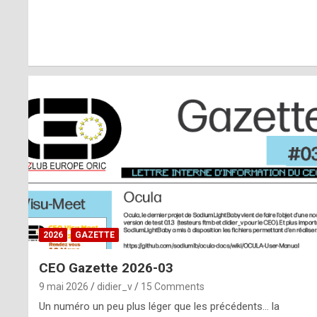
r
l
y
d
i
ff
i
c
u
2026
GAZETTE
l
CEO Gazette 2026-03
t
9 mai 2026
didier_v
15 Comments
t
Un numéro un peu plus léger que les précédents… la