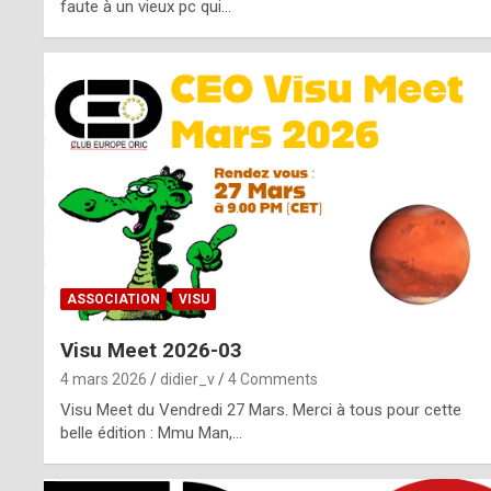
o
faute à un vieux pc qui…
s
p
o
t
,
a
s
ASSOCIATION
VISU
i
Visu Meet 2026-03
d
4 mars 2026
didier_v
4 Comments
e
Visu Meet du Vendredi 27 Mars. Merci à tous pour cette
belle édition : Mmu Man,…
f
r