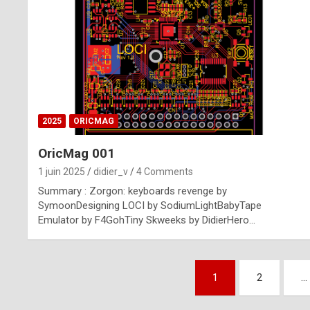
n
u
i
n
e
2025
ORICMAG
R
OricMag 001
o
1 juin 2025
didier_v
4 Comments
l
Summary : Zorgon: keyboards revenge by
e
SymoonDesigning LOCI by SodiumLightBabyTape
Emulator by F4GohTiny Skweeks by DidierHero…
x
r
Pagination
e
1
2
…
des
p