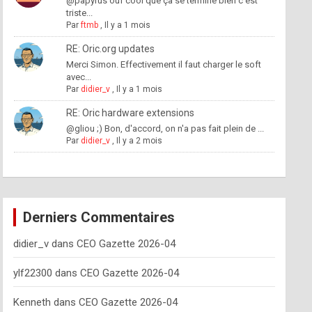
@papyrus ouf cool que ça se termine bien c'est
triste...
Par
ftmb
,
Il y a 1 mois
RE: Oric.org updates
Merci Simon. Effectivement il faut charger le soft
avec...
Par
didier_v
,
Il y a 1 mois
RE: Oric hardware extensions
@gliou ;) Bon, d'accord, on n'a pas fait plein de ...
Par
didier_v
,
Il y a 2 mois
Derniers Commentaires
didier_v
dans
CEO Gazette 2026-04
ylf22300
dans
CEO Gazette 2026-04
Kenneth
dans
CEO Gazette 2026-04