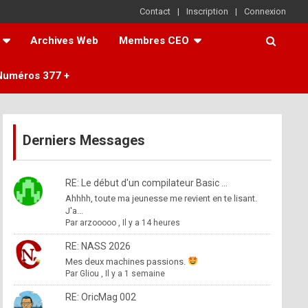
Contact
Inscription
Connexion
Archives Web
Membres CEO
Numéros 377 +
Derniers Messages
RE: Le début d'un compilateur Basic ...
Ahhhh, toute ma jeunesse me revient en te lisant.
J'a...
Par
arzooooo
,
Il y a 14 heures
RE: NASS 2026
Mes deux machines passions.
Par
Gliou
,
Il y a 1 semaine
RE: OricMag 002