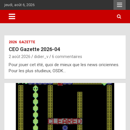
Aller
jeudi, août 6, 2026
au
contenu
i
2026
GAZETTE
t
CEO Gazette 2026-04
r
2 août 2026
didier_v
6 commentaires
e
Pour jouer cet été, quoi de mieux que les news oriciennes.
g
Pour les plus studieux, OSDK…
u
l
a
r
l
y
d