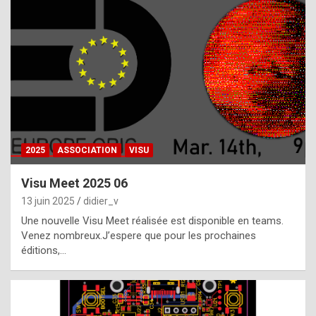
t
h
e
f
a
c
t
2025
ASSOCIATION
VISU
t
h
Visu Meet 2025 06
a
13 juin 2025
didier_v
t
Une nouvelle Visu Meet réalisée est disponible en teams.
t
Venez nombreux.J’espere que pour les prochaines
éditions,…
h
e
b