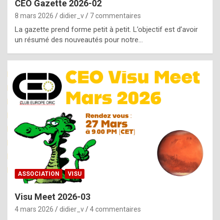
CEO Gazette 2026-02
g
8 mars 2026
didier_v
7 commentaires
e
La gazette prend forme petit à petit. L’objectif est d’avoir
n
un résumé des nouveautés pour notre…
u
i
n
e
R
o
l
e
x
ASSOCIATION
VISU
r
Visu Meet 2026-03
e
4 mars 2026
didier_v
4 commentaires
p