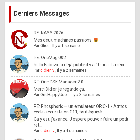
publications
9
Derniers Messages
5
%
m
RE: NASS 2026
Mes deux machines passions.
a
Par
Gliou
,
Il y a 1 semaine
d
RE: OricMag 002
e
hello Fabrizio a déjà publié il y a 10 ans. Il a réce...
b
Par
didier_v
,
Il y a 2 semaines
y
RE: Oric DSK Manager 2.0
R
Merci Didier, je regarde ça.
Par
OricHappyUser
,
Il y a 3 semaines
o
l
RE: Phosphoric — un émulateur ORIC-1 / Atmos
cycle-accurate en C11, tout équipé
e
Ca y est, j'avance. J'espere pouvoir faire un petit
x
ret...
Par
didier_v
,
Il y a 4 semaines
.