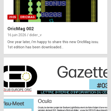
i
ff
2026
ORICMAG
i
c
OricMag 002
u
16 juin 2026
didier_v
l
One year later, i’m happy to share this new OricMag issu.
1st edition has been downloaded…
t
t
o
s
p
o
t
,
a