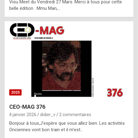
Visu Meet du Vendredi 27 Mars. Merci à tous pour cette
l
belle édition : Mmu Man,…
i
c
a
h
i
s
t
o
r
y
2025
s
CEO-MAG 376
p
4 janvier 2026
didier_v
2 commentaires
e
Bonjour à tous,J’espère que vous allez bien. Les activités
c
Oriciennes vont bon train et il m’est…