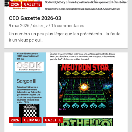
s
2026
GAZETTE
i
CEO Gazette 2026-03
d
9 mai 2026
didier_v
15 commentaires
e
Un numéro un peu plus léger que les précédents… la faute
f
à un vieux pc qui…
r
o
m
m
a
y
b
e
b
2026
CEOMAG
GAZETTE
y
a