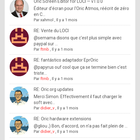
I
Oric Screen Editor for LOCI — v1.0.0
Éditeur d'écran pour l'Oric Atmos, réécrit de zéro
f
en C...
y
Par
xahmol
,
Il y a 1 mois
o
RE: Vente du LOCI
u
@semama disons que c'est plus simple avec
paypal sur ...
w
Par
ftmb
,
Il y a 1 mois
a
RE: fantástico adaptador EprOric
n
@papyrus ouf cool que ça se termine bien c'est
triste...
t
Par
ftmb
,
Il y a 1 mois
t
RE: Oric.org updates
o
Merci Simon. Effectivement il faut charger le
k
soft avec...
Par
didier_v
,
Il y a 1 mois
n
o
RE: Oric hardware extensions
@gliou ;) Bon, d'accord, on n'a pas fait plein de ...
w
Par
didier_v
,
Il y a 1 mois
h