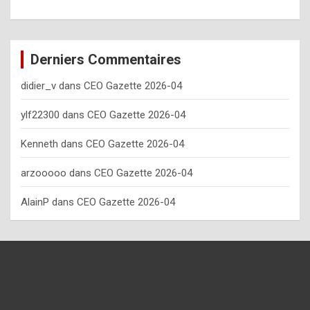
o
w
o
Derniers Commentaires
f
didier_v
dans
CEO Gazette 2026-04
t
e
ylf22300
dans
CEO Gazette 2026-04
n
Kenneth
dans
CEO Gazette 2026-04
y
arzooooo
dans
CEO Gazette 2026-04
o
u
AlainP
dans
CEO Gazette 2026-04
s
h
o
u
l