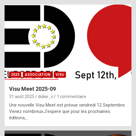
i
a
l
i
s
t
,
i
n
2025
ASSOCIATION
VISU
l
i
Visu Meet 2025-09
g
31 août 2025
didier_v
1 commentaire
h
Une nouvelle Visu Meet est prévue vendredi 12 Septembre.
Venez nombreux.J’espere que pour les prochaines
t
éditions,…
o
f