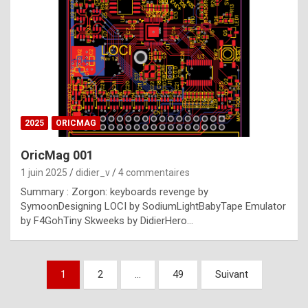
e
s
t
p
h
o
n
2025
ORICMAG
y
OricMag 001
R
1 juin 2025
didier_v
4 commentaires
o
Summary : Zorgon: keyboards revenge by
l
SymoonDesigning LOCI by SodiumLightBabyTape Emulator
e
by F4GohTiny Skweeks by DidierHero…
x
a
Pagination
1
2
…
49
Suivant
r
des
e