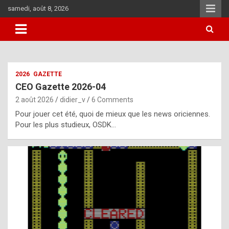
Skip
samedi, août 8, 2026
to
content
i
2026
GAZETTE
t
CEO Gazette 2026-04
r
2 août 2026
didier_v
6 Comments
e
Pour jouer cet été, quoi de mieux que les news oriciennes.
g
Pour les plus studieux, OSDK…
u
l
a
r
l
y
d