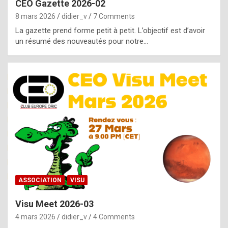
CEO Gazette 2026-02
g
8 mars 2026
didier_v
7 Comments
e
La gazette prend forme petit à petit. L’objectif est d’avoir
n
un résumé des nouveautés pour notre…
u
i
n
e
R
o
l
e
x
ASSOCIATION
VISU
r
Visu Meet 2026-03
e
4 mars 2026
didier_v
4 Comments
p