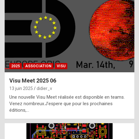
t
h
e
f
a
c
t
2025
ASSOCIATION
VISU
t
h
Visu Meet 2025 06
a
13 juin 2025
didier_v
t
Une nouvelle Visu Meet réalisée est disponible en teams.
t
Venez nombreux.J’espere que pour les prochaines
éditions,…
h
e
b