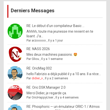
publications
9
Derniers Messages
5
%
m
RE: Le début d'un compilateur Basic ...
Ahhhh, toute ma jeunesse me revient en te
a
lisant. J'a...
d
Par
arzooooo
,
Il y a 1 jour
e
RE: NASS 2026
b
Mes deux machines passions.
Par
Gliou
,
Il y a 1 semaine
y
R
RE: OricMag 002
hello Fabrizio a déjà publié il y a 10 ans. Il a réce...
o
Par
didier_v
,
Il y a 2 semaines
l
RE: Oric DSK Manager 2.0
e
Merci Didier, je regarde ça.
x
Par
OricHappyUser
,
Il y a 4 semaines
.
RE: Phosphoric — un émulateur ORIC-1 / Atmos