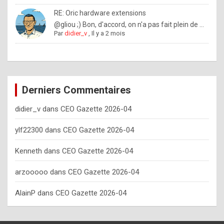
o
RE: Oric hardware extensions
w
@gliou ;) Bon, d'accord, on n'a pas fait plein de ...
Par
didier_v
,
Il y a 2 mois
o
f
t
e
Derniers Commentaires
n
didier_v
dans
CEO Gazette 2026-04
y
o
ylf22300
dans
CEO Gazette 2026-04
u
Kenneth
dans
CEO Gazette 2026-04
s
h
arzooooo
dans
CEO Gazette 2026-04
o
AlainP
dans
CEO Gazette 2026-04
u
l