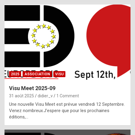
i
a
l
i
s
t
,
i
n
2025
ASSOCIATION
VISU
l
i
Visu Meet 2025-09
g
31 août 2025
didier_v
1 Comment
h
Une nouvelle Visu Meet est prévue vendredi 12 Septembre.
Venez nombreux.J’espere que pour les prochaines
t
éditions,…
o
f