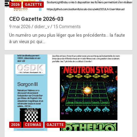
s
2026
GAZETTE
i
CEO Gazette 2026-03
d
9 mai 2026
didier_v
15 Comments
e
Un numéro un peu plus léger que les précédents… la faute
f
à un vieux pc qui…
r
o
m
m
a
y
b
e
b
2026
CEOMAG
GAZETTE
y
a