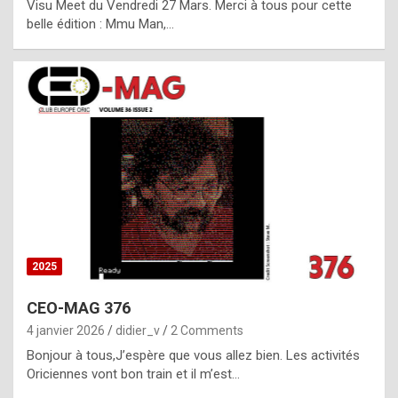
Visu Meet du Vendredi 27 Mars. Merci à tous pour cette
l
belle édition : Mmu Man,…
i
c
a
h
i
s
t
o
r
y
2025
s
CEO-MAG 376
p
4 janvier 2026
didier_v
2 Comments
e
Bonjour à tous,J’espère que vous allez bien. Les activités
c
Oriciennes vont bon train et il m’est…