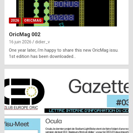
i
ff
2026
ORICMAG
i
c
OricMag 002
u
16 juin 2026
didier_v
l
One year later, i’m happy to share this new OricMag issu.
1st edition has been downloaded…
t
t
o
s
p
o
t
,
a