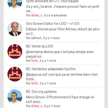
I
cycle-accurate en C11, tout équipé
Ca y est, j'avance. J'espere pouvoir faire un petit
f
ret...
y
Par
didier_v
,
Il y a 4 semaines
o
Oric Screen Editor for LOCI — v1.0.0
u
Éditeur d'écran pour l'Oric Atmos, réécrit de zéro
en C...
w
Par
xahmol
,
Il y a 1 mois
a
RE: Vente du LOCI
n
@semama disons que c'est plus simple avec
paypal sur ...
t
Par
ftmb
,
Il y a 1 mois
t
RE: fantástico adaptador EprOric
o
@papyrus ouf cool que ça se termine bien c'est
k
triste...
Par
ftmb
,
Il y a 1 mois
n
o
RE: Oric.org updates
Merci Simon. Effectivement il faut charger le
w
soft avec...
h
Par
didier_v
,
Il y a 1 mois