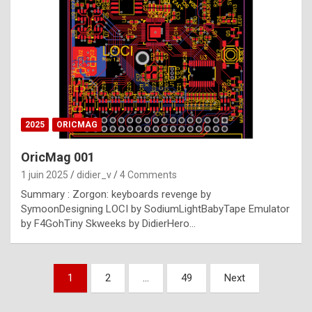
e
s
t
p
h
o
n
2025
ORICMAG
y
OricMag 001
R
1 juin 2025
didier_v
4 Comments
o
Summary : Zorgon: keyboards revenge by
l
SymoonDesigning LOCI by SodiumLightBabyTape Emulator
e
by F4GohTiny Skweeks by DidierHero…
x
a
Pagination
1
2
…
49
Next
r
des
e