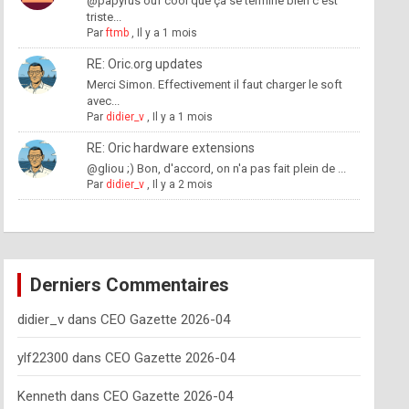
@papyrus ouf cool que ça se termine bien c'est
triste...
Par
ftmb
,
Il y a 1 mois
RE: Oric.org updates
Merci Simon. Effectivement il faut charger le soft
avec...
Par
didier_v
,
Il y a 1 mois
RE: Oric hardware extensions
@gliou ;) Bon, d'accord, on n'a pas fait plein de ...
Par
didier_v
,
Il y a 2 mois
Derniers Commentaires
didier_v
dans
CEO Gazette 2026-04
ylf22300
dans
CEO Gazette 2026-04
Kenneth
dans
CEO Gazette 2026-04