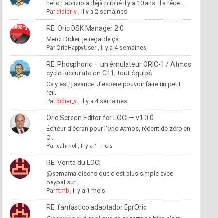
hello Fabrizio a déjà publié il y a 10 ans. Il a réce...
Par
didier_v
,
Il y a 2 semaines
RE: Oric DSK Manager 2.0
Merci Didier, je regarde ça.
Par
OricHappyUser
,
Il y a 4 semaines
RE: Phosphoric — un émulateur ORIC-1 / Atmos
cycle-accurate en C11, tout équipé
Ca y est, j'avance. J'espere pouvoir faire un petit
ret...
Par
didier_v
,
Il y a 4 semaines
Oric Screen Editor for LOCI — v1.0.0
Éditeur d'écran pour l'Oric Atmos, réécrit de zéro en
C...
Par
xahmol
,
Il y a 1 mois
RE: Vente du LOCI
@semama disons que c'est plus simple avec
paypal sur ...
Par
ftmb
,
Il y a 1 mois
RE: fantástico adaptador EprOric