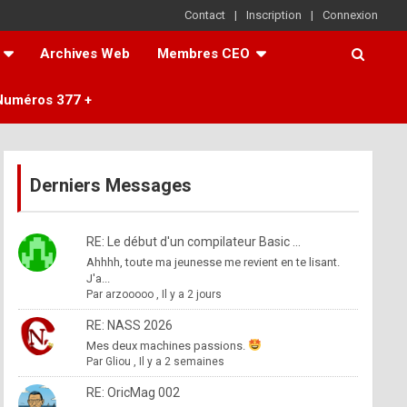
Contact
Inscription
Connexion
Archives Web
Membres CEO
Numéros 377 +
Derniers Messages
RE: Le début d'un compilateur Basic ...
Ahhhh, toute ma jeunesse me revient en te lisant.
J'a...
Par
arzooooo
,
Il y a 2 jours
RE: NASS 2026
Mes deux machines passions.
Par
Gliou
,
Il y a 2 semaines
RE: OricMag 002