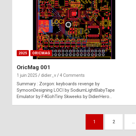
n
u
i
n
e
2025
ORICMAG
R
OricMag 001
o
1 juin 2025
didier_v
4 Comments
l
Summary : Zorgon: keyboards revenge by
e
SymoonDesigning LOCI by SodiumLightBabyTape
Emulator by F4GohTiny Skweeks by DidierHero…
x
r
Pagination
e
1
2
…
des
p