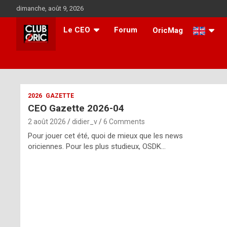
Skip
dimanche, août 9, 2026
to
content
Le CEO
Forum
OricMag
i
2026
GAZETTE
CEO Gazette 2026-04
t
2 août 2026
didier_v
6 Comments
r
Pour jouer cet été, quoi de mieux que les news
e
oriciennes. Pour les plus studieux, OSDK…
g
u
l
a