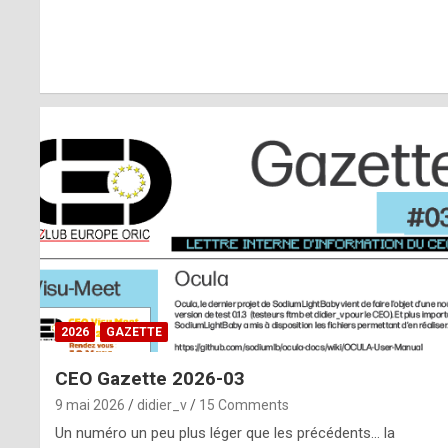
r
l
y
d
i
ff
i
c
u
2026
GAZETTE
l
CEO Gazette 2026-03
t
9 mai 2026
didier_v
15 Comments
t
Un numéro un peu plus léger que les précédents… la