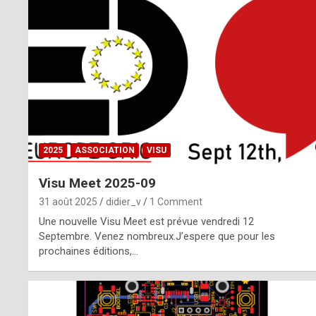
o
m
m
a
y
b
2025
ASSOCIATION
VISU
e
Visu Meet 2025-09
b
31 août 2025
didier_v
1 Comment
y
Une nouvelle Visu Meet est prévue vendredi 12
Septembre. Venez nombreux.J’espere que pour les
a
prochaines éditions,…
g
e