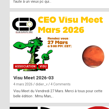
o
faute à un vieux pc qui…
s
p
o
t
,
a
s
ASSOCIATION
VISU
i
Visu Meet 2026-03
d
4 mars 2026
didier_v
4 Comments
e
Visu Meet du Vendredi 27 Mars. Merci à tous pour cette
belle édition : Mmu Man,…
f
r